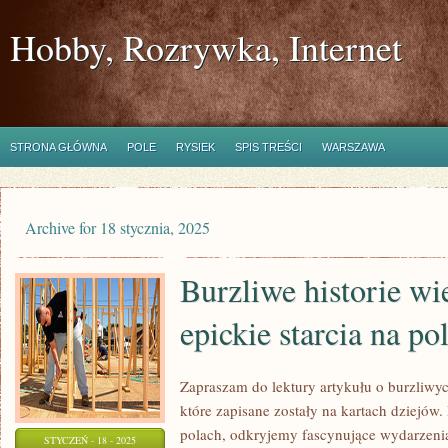
Hobby, Rozrywka, Internet
STRONA GŁÓWNA
POLE
RYSIEK
SPIS TREŚCI
WARSZAWA
Archive for 18 stycznia, 2025
Burzliwe historie wi
epickie starcia na po
Zapraszam do lektury artykułu o burzliwych
które zapisane zostały na kartach dziejów. 
polach, odkryjemy fascynujące wydarzenia,
STYCZEŃ - 18 - 2025