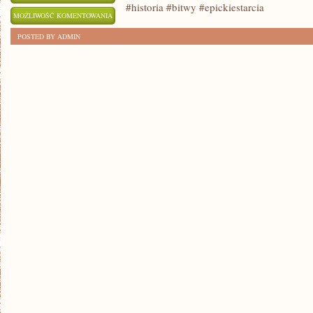
#historia #bitwy #epickiestarcia
BURZLIWE
MOŻLIWOŚĆ KOMENTOWANIA
HISTORIE
ZOSTAŁA WYŁĄCZONA
POSTED BY ADMIN
WIELKICH
BITEW:
EPICKIE
STARCIA
NA
POLACH