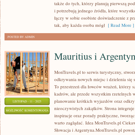
także do tych, którzy planują pierwszą po
i potrzebują jednego źródła, które wszystk
łączy w sobie osobiste doświadczenie z 
tak, aby każda osoba mógł
[ Read More ]
POSTED BY ADMIN
Mauritius i Argenty
MonTravels.pl to serwis turystyczny, stwor
odkrywania nowych miejsc i dzielenia się 
To przestrzeń dla łowców wrażeń, którzy sz
kadrów, ale przede wszystkim rzetelnych 
planowanie krótkich wyjazdów oraz odkry
LISTOPAD - 11 - 2025
nieoczywistych zakątków. Strona integruje 
MAURITIUS
MOŻLIWOŚĆ KOMENTOWANIA
inspiracje oraz porady praktyczne, tworząc
I
ZOSTAŁA WYŁĄCZONA
warto zaglądać. Idea MonTravels.pl Cieka
ARGENTYNA
Słowacja i Argentyna.MonTravels.pl powsta