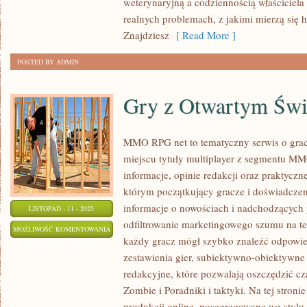
weterynaryjną a codziennością właściciela 
realnych problemach, z jakimi mierzą się 
Znajdziesz
[ Read More ]
POSTED BY ADMIN
Gry z Otwartym Św
MMO RPG net to tematyczny serwis o grac
miejscu tytuły multiplayer z segmentu M
informacje, opinie redakcji oraz praktyczn
którym początkujący gracze i doświadczen
informacje o nowościach i nadchodzących p
LISTOPAD - 11 - 2025
odfiltrowanie marketingowego szumu na 
GRY
MOŻLIWOŚĆ KOMENTOWANIA
każdy gracz mógł szybko znaleźć odpowiedn
Z
ZOSTAŁA WYŁĄCZONA
zestawienia gier, subiektywno-obiektywne
OTWARTYM
redakcyjne, które pozwalają oszczędzić cz
ŚWIATEM
Zombie i Poradniki i taktyki. Na tej stronie
produkcji online, posegregowane wg stylu