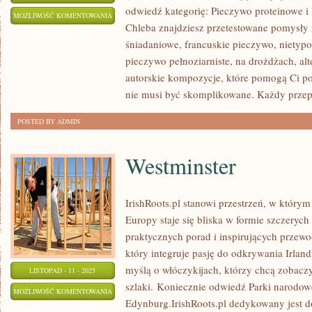
odwiedź kategorię: Pieczywo proteinowe 
PIECZYWO
MOŻLIWOŚĆ KOMENTOWANIA
Chleba znajdziesz przetestowane pomysły
NA
ZOSTAŁA WYŁĄCZONA
śniadaniowe, francuskie pieczywo, nietyp
DROŻDŻACH
pieczywo pełnoziarniste, na drożdżach, al
autorskie kompozycje, które pomogą Ci po
nie musi być skomplikowane. Każdy przep
POSTED BY ADMIN
Westminster
IrishRoots.pl stanowi przestrzeń, w który
Europy staje się bliska w formie szczerych
praktycznych porad i inspirujących przew
który integruje pasję do odkrywania Irland
myślą o włóczykijach, którzy chcą zobaczyć
LISTOPAD - 11 - 2025
szlaki. Koniecznie odwiedź Parki narodow
WESTMINSTER
MOŻLIWOŚĆ KOMENTOWANIA
Edynburg.IrishRoots.pl dedykowany jest d
ZOSTAŁA WYŁĄCZONA