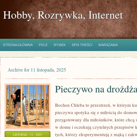
Hobby, Rozrywka, Internet
STRONA GŁÓWNA
POLE
RYSIEK
SPIS TREŚCI
WARSZAWA
Archive for 11 listopada, 2025
Pieczywo na drożdż
Bochen Chleba to przestrzeń, w którym 
pieczywa spotyka się z miłością do domo
przygotowany dla miłośników, które chcą 
w domu i oczekują czytelnych przepisów k
tych, którzy eksperymentują z mąką i zak
LISTOPAD - 11 - 2025