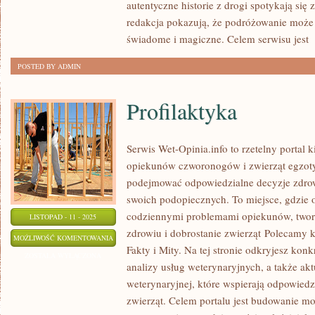
autentyczne historie z drogi spotykają się
redakcja pokazują, że podróżowanie może 
świadome i magiczne. Celem serwisu jest
[
POSTED BY ADMIN
Profilaktyka
Serwis Wet-Opinia.info to rzetelny porta
opiekunów czworonogów i zwierząt egzoty
podejmować odpowiedzialne decyzje zdro
swoich podopiecznych. To miejsce, gdzie o
codziennymi problemami opiekunów, twor
LISTOPAD - 11 - 2025
zdrowiu i dobrostanie zwierząt Polecamy ka
PROFILAKTYKA
MOŻLIWOŚĆ KOMENTOWANIA
Fakty i Mity. Na tej stronie odkryjesz konk
ZOSTAŁA WYŁĄCZONA
analizy usług weterynaryjnych, a także akt
weterynaryjnej, które wspierają odpowiedz
zwierząt. Celem portalu jest budowanie m