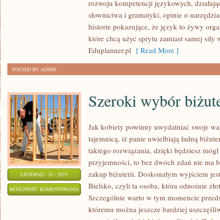
rozwoju kompetencji językowych, działają
DA
słownictwa i gramatyki, opinie o narzędzia
SIĘ
historie pokazujące, że język to żywy orga
PRZETŁUMACZYĆ
które chcą użyć sprytu zamiast samej siły 
I
Eduplanner.pl
[ Read More ]
JĘZYK
POSTED BY ADMIN
CHORWACKI
Szeroki wybór biżute
Jak kobiety powinny uwydatniać swoje wal
tajemnicą, iż panie uwielbiają ładną biżute
takiego rozwiązania, dzięki będziesz mógł
przyjemności, to bez dwóch zdań nie ma ba
zakup biżuterii. Doskonałym wyjściem jest
LISTOPAD - 16 - 2025
Bielsko, czyli ta osoba, która odnośnie zł
SZEROKI
MOŻLIWOŚĆ KOMENTOWANIA
Szczególnie warto w tym momencie przeds
WYBÓR
ZOSTAŁA WYŁĄCZONA
któremu można jeszcze bardziej uszczęśliw
BIŻUTERII