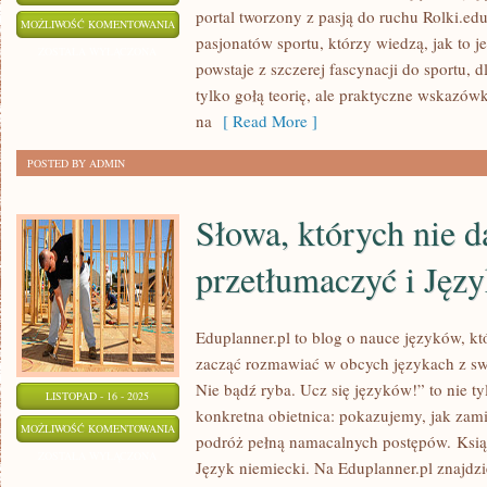
portal tworzony z pasją do ruchu Rolki.edu
SPORTY
MOŻLIWOŚĆ KOMENTOWANIA
pasjonatów sportu, którzy wiedzą, jak to 
MIEJSKIE
ZOSTAŁA WYŁĄCZONA
powstaje z szczerej fascynacji do sportu, d
I
tylko gołą teorię, ale praktyczne wskazów
SPORTY
na
[ Read More ]
RAKIETOWE
POSTED BY ADMIN
Słowa, których nie d
przetłumaczyć i Jęz
Eduplanner.pl to blog o nauce języków, kt
zacząć rozmawiać w obcych językach z s
Nie bądź ryba. Ucz się języków!” to nie t
LISTOPAD - 16 - 2025
konkretna obietnica: pokazujemy, jak zam
SŁOWA,
MOŻLIWOŚĆ KOMENTOWANIA
podróż pełną namacalnych postępów. Książki
KTÓRYCH
ZOSTAŁA WYŁĄCZONA
Język niemiecki. Na Eduplanner.pl znajdzi
NIE