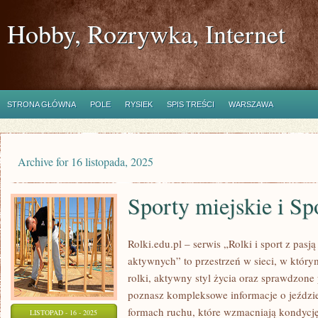
Hobby, Rozrywka, Internet
STRONA GŁÓWNA
POLE
RYSIEK
SPIS TREŚCI
WARSZAWA
Archive for 16 listopada, 2025
Sporty miejskie i Sp
Rolki.edu.pl – serwis „Rolki i sport z pasją 
aktywnych” to przestrzeń w sieci, w który
rolki, aktywny styl życia oraz sprawdzone 
poznasz kompleksowe informacje o jeździe 
formach ruchu, które wzmacniają kondycję
LISTOPAD - 16 - 2025