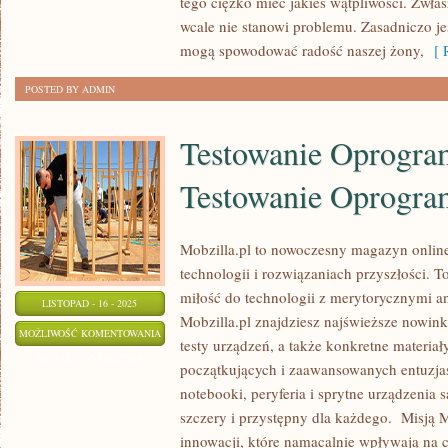
tego ciężko mieć jakieś wątpliwości. Zwła
DLA
wcale nie stanowi problemu. Zasadniczo je
KAŻDEGO
mogą spowodować radość naszej żony,
[ R
POSTED BY ADMIN
Testowanie Oprogra
Testowanie Oprogra
Mobzilla.pl to nowoczesny magazyn online 
technologii i rozwiązaniach przyszłości. T
miłość do technologii z merytorycznymi a
LISTOPAD - 16 - 2025
Mobzilla.pl znajdziesz najświeższe nowin
TESTOWANIE
MOŻLIWOŚĆ KOMENTOWANIA
testy urządzeń, a także konkretne materiał
OPROGRAMOWANIA
ZOSTAŁA WYŁĄCZONA
początkujących i zaawansowanych entuzja
I
notebooki, peryferia i sprytne urządzenia 
TESTOWANIE
szczery i przystępny dla każdego. Misją M
OPROGRAMOWANIA
innowacji, które namacalnie wpływają na 