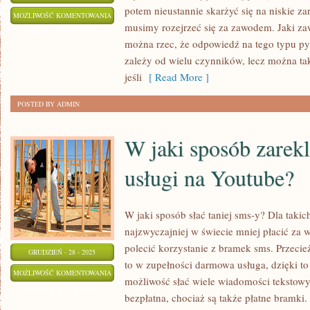
potem nieustannie skarżyć się na niskie za
CO
MOŻLIWOŚĆ KOMENTOWANIA
musimy rozejrzeć się za zawodem. Jaki za
WARTO
ZOSTAŁA WYŁĄCZONA
można rzec, że odpowiedź na tego typu pyt
ROBIĆ
zależy od wielu czynników, lecz można ta
WE
jeśli
[ Read More ]
WŁASNYM
ŻYCIU?
POSTED BY ADMIN
W jaki sposób zare
usługi na Youtube?
W jaki sposób słać taniej sms-y? Dla takic
najzwyczajniej w świecie mniej płacić za
polecić korzystanie z bramek sms. Przecie
GRUDZIEŃ - 28 - 2025
to w zupełności darmowa usługa, dzięki to
W
MOŻLIWOŚĆ KOMENTOWANIA
możliwość słać wiele wiadomości tekstowy
JAKI
ZOSTAŁA WYŁĄCZONA
bezpłatna, chociaż są także płatne bramki.
SPOSÓB