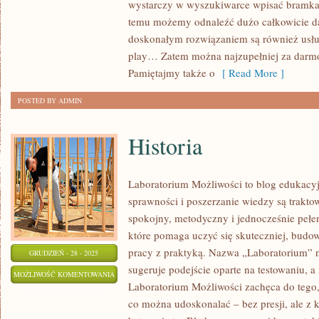
wystarczy w wyszukiwarce wpisać bramka 
ZAREKLAMOWAĆ
temu możemy odnaleźć dużo całkowicie 
SWOJE
doskonałym rozwiązaniem są również usług
USŁUGI
play… Zatem można najzupełniej za darm
NA
Pamiętajmy także o
[ Read More ]
YOUTUBE?
POSTED BY ADMIN
Historia
Laboratorium Możliwości to blog edukacy
sprawności i poszerzanie wiedzy są trakt
spokojny, metodyczny i jednocześnie pełen
które pomaga uczyć się skuteczniej, budow
pracy z praktyką. Nazwa „Laboratorium” n
GRUDZIEŃ - 28 - 2025
sugeruje podejście oparte na testowaniu, a
HISTORIA
MOŻLIWOŚĆ KOMENTOWANIA
Laboratorium Możliwości zachęca do tego,
ZOSTAŁA WYŁĄCZONA
co można udoskonalać – bez presji, ale z