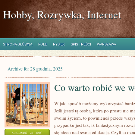
Hobby, Rozrywka, Internet
STRONA GŁÓWNA
POLE
RYSIEK
SPIS TREŚCI
WARSZAWA
Archive for 28 grudnia, 2025
Co warto robić we w
W jaki sposób możemy wykorzystać bardz
Jeśli jesteś tą osobą, która po prostu nie 
swoim życiem, to powinieneś przede wszy
przypadku jest tak, iż fantastycznym rozwi
się nieco nad swoją edukacją. Czyli to ozna
GRUDZIEŃ - 28 - 2025