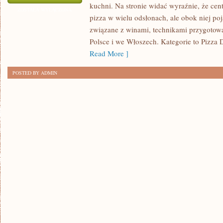
kuchni. Na stronie widać wyraźnie, że cen
I
ZOSTAŁA WYŁĄCZONA
pizza w wielu odsłonach, ale obok niej po
MITY
związane z winami, technikami przygotowa
O
Polsce i we Włoszech. Kategorie to Pizza
PIZZY
Read More ]
POSTED BY ADMIN