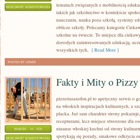
tematach związanych z mobilnością edukac
NAJCIEKAWSZE
MOŻLIWOŚĆ KOMENTOWANIA
takich jak szkolnictwo w kontekście społ
SZKOŁY
ZOSTAŁA WYŁĄCZONA
nauczaniu, nauka poza szkołą, systemy ed
ŚWIATA
oblicze szkoły. Polecamy kategorie Ciekaw
szkolne na świecie. To miejsce dla ciekawy
dorosłych zainteresowanych edukacją, ucz
wszystkich tych,
[ Read More ]
POSTED BY ADMIN
Fakty i Mity o Pizzy
pizzeriasaxofon.pl to apetyczny serwis o g
na włoskich inspiracjach kulinarnych, a sz
placka. Już sam charakter strony pokazuje, 
recepturami, lecz miejsce stworzone dla o
niuanse włoskiej kuchni od strony kulinarn
MARZEC - 10 - 2026
spotykają się porady, smakowe odkrycia o
FAKTY
MOŻLIWOŚĆ KOMENTOWANIA