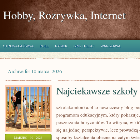
Hobby, Rozrywka, Internet
STRONA GŁÓWNA
POLE
RYSIEK
SPIS TREŚCI
WARSZAWA
Archive for 10 marca, 2026
Najciekawsze szkoły
szkolakamionka.pl to nowoczesny blog p
programom edukacyjnym, który pokazuje,
poszerzania horyzontów. To witryna, w kt
się na jednej perspektywie, lecz prowadzą
sposoby kształcenia obecne na całym świec
MARZEC - 10 - 2026