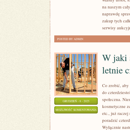
TO
na naszym cały
DAR
naprawdę sprawę
OTRZYMANY
zakup tych cał
OD
serwisy aukcyj
BOGA
POSTED BY ADMIN
W jaki 
letnie c
Co zrobić, aby 
do czterdziesto
społeczna. Niem
GRUDZIEŃ - 8 - 2025
kosmetyczne zd
W
MOŻLIWOŚĆ KOMENTOWANIA
etc., już racze
JAKI
ZOSTAŁA WYŁĄCZONA
poradzić czterd
SPOSÓB
Wyłącznie nasto