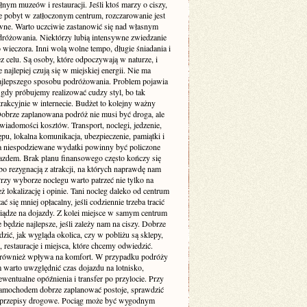
łnym muzeów i restauracji. Jeśli ktoś marzy o ciszy,
je pobyt w zatłoczonym centrum, rozczarowanie jest
wne. Warto uczciwie zastanowić się nad własnym
dróżowania. Niektórzy lubią intensywne zwiedzanie
 wieczora. Inni wolą wolne tempo, długie śniadania i
z celu. Są osoby, które odpoczywają w naturze, i
re najlepiej czują się w miejskiej energii. Nie ma
ajlepszego sposobu podróżowania. Problem pojawia
 gdy próbujemy realizować cudzy styl, bo tak
rakcyjnie w internecie. Budżet to kolejny ważny
Dobrze zaplanowana podróż nie musi być droga, ale
iadomości kosztów. Transport, noclegi, jedzenie,
ępu, lokalna komunikacja, ubezpieczenie, pamiątki i
a niespodziewane wydatki powinny być policzone
azdem. Brak planu finansowego często kończy się
bo rezygnacją z atrakcji, na których naprawdę nam
Przy wyborze noclegu warto patrzeć nie tylko na
też lokalizację i opinie. Tani nocleg daleko od centrum
ć się mniej opłacalny, jeśli codziennie trzeba tracić
niądze na dojazdy. Z kolei miejsce w samym centrum
 będzie najlepsze, jeśli zależy nam na ciszy. Dobrze
dzić, jak wygląda okolica, czy w pobliżu są sklepy,
, restauracje i miejsca, które chcemy odwiedzić.
 również wpływa na komfort. W przypadku podróży
 warto uwzględnić czas dojazdu na lotnisko,
wentualne opóźnienia i transfer po przylocie. Przy
amochodem dobrze zaplanować postoje, sprawdzić
i przepisy drogowe. Pociąg może być wygodnym