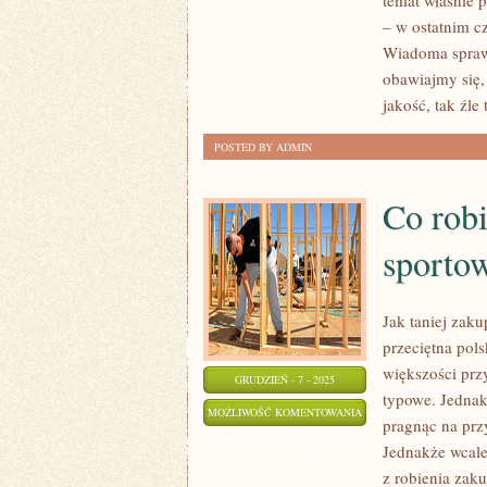
temat właśnie 
W
– w ostatnim c
STANIE
Wiadoma sprawa
obawiajmy się,
NADSZARPNĄĆ
jakość, tak źle 
OPINII
MÓWIĄCEJ
POSTED BY ADMIN
O
TYM,
Co robi
ŻE
PRACA
sporto
FIZYCZNA
JEST
Jak taniej zak
przeciętna pols
większości prz
GRUDZIEŃ - 7 - 2025
typowe. Jednak
CO
MOŻLIWOŚĆ KOMENTOWANIA
pragnąc na prz
ROBIĆ,
ZOSTAŁA WYŁĄCZONA
Jednakże wcale
ABY
z robienia za