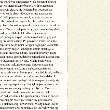
nie traktować mieszkańców jak elementu atrakcji
ej i wspierać lokalne biznesy. Odpowiedzialna
pozwala cieszyć się światem bez poczucia, że
 po sobie chaos. Dobrze jest też nauczyć się
. Jeśli pogoda się zmieni, atrakcja okaże się
albo pojawi się zmęczenie, nie trzeba kurczowo
ę planu. Podróż to żywe doświadczenie, a nie arkusz
ia. Czasem najlepszą decyzją jest wolniejszy dzień,
iad, powrót do hotelu albo zmiana trasy.
ość pomaga czerpać radość nawet wtedy, gdy coś
zej niż zakładaliśmy. Po powrocie warto dać sobie
zapisanie wspomnień. Zdjęcia są piękne, ale notatki,
ótkie opisy miejsc i emocji po czasie okazują się
 Można stworzyć album, dziennik podróży, mapę
ych miejsc albo pudełko z pamiątkami. Dzięki temu
wa dłużej niż sam wyjazd. Mądre planowanie
ie polega na kontrolowaniu każdego szczegółu.
stworzeniu ram, które dają bezpieczeństwo i
 na przeżywanie. Dobry plan uwzględnia cel, budżet,
trzeby uczestników i margines na niespodzianki.
u podróż przestaje być źródłem napięcia, a staje się
 zmianą perspektywy. Najpiękniejsze wyjazdy nie
najdroższe ani najbardziej egzotyczne. Czasem
 pobliskie miasto, weekend w naturze, mała
ść nad jeziorem albo spontaniczny dzień w miejscu,
cześniej nie znaliśmy. Ważne, by podróżować
, z ciekawością i otwartością. Wtedy nawet krótka
oże zostawić wspomnienia, do których wraca się