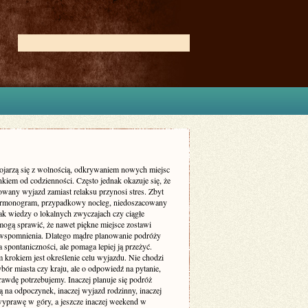
ojarzą się z wolnością, odkrywaniem nowych miejsc
kiem od codzienności. Często jednak okazuje się, że
owany wyjazd zamiast relaksu przynosi stres. Zbyt
armonogram, przypadkowy nocleg, niedoszacowany
ak wiedzy o lokalnych zwyczajach czy ciągłe
mogą sprawić, że nawet piękne miejsce zostawi
wspomnienia. Dlatego mądre planowanie podróży
a spontaniczności, ale pomaga lepiej ją przeżyć.
 krokiem jest określenie celu wyjazdu. Nie chodzi
bór miasta czy kraju, ale o odpowiedź na pytanie,
rawdę potrzebujemy. Inaczej planuje się podróż
 na odpoczynek, inaczej wyjazd rodzinny, inaczej
yprawę w góry, a jeszcze inaczej weekend w