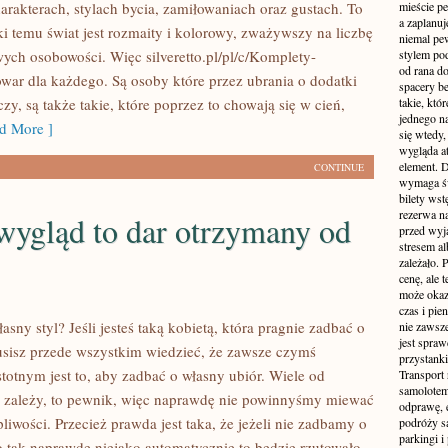
arakterach, stylach bycia, zamiłowaniach oraz gustach. To
mieście pe
a zaplanu
ki temu świat jest rozmaity i kolorowy, zważywszy na liczbę
niemal pe
wych osobowości. Więc silveretto.pl/pl/c/Komplety-
stylem po
od rana do
owar dla każdego. Są osoby które przez ubrania o dodatki
spacery be
czy, są także takie, które poprzez to chowają się w cień,
takie, któ
jednego n
d More ]
się wtedy,
wygląda at
element. 
CONTINUE
wymaga św
bilety wst
rezerwa n
wygląd to dar otrzymany od
przed wyj
stresem al
zależało. 
cenę, ale 
może okaza
czas i pie
asny styl? Jeśli jesteś taką kobietą, która pragnie zadbać o
nie zawsze
jest spraw
musisz przede wszystkim wiedzieć, że zawsze czymś
przystanki
totnym jest to, aby zadbać o własny ubiór. Wiele od
Transport
samolotem
 zależy, to pewnik, więc naprawdę nie powinnyśmy miewać
odprawę, e
liwości. Przecież prawda jest taka, że jeżeli nie zadbamy o
podróży s
parkingi 
to tak naprawdę niejako automatycznie to będzie rzutowało