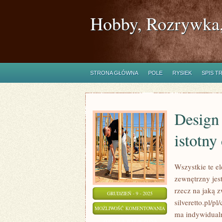
Hobby, Rozrywka,
STRONA GŁÓWNA
POLE
RYSIEK
SPIS T
Design 
istotny
Wszystkie te e
zewnętrzny jes
rzecz na jaką 
GRUDZIEŃ - 9 - 2025
silveretto.pl/
DESIGN
MOŻLIWOŚĆ KOMENTOWANIA
ma indywidualn
ZEWNĘTRZNY
ZOSTAŁA WYŁĄCZONA