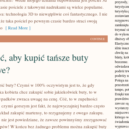
pościeli? Wedle mojego uznania odpowiednia jest pościel 3d
przyrody, 
zasie pościele z takowymi nadrukami są wielce popularne.
turystyczn
turystyka 
: technologia 3D to niewątpliwie coś fantastycznego. I nie
zostawiamy
 że taka pościel po pewnym czasie bardzo straci swoją
rezygnować
zamknięta 
to
[ Read More ]
trzymać si
do wykonan
dłuższy ob
CONTINUE
Elastyczn
idzie inac
chwilę na 
ć, aby kupić tańsze buty
bilety, kr
bezcenne.
we?
odwiedzon
podróż tr
podróży n
Polega na 
upić buty? Czymś w 100% oczywistym jest to, że gdy
przestrzeń
tempo, po
ka kobieta chce zakupić sobie jakiekolwiek buty, to w
Dzięki tem
ypadków zwraca uwagę na cenę. Cóż, to w zupełności
prawdziwą
zawsze są 
 czymś gorszym jest fakt, że najzwyczajniej bardzo często
wystarczy
ykład zakupić martensy, to rezygnujemy z owego zakupu.
miejscowo
którego w
 nie jest powiedziane, że zawsze powinnyśmy zrezygnować
świadomie
kupów! W końcu bez żadnego problemu można zakupić buty
wyprawa m