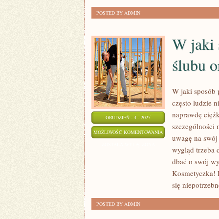
POSTED BY ADMIN
W jaki 
ślubu o
W jaki sposób p
często ludzie n
naprawdę ciężk
GRUDZIEŃ - 4 - 2025
szczególności
W
MOŻLIWOŚĆ KOMENTOWANIA
uwagę na swój 
JAKI
ZOSTAŁA WYŁĄCZONA
wygląd trzeba 
SPOSÓB
dbać o swój w
PRZYGOTOWAĆ
Kosmetyczka! D
SIĘ
się niepotrzeb
DO
POSTED BY ADMIN
ŚLUBU
ORAZ