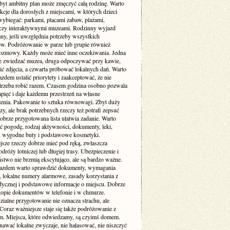
byt ambitny plan może zmęczyć całą rodzinę. Warto
akcje dla dorosłych z miejscami, w których dzieci
wybiegać: parkami, placami zabaw, plażami,
czy interaktywnymi muzeami. Rodzinny wyjazd
ny, jeśli uwzględnia potrzeby wszystkich
ów. Podróżowanie w parze lub grupie również
zmowy. Każdy może mieć inne oczekiwania. Jedna
e zwiedzać muzea, druga odpoczywać przy kawie,
bić zdjęcia, a czwarta próbować lokalnych dań. Warto
zdem ustalić priorytety i zaakceptować, że nie
trzeba robić razem. Czasem godzina osobno pozwala
pięć i daje każdemu przestrzeń na własne
enia. Pakowanie to sztuka równowagi. Zbyt duży
y, ale brak potrzebnych rzeczy też potrafi zepsuć
obrze przygotowana lista ułatwia zadanie. Warto
ć pogodę, rodzaj aktywności, dokumenty, leki,
, wygodne buty i podstawowe kosmetyki.
jsze rzeczy dobrze mieć pod ręką, zwłaszcza
dróży lotniczej lub długiej trasy. Ubezpieczenie i
stwo nie brzmią ekscytująco, ale są bardzo ważne.
azdem warto sprawdzić dokumenty, wymagania
 lokalne numery alarmowe, zasady korzystania z
dycznej i podstawowe informacje o miejscu. Dobrze
 kopie dokumentów w telefonie i w chmurze.
ialne przygotowanie nie oznacza strachu, ale
Coraz ważniejsze staje się także podróżowanie z
m. Miejsca, które odwiedzamy, są czyimś domem.
nawać lokalne zwyczaje, nie hałasować, nie niszczyć