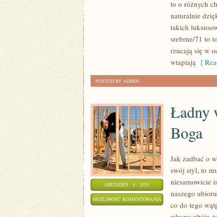
to o różnych ch
JEST
naturalnie dzię
NADZWYCZAJ
takich luksuso
ISTOTNY
srebrne/71 to t
DLA
rzucają się w o
KAŻDEGO
wtapiają
[ Rea
Z
POSTED BY ADMIN
NAS
Ładny 
Boga
Jak zadbać o wł
swój styl, to 
niesamowicie is
GRUDZIEŃ - 8 - 2025
naszego ubioru
ŁADNY
MOŻLIWOŚĆ KOMENTOWANIA
co do tego wątp
WYGLĄD
ZOSTAŁA WYŁĄCZONA
własny ubiór, 