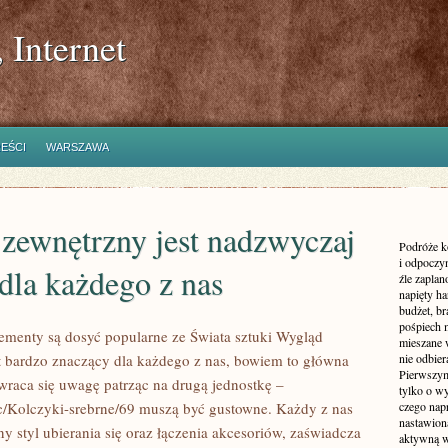
 Internet
REŚCI
WARSZAWA
zewnętrzny jest nadzwyczaj
Podróże k
i odpoczyn
 dla każdego z nas
źle zaplan
napięty h
budżet, br
pośpiech 
lementy są dosyć popularne ze Świata sztuki Wygląd
mieszane 
t bardzo znaczący dla każdego z nas, bowiem to główna
nie odbier
Pierwszym
zwraca się uwagę patrząc na drugą jednostkę –
tylko o wy
pl/c/Kolczyki-srebrne/69 muszą być gustowne. Każdy z nas
czego nap
nastawioną
y styl ubierania się oraz łączenia akcesoriów, zaświadcza
aktywną w