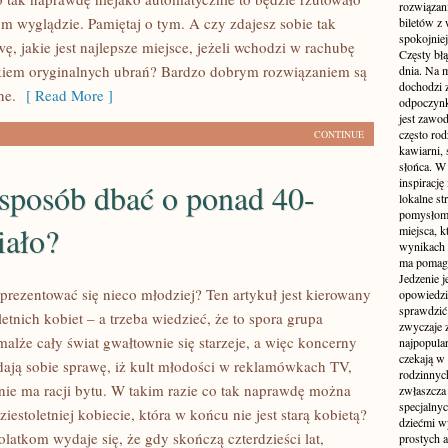
rozwiązan
m wyglądzie. Pamiętaj o tym. A czy zdajesz sobie tak
biletów z
spokojniej
, jakie jest najlepsze miejsce, jeżeli wchodzi w rachubę
Częsty błą
kiem oryginalnych ubrań? Bardzo dobrym rozwiązaniem są
dnia. Na m
dochodzi z
ne.
[ Read More ]
odpoczynku
jest zawo
często ro
CONTINUE
kawiarni,
słońca. W
inspirację
sposób dbać o ponad 40-
lokalne s
pomysłom 
iało?
miejsca, k
wynikach 
ma pomaga
Jedzenie j
prezentować się nieco młodziej? Ten artykuł jest kierowany
opowiedzi
sprawdzić 
letnich kobiet – a trzeba wiedzieć, że to spora grupa
zwyczaje 
alże cały świat gwałtownie się starzeje, a więc koncerny
najpopula
czekają w 
ają sobie sprawę, iż kult młodości w reklamówkach TV,
rodzinnych
j nie ma racji bytu. W takim razie co tak naprawdę można
zwłaszcza
specjalny
ziestoletniej kobiecie, która w końcu nie jest starą kobietą?
dziećmi w
latkom wydaje się, że gdy skończą czterdzieści lat,
prostych a