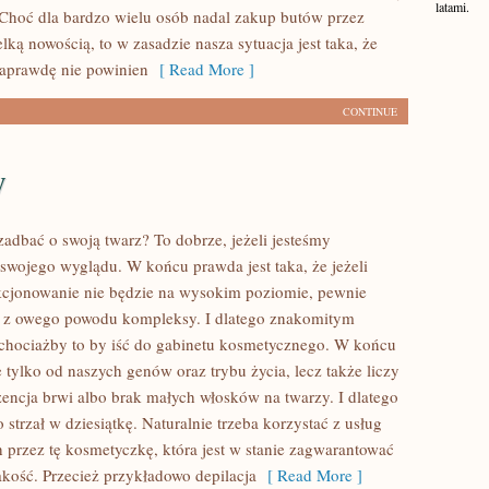
latami.
. Choć dla bardzo wielu osób nadal zakup butów przez
ielką nowością, to w zasadzie nasza sytuacja jest taka, że
aprawdę nie powinien
[ Read More ]
CONTINUE
y
zadbać o swoją twarz? To dobrze, jeżeli jesteśmy
swojego wyglądu. W końcu prawda jest taka, że jeżeli
kcjonowanie nie będzie na wysokim poziomie, pewnie
 z owego powodu kompleksy. I dlatego znakomitym
chociażby to by iść do gabinetu kosmetycznego. W końcu
 tylko od naszych genów oraz trybu życia, lecz także liczy
zencja brwi albo brak małych włosków na twarzy. I dlatego
strzał w dziesiątkę. Naturalnie trzeba korzystać z usług
rzez tę kosmetyczkę, która jest w stanie zagwarantować
akość. Przecież przykładowo depilacja
[ Read More ]