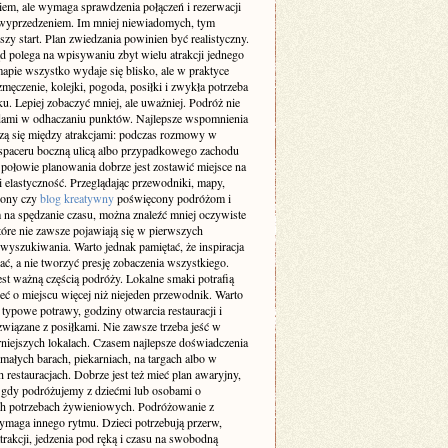
iem, ale wymaga sprawdzenia połączeń i rezerwacji
 wyprzedzeniem. Im mniej niewiadomych, tym
szy start. Plan zwiedzania powinien być realistyczny.
d polega na wpisywaniu zbyt wielu atrakcji jednego
apie wszystko wydaje się blisko, ale w praktyce
męczenie, kolejki, pogoda, posiłki i zwykła potrzeba
. Lepiej zobaczyć mniej, ale uważniej. Podróż nie
dami w odhaczaniu punktów. Najlepsze wspomnienia
dzą się między atrakcjami: podczas rozmowy w
 spaceru boczną ulicą albo przypadkowego zachodu
 połowie planowania dobrze jest zostawić miejsce na
 i elastyczność. Przeglądając przewodniki, mapy,
trony czy
blog kreatywny
poświęcony podróżom i
na spędzanie czasu, można znaleźć mniej oczywiste
tóre nie zawsze pojawiają się w pierwszych
wyszukiwania. Warto jednak pamiętać, że inspiracja
ć, a nie tworzyć presję zobaczenia wszystkiego.
est ważną częścią podróży. Lokalne smaki potrafią
eć o miejscu więcej niż niejeden przewodnik. Warto
typowe potrawy, godziny otwarcia restauracji i
związane z posiłkami. Nie zawsze trzeba jeść w
rniejszych lokalach. Czasem najlepsze doświadczenia
małych barach, piekarniach, na targach albo w
 restauracjach. Dobrze jest też mieć plan awaryjny,
 gdy podróżujemy z dziećmi lub osobami o
ch potrzebach żywieniowych. Podróżowanie z
ymaga innego rytmu. Dzieci potrzebują przerw,
trakcji, jedzenia pod ręką i czasu na swobodną