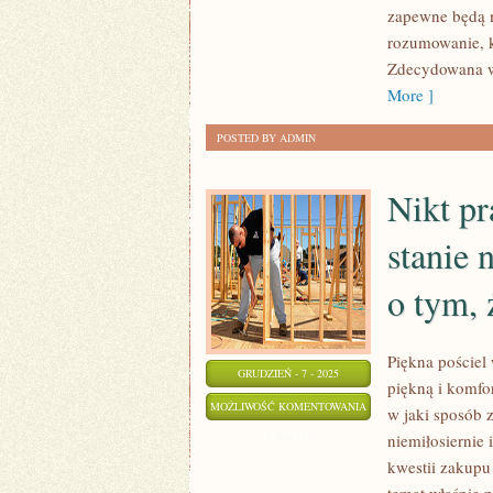
DBAĆ
zapewne będą m
O
rozumowanie, k
PONAD
Zdecydowana wi
40-
More ]
LETNIE
POSTED BY ADMIN
CIAŁO?
Nikt p
stanie 
o tym, 
Piękna pościel
GRUDZIEŃ - 7 - 2025
piękną i komfo
NIKT
MOŻLIWOŚĆ KOMENTOWANIA
w jaki sposób 
PRAWDOPODOBNIE
ZOSTAŁA WYŁĄCZONA
niemiłosiernie 
NIE
kwestii zakupu
BYŁBY