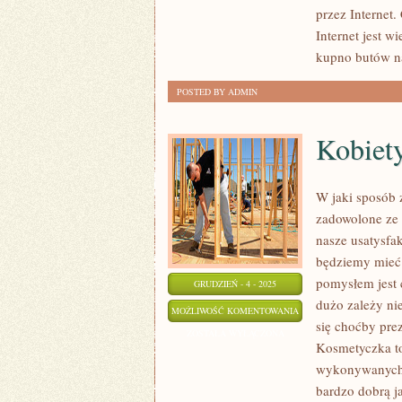
KUPIĆ
przez Internet
TAŃSZE
Internet jest w
BUTY
kupno butów n
SPORTOWE?
POSTED BY ADMIN
Kobiet
W jaki sposób 
zadowolone ze 
nasze usatysfa
będziemy mieć
pomysłem jest 
GRUDZIEŃ - 4 - 2025
dużo zależy nie
KOBIETY
MOŻLIWOŚĆ KOMENTOWANIA
się choćby pre
ZOSTAŁA WYŁĄCZONA
Kosmetyczka to 
wykonywanych p
bardzo dobrą j