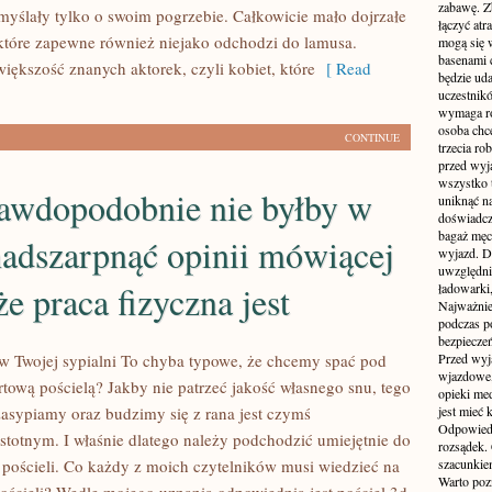
zabawę. Z
yślały tylko o swoim pogrzebie. Całkowicie mało dojrzałe
łączyć atr
tóre zapewne również niejako odchodzi do lamusa.
mogą się 
basenami 
ększość znanych aktorek, czyli kobiet, które
[ Read
będzie uda
uczestnik
wymaga ro
osoba chc
CONTINUE
trzecia ro
przed wyja
wszystko 
rawdopodobnie nie byłby w
uniknąć na
doświadcz
bagaż męcz
nadszarpnąć opinii mówiącej
wyjazd. D
uwzględni
że praca fizyczna jest
ładowarki
Najważnie
podczas po
bezpieczeń
 w Twojej sypialni To chyba typowe, że chcemy spać pod
Przed wyj
wjazdowe,
rtową pościelą? Jakby nie patrzeć jakość własnego snu, tego
opieki me
zasypiamy oraz budzimy się z rana jest czymś
jest mieć
Odpowiedz
istotnym. I właśnie dlatego należy podchodzić umiejętnie do
rozsądek. 
 pościeli. Co każdy z moich czytelników musi wiedzieć na
szacunkie
Warto poz