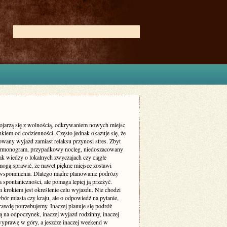
ojarzą się z wolnością, odkrywaniem nowych miejsc
kiem od codzienności. Często jednak okazuje się, że
owany wyjazd zamiast relaksu przynosi stres. Zbyt
armonogram, przypadkowy nocleg, niedoszacowany
ak wiedzy o lokalnych zwyczajach czy ciągłe
mogą sprawić, że nawet piękne miejsce zostawi
wspomnienia. Dlatego mądre planowanie podróży
a spontaniczności, ale pomaga lepiej ją przeżyć.
 krokiem jest określenie celu wyjazdu. Nie chodzi
bór miasta czy kraju, ale o odpowiedź na pytanie,
rawdę potrzebujemy. Inaczej planuje się podróż
 na odpoczynek, inaczej wyjazd rodzinny, inaczej
yprawę w góry, a jeszcze inaczej weekend w