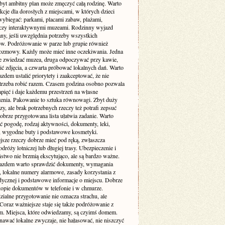
byt ambitny plan może zmęczyć całą rodzinę. Warto
akcje dla dorosłych z miejscami, w których dzieci
wybiegać: parkami, placami zabaw, plażami,
czy interaktywnymi muzeami. Rodzinny wyjazd
ny, jeśli uwzględnia potrzeby wszystkich
ów. Podróżowanie w parze lub grupie również
zmowy. Każdy może mieć inne oczekiwania. Jedna
e zwiedzać muzea, druga odpoczywać przy kawie,
bić zdjęcia, a czwarta próbować lokalnych dań. Warto
zdem ustalić priorytety i zaakceptować, że nie
trzeba robić razem. Czasem godzina osobno pozwala
pięć i daje każdemu przestrzeń na własne
enia. Pakowanie to sztuka równowagi. Zbyt duży
y, ale brak potrzebnych rzeczy też potrafi zepsuć
obrze przygotowana lista ułatwia zadanie. Warto
ć pogodę, rodzaj aktywności, dokumenty, leki,
, wygodne buty i podstawowe kosmetyki.
jsze rzeczy dobrze mieć pod ręką, zwłaszcza
dróży lotniczej lub długiej trasy. Ubezpieczenie i
stwo nie brzmią ekscytująco, ale są bardzo ważne.
azdem warto sprawdzić dokumenty, wymagania
 lokalne numery alarmowe, zasady korzystania z
dycznej i podstawowe informacje o miejscu. Dobrze
 kopie dokumentów w telefonie i w chmurze.
ialne przygotowanie nie oznacza strachu, ale
Coraz ważniejsze staje się także podróżowanie z
m. Miejsca, które odwiedzamy, są czyimś domem.
nawać lokalne zwyczaje, nie hałasować, nie niszczyć