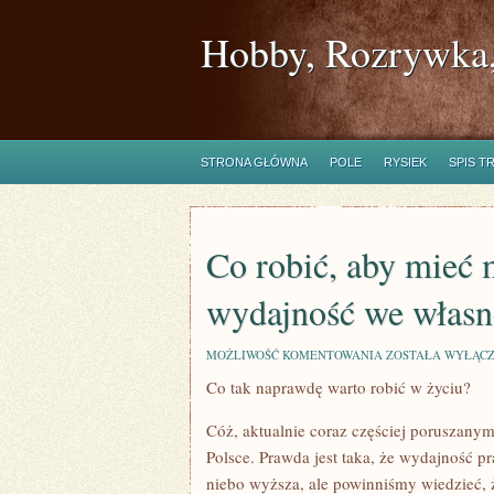
Hobby, Rozrywka,
STRONA GŁÓWNA
POLE
RYSIEK
SPIS T
Co robić, aby mieć
wydajność we własne
CO
MOŻLIWOŚĆ KOMENTOWANIA
ZOSTAŁA WYŁĄC
ROBIĆ,
Co tak naprawdę warto robić w życiu?
ABY
MIEĆ
MOŻLIWOŚĆ
Cóż, aktualnie coraz częściej poruszan
POWIĘKSZYĆ
WYDAJNOŚĆ
Polsce. Prawda jest taka, że wydajność 
WE
niebo wyższa, ale powinniśmy wiedzieć,
WŁASNEJ