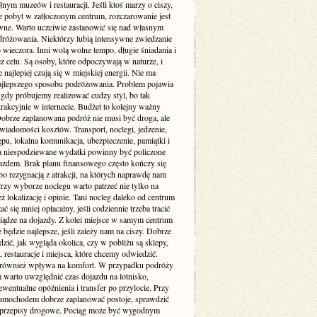
łnym muzeów i restauracji. Jeśli ktoś marzy o ciszy,
je pobyt w zatłoczonym centrum, rozczarowanie jest
wne. Warto uczciwie zastanowić się nad własnym
dróżowania. Niektórzy lubią intensywne zwiedzanie
 wieczora. Inni wolą wolne tempo, długie śniadania i
z celu. Są osoby, które odpoczywają w naturze, i
re najlepiej czują się w miejskiej energii. Nie ma
ajlepszego sposobu podróżowania. Problem pojawia
 gdy próbujemy realizować cudzy styl, bo tak
rakcyjnie w internecie. Budżet to kolejny ważny
Dobrze zaplanowana podróż nie musi być droga, ale
iadomości kosztów. Transport, noclegi, jedzenie,
ępu, lokalna komunikacja, ubezpieczenie, pamiątki i
a niespodziewane wydatki powinny być policzone
azdem. Brak planu finansowego często kończy się
bo rezygnacją z atrakcji, na których naprawdę nam
Przy wyborze noclegu warto patrzeć nie tylko na
też lokalizację i opinie. Tani nocleg daleko od centrum
ć się mniej opłacalny, jeśli codziennie trzeba tracić
niądze na dojazdy. Z kolei miejsce w samym centrum
 będzie najlepsze, jeśli zależy nam na ciszy. Dobrze
dzić, jak wygląda okolica, czy w pobliżu są sklepy,
, restauracje i miejsca, które chcemy odwiedzić.
 również wpływa na komfort. W przypadku podróży
 warto uwzględnić czas dojazdu na lotnisko,
wentualne opóźnienia i transfer po przylocie. Przy
amochodem dobrze zaplanować postoje, sprawdzić
i przepisy drogowe. Pociąg może być wygodnym