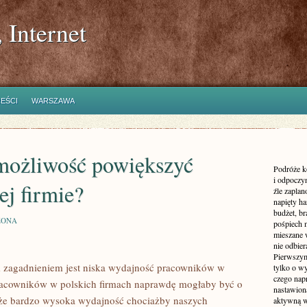
 Internet
REŚCI
WARSZAWA
 możliwość powiększyć
Podróże k
i odpoczyn
j firmie?
źle zaplan
napięty h
budżet, br
ZONA
pośpiech 
mieszane 
nie odbier
Pierwszym
ym zagadnieniem jest niska wydajność pracowników w
tylko o wy
czego nap
pracowników w polskich firmach naprawdę mogłaby być o
nastawioną
 że bardzo wysoka wydajność chociażby naszych
aktywną w