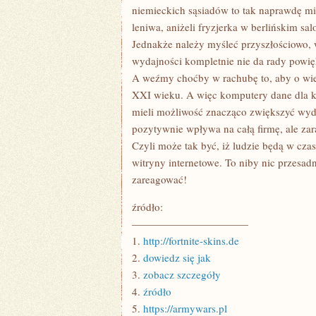
FIRMIE?
niemieckich sąsiadów to tak naprawdę mit.
leniwa, aniżeli fryzjerka w berlińskim sa
Jednakże należy myśleć przyszłościowo, 
wydajności kompletnie nie da rady powi
A weźmy choćby w rachubę to, aby o wie
XXI wieku. A więc komputery dane dla k
mieli możliwość znacząco zwiększyć wyda
pozytywnie wpływa na całą firmę, ale za
Czyli może tak być, iż ludzie będą w cza
witryny internetowe. To niby nic przesadn
zareagować!
źródło:
———————————
1.
http://fortnite-skins.de
2.
dowiedz się jak
3.
zobacz szczegóły
4.
źródło
5.
https://armywars.pl