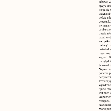
zabawę. Z
łączyć atr
mogą się 
basenami 
będzie uda
uczestnik
wymaga ro
osoba chc
trzecia ro
przed wyja
wszystko 
uniknąć na
doświadcz
bagaż męcz
wyjazd. D
uwzględni
ładowarki
Najważnie
podczas po
bezpieczeń
Przed wyj
wjazdowe,
opieki me
jest mieć
Odpowiedz
rozsądek. 
szacunkie
Warto poz