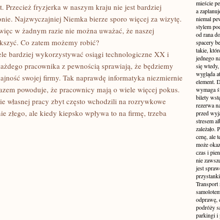
mieście pe
 Przecież fryzjerka w naszym kraju nie jest bardziej
a zaplanu
lonie. Najzwyczajniej Niemka bierze sporo więcej za wizytę.
niemal pe
stylem po
więc w żadnym razie nie można uważać, że naszej
od rana do
ększyć. Co zatem możemy robić?
spacery be
takie, któ
le bardziej wykorzystywać osiągi technologiczne XX i
jednego n
ażdego pracownika z pewnością sprawiają, że będziemy
się wtedy,
wygląda at
jność swojej firmy. Tak naprawdę informatyka niezmiernie
element. 
razem powoduje, że pracownicy mają o wiele więcej pokus.
wymaga św
bilety wst
sie własnej pracy zbyt często wchodzili na rozrywkowe
rezerwa n
ie złego, ale kiedy kiepsko wpływa to na firmę, trzeba
przed wyj
stresem al
zależało. 
cenę, ale 
może okaza
czas i pie
nie zawsze
jest spraw
przystanki
Transport
samolotem
odprawę, e
podróży s
parkingi 