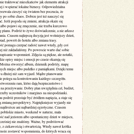
nie traktować mieszkańców jak elementu atrakcji
ej i wspierać lokalne biznesy. Odpowiedzialna
pozwala cieszyć się światem bez poczucia, że
 po sobie chaos. Dobrze jest też nauczyć się
. Jeśli pogoda się zmieni, atrakcja okaże się
albo pojawi się zmęczenie, nie trzeba kurczowo
ę planu. Podróż to żywe doświadczenie, a nie arkusz
ia. Czasem najlepszą decyzją jest wolniejszy dzień,
iad, powrót do hotelu albo zmiana trasy.
ość pomaga czerpać radość nawet wtedy, gdy coś
zej niż zakładaliśmy. Po powrocie warto dać sobie
zapisanie wspomnień. Zdjęcia są piękne, ale notatki,
ótkie opisy miejsc i emocji po czasie okazują się
 Można stworzyć album, dziennik podróży, mapę
ych miejsc albo pudełko z pamiątkami. Dzięki temu
wa dłużej niż sam wyjazd. Mądre planowanie
ie polega na kontrolowaniu każdego szczegółu.
stworzeniu ram, które dają bezpieczeństwo i
 na przeżywanie. Dobry plan uwzględnia cel, budżet,
trzeby uczestników i margines na niespodzianki.
u podróż przestaje być źródłem napięcia, a staje się
 zmianą perspektywy. Najpiękniejsze wyjazdy nie
najdroższe ani najbardziej egzotyczne. Czasem
 pobliskie miasto, weekend w naturze, mała
ść nad jeziorem albo spontaniczny dzień w miejscu,
cześniej nie znaliśmy. Ważne, by podróżować
, z ciekawością i otwartością. Wtedy nawet krótka
oże zostawić wspomnienia, do których wraca się