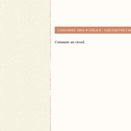
CATEGORIES:
ZIMA W GÓRACH – NARCIARSTWO I S
Comments are closed.