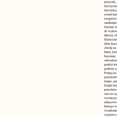
przyrody, 
turystyczn
turystyka 
zostawiamy
rezygnować
zamknięta 
trzymać si
do wykonan
dłuższy ob
Elastyczn
idzie inac
chwilę na 
bilety, kr
bezcenne.
odwiedzon
podróż tr
podróży n
Polega na 
przestrzeń
tempo, po
Dzięki tem
prawdziwą
zawsze są 
wystarczy
miejscowo
którego w
świadomie
wyprawa m