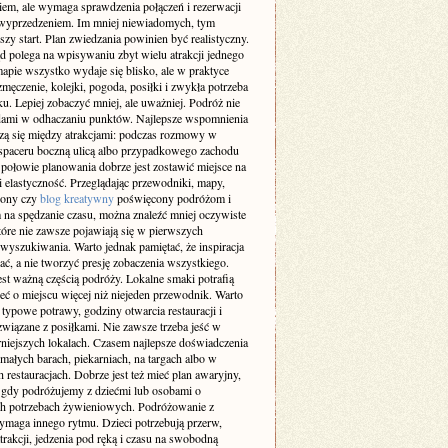
iem, ale wymaga sprawdzenia połączeń i rezerwacji
 wyprzedzeniem. Im mniej niewiadomych, tym
szy start. Plan zwiedzania powinien być realistyczny.
d polega na wpisywaniu zbyt wielu atrakcji jednego
apie wszystko wydaje się blisko, ale w praktyce
męczenie, kolejki, pogoda, posiłki i zwykła potrzeba
. Lepiej zobaczyć mniej, ale uważniej. Podróż nie
dami w odhaczaniu punktów. Najlepsze wspomnienia
dzą się między atrakcjami: podczas rozmowy w
 spaceru boczną ulicą albo przypadkowego zachodu
 połowie planowania dobrze jest zostawić miejsce na
 i elastyczność. Przeglądając przewodniki, mapy,
trony czy
blog kreatywny
poświęcony podróżom i
na spędzanie czasu, można znaleźć mniej oczywiste
tóre nie zawsze pojawiają się w pierwszych
wyszukiwania. Warto jednak pamiętać, że inspiracja
ć, a nie tworzyć presję zobaczenia wszystkiego.
est ważną częścią podróży. Lokalne smaki potrafią
eć o miejscu więcej niż niejeden przewodnik. Warto
typowe potrawy, godziny otwarcia restauracji i
związane z posiłkami. Nie zawsze trzeba jeść w
rniejszych lokalach. Czasem najlepsze doświadczenia
małych barach, piekarniach, na targach albo w
 restauracjach. Dobrze jest też mieć plan awaryjny,
 gdy podróżujemy z dziećmi lub osobami o
ch potrzebach żywieniowych. Podróżowanie z
ymaga innego rytmu. Dzieci potrzebują przerw,
trakcji, jedzenia pod ręką i czasu na swobodną