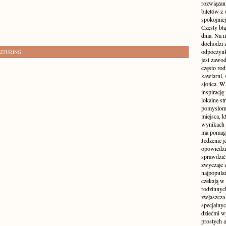
rozwiązan
biletów z
spokojniej
Częsty błą
dnia. Na m
dochodzi z
odpoczynku
KITURING
jest zawo
często ro
kawiarni,
słońca. W
inspirację
lokalne s
pomysłom 
miejsca, k
wynikach 
ma pomaga
Jedzenie j
opowiedzi
sprawdzić 
zwyczaje 
najpopula
czekają w 
rodzinnych
zwłaszcza
specjalny
dziećmi w
prostych a