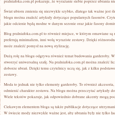
pralniafoka.com.pl pokazuje, że wyrażanie siebie poprzez ubrania n
Świat ubioru zmienia się niezwykle szybko, dlatego tak ważne jest
blogu można znaleźć artykuły dotyczące popularnych fasonów. Czyte
jakie odcienie będą modne w danym sezonie oraz jakie fasony domi
Blog pralniafoka.com.pl to również miejsce, w którym omawiane są r
preferują minimalizm, inni wolą wyraziste zestawy. Dzięki różnorod
może znaleźć pomysł na nową stylizację.
Dużą rolę na blogu odgrywa również temat budowania garderoby. Wie
stworzyć uniwersalną szafę. Na pralniafoka.com.pl można znaleźć li
doborze ubrań. Dzięki temu czytelnicy uczą się, jak z kilku podsta
zestawy.
Moda to jednak nie tylko elementy garderoby. To również akcesoria, 
odmienić charakter zestawu. Na blogu można przeczytać artykuły 
Wiele tekstów pokazuje, jak odpowiednio dobrane akcenty mogą podkr
Ciekawym elementem bloga są także publikacje dotyczące utrzymani
W świecie mody niezwykle ważne jest, aby ubrania były nie tylko ła