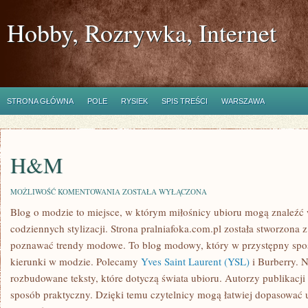
Hobby, Rozrywka, Internet
STRONA GŁÓWNA
POLE
RYSIEK
SPIS TREŚCI
WARSZAWA
H&M
H&M
MOŻLIWOŚĆ KOMENTOWANIA
ZOSTAŁA WYŁĄCZONA
Blog o modzie to miejsce, w którym miłośnicy ubioru mogą znaleźć
codziennych stylizacji. Strona pralniafoka.com.pl została stworzona 
poznawać trendy modowe. To blog modowy, który w przystępny spo
kierunki w modzie. Polecamy
Yves Saint Laurent (YSL)
i Burberry. 
rozbudowane teksty, które dotyczą świata ubioru. Autorzy publikacji
sposób praktyczny. Dzięki temu czytelnicy mogą łatwiej dopasować 