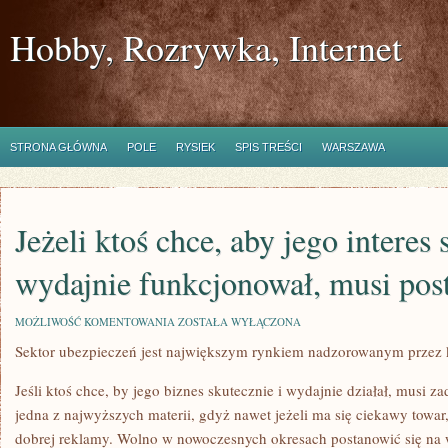
Hobby, Rozrywka, Internet
STRONA GŁÓWNA
POLE
RYSIEK
SPIS TREŚCI
WARSZAWA
Jeżeli ktoś chce, aby jego interes 
wydajnie funkcjonował, musi post
JEŻELI
MOŻLIWOŚĆ KOMENTOWANIA
ZOSTAŁA WYŁĄCZONA
KTOŚ
Sektor ubezpieczeń jest największym rynkiem nadzorowanym przez k
CHCE,
ABY
JEGO
Jeśli ktoś chce, by jego biznes skutecznie i wydajnie działał, musi 
INTERES
SPRAWNIE
jedna z najwyższych materii, gdyż nawet jeżeli ma się ciekawy towar,
I
dobrej reklamy. Wolno w nowoczesnych okresach postanowić się na w
WYDAJNIE