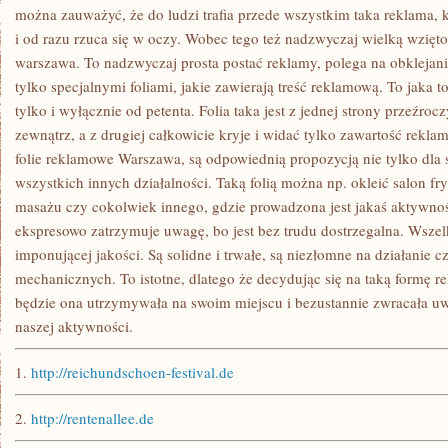
FUNKCJONOWAŁ,
można zauważyć, że do ludzi trafia przede wszystkim taka reklama, 
MUSI
i od razu rzuca się w oczy. Wobec tego też nadzwyczaj wielką wziętośc
POSTARAĆ
SIĘ
warszawa. To nadzwyczaj prosta postać reklamy, polega na obklejani
tylko specjalnymi foliami, jakie zawierają treść reklamową. To jaka t
tylko i wyłącznie od petenta. Folia taka jest z jednej strony przeźrocz
zewnątrz, a z drugiej całkowicie kryje i widać tylko zawartość reklam
folie reklamowe Warszawa, są odpowiednią propozycją nie tylko dla 
wszystkich innych działalności. Taką folią można np. okleić salon fryzj
masażu czy cokolwiek innego, gdzie prowadzona jest jakaś aktywnoś
ekspresowo zatrzymuje uwagę, bo jest bez trudu dostrzegalna. Wszel
imponującej jakości. Są solidne i trwałe, są niezłomne na działanie
mechanicznych. To istotne, dlatego że decydując się na taką formę r
będzie ona utrzymywała na swoim miejscu i bezustannie zwracała uw
naszej aktywności.
1.
http://reichundschoen-festival.de
2.
http://rentenallee.de