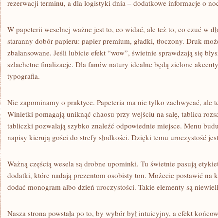
rezerwacji terminu, a dla logistyki dnia – dodatkowe informacje o no
W papeterii weselnej ważne jest to, co widać, ale też to, co czuć w d
staranny dobór papieru: papier premium, gładki, tłoczony. Druk moż
zbalansowane. Jeśli lubicie efekt “wow”, świetnie sprawdzają się błys
szlachetne finalizacje. Dla fanów natury idealne będą zielone akcent
typografia.
Nie zapominamy o praktyce. Papeteria ma nie tylko zachwycać, ale te
Winietki pomagają uniknąć chaosu przy wejściu na salę, tablica rozs
tabliczki pozwalają szybko znaleźć odpowiednie miejsce. Menu budu
napisy kierują gości do strefy słodkości. Dzięki temu uroczystość jes
Ważną częścią wesela są drobne upominki. Tu świetnie pasują etykiety
dodatki, które nadają prezentom osobisty ton. Możecie postawić na 
dodać monogram albo dzień uroczystości. Takie elementy są niewielk
Nasza strona powstała po to, by wybór był intuicyjny, a efekt końcow