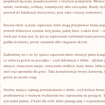
projektach łączymy ponadczasowość z świeżym podejściem. Możesz
sielski, swobodny, roślinny, romantyczny albo oszczędny. Każdy styl
pasował do lokalizacji uroczystości, pory roku i waszej osobowości.
Sercem oferty są karty zaproszeń, które mogą przyjmować formę poj
potrzeb dobierzesz rozmiar, krój pisma, paletę barw, a także treść – 
wielu par ważne jest, by już na zaproszeniu wybrzmiał temat przewo
grafika kwiatowa, prosty ornament albo elegancki akcent.
Zadbaliśmy też o to, by oprócz zaproszeń łatwo stworzyć pełen komp
co zobaczą goście na początku – czyli informacja o ślubie – płynnie 
miejscu: oznaczenia miejsc, oznaczenia stolików, karty menu, tablic
stref oraz upominki dla gości. Taka konsekwencja tworzy harmonię, k
goście po prostu czują.
Osobne miejsce zajmują powiadomienia o ślubie, czyli krótsza forma 
poinformować o ważnym wydarzeniu bez zapraszania na przyjęcie. To
tym nadal piękne. Z kolei dla osób, które planują datę z wyprzedzen