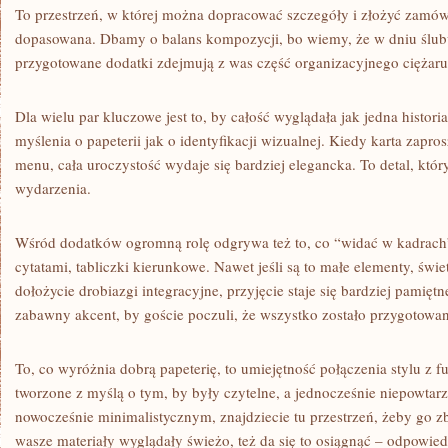
To przestrzeń, w której można dopracować szczegóły i złożyć zamówi
dopasowana. Dbamy o balans kompozycji, bo wiemy, że w dniu ślubu 
przygotowane dodatki zdejmują z was część organizacyjnego ciężaru
Dla wielu par kluczowe jest to, by całość wyglądała jak jedna histor
myślenia o papeterii jak o identyfikacji wizualnej. Kiedy karta zapr
menu, cała uroczystość wydaje się bardziej elegancka. To detal, któ
wydarzenia.
Wśród dodatków ogromną rolę odgrywa też to, co “widać w kadrach”: 
cytatami, tabliczki kierunkowe. Nawet jeśli są to małe elementy, świet
dołożycie drobiazgi integracyjne, przyjęcie staje się bardziej pamię
zabawny akcent, by goście poczuli, że wszystko zostało przygotowa
To, co wyróżnia dobrą papeterię, to umiejętność połączenia stylu z f
tworzone z myślą o tym, by były czytelne, a jednocześnie niepowtarza
nowocześnie minimalistycznym, znajdziecie tu przestrzeń, żeby go zb
wasze materiały wyglądały świeżo, też da się to osiągnąć – odpowie