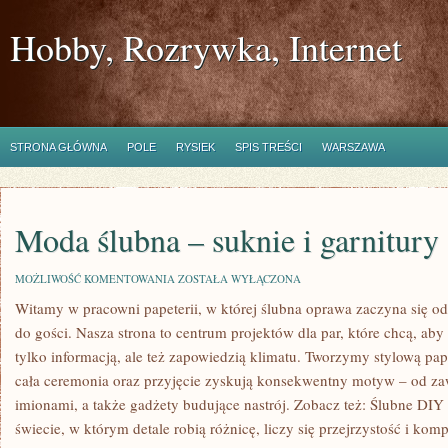
Hobby, Rozrywka, Internet
STRONA GŁÓWNA
POLE
RYSIEK
SPIS TREŚCI
WARSZAWA
Moda ślubna – suknie i garnitury
MODA
MOŻLIWOŚĆ KOMENTOWANIA
ZOSTAŁA WYŁĄCZONA
ŚLUBNA
Witamy w pracowni papeterii, w której ślubna oprawa zaczyna się o
–
SUKNIE
do gości. Nasza strona to centrum projektów dla par, które chcą, aby
I
GARNITURY
tylko informacją, ale też zapowiedzią klimatu. Tworzymy stylową pape
cała ceremonia oraz przyjęcie zyskują konsekwentny motyw – od za
imionami, a także gadżety budujące nastrój. Zobacz też: Ślubne DIY
świecie, w którym detale robią różnicę, liczy się przejrzystość i ko