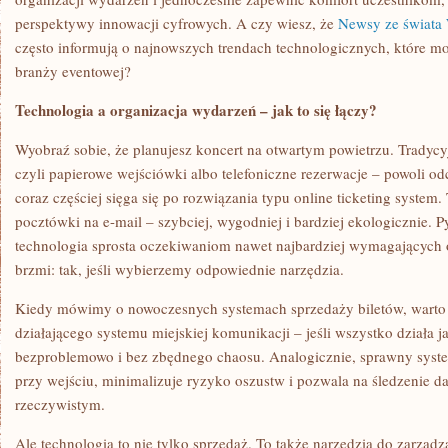
perspektywy innowacji cyfrowych. A czy wiesz, że
Newsy ze świata 
często informują o najnowszych trendach technologicznych, które m
branży eventowej?
Technologia a organizacja wydarzeń – jak to się łączy?
Wyobraź sobie, że planujesz koncert na otwartym powietrzu. Tradyc
czyli papierowe wejściówki albo telefoniczne rezerwacje – powoli o
coraz częściej sięga się po rozwiązania typu online ticketing system. 
pocztówki na e-mail – szybciej, wygodniej i bardziej ekologicznie. Py
technologia sprosta oczekiwaniom nawet najbardziej wymagających
brzmi: tak, jeśli wybierzemy odpowiednie narzędzia.
Kiedy mówimy o nowoczesnych systemach sprzedaży biletów, warto
działającego systemu miejskiej komunikacji – jeśli wszystko działa j
bezproblemowo i bez zbędnego chaosu. Analogicznie, sprawny system
przy wejściu, minimalizuje ryzyko oszustw i pozwala na śledzenie d
rzeczywistym.
Ale technologia to nie tylko sprzedaż. To także narzędzia do zarząd