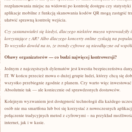
rozplanowania miejsc na widowni po kontrolę dostępu czy statystyki
aplikacje mobilne z funkcją skanowania kodów QR mogą zastąpić trad
ułatwić sprawną kontrolę wejścia.
Czy zastanawiałeś się kiedyś, dlaczego niektóre muzea wprowadziły 
korzystające z AR? Albo dlaczego koncerty online zyskują na popula
To wszystko dowód na to, że trendy cyfrowe są nieodłączne od wspó
Obawy organizatorów — co budzi najwięcej kontrowersji?
Jednym z najczęstszych dylematów jest kwestia bezpieczeństwa dan
IT. W końcu przecież mowa o dużej grupie ludzi, którzy chcą się dob
wszystko przebiegnie zgodnie z planem. Czy warto więc inwestowa
Absolutnie tak — ale koniecznie od sprawdzonych dostawców.
Kolejnym wyzwaniem jest dostępność technologii dla każdego uczest
osób nie ma smartfona lub boi się korzystać z nowoczesnych aplikac
połączenie tradycyjnych metod z cyfrowymi – na przykład możliwoś
internet, jak i w kasie.