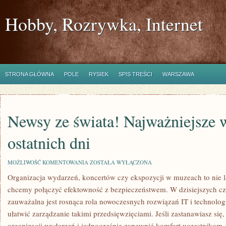
Hobby, Rozrywka, Internet
STRONA GŁÓWNA
POLE
RYSIEK
SPIS TREŚCI
WARSZAWA
Newsy ze świata! Najważniejsze 
ostatnich dni
NEWSY
MOŻLIWOŚĆ KOMENTOWANIA
ZOSTAŁA WYŁĄCZONA
ZE
Organizacja wydarzeń, koncertów czy ekspozycji w muzeach to nie 
ŚWIATA!
NAJWAŻNIEJSZE
chcemy połączyć efektowność z bezpieczeństwem. W dzisiejszych cz
WYDARZENIA
Z
zauważalna jest rosnąca rola nowoczesnych rozwiązań IT i technolo
OSTATNICH
ułatwić zarządzanie takimi przedsięwzięciami. Jeśli zastanawiasz się
DNI
organizacji wydarzeń i jednocześnie zapewnić komfort uczestnikom, 