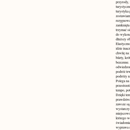
przyrody, 
turystyczn
turystyka 
zostawiamy
rezygnować
zamknięta 
trzymać si
do wykonan
dłuższy ob
Elastyczn
idzie inac
chwilę na 
bilety, kr
bezcenne.
odwiedzon
podróż tr
podróży n
Polega na 
przestrzeń
tempo, po
Dzięki tem
prawdziwą
zawsze są 
wystarczy
miejscowo
którego w
świadomie
wyprawa m