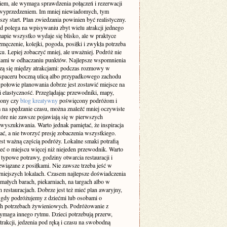
iem, ale wymaga sprawdzenia połączeń i rezerwacji
 wyprzedzeniem. Im mniej niewiadomych, tym
szy start. Plan zwiedzania powinien być realistyczny.
d polega na wpisywaniu zbyt wielu atrakcji jednego
apie wszystko wydaje się blisko, ale w praktyce
męczenie, kolejki, pogoda, posiłki i zwykła potrzeba
. Lepiej zobaczyć mniej, ale uważniej. Podróż nie
dami w odhaczaniu punktów. Najlepsze wspomnienia
dzą się między atrakcjami: podczas rozmowy w
 spaceru boczną ulicą albo przypadkowego zachodu
 połowie planowania dobrze jest zostawić miejsce na
 i elastyczność. Przeglądając przewodniki, mapy,
trony czy
blog kreatywny
poświęcony podróżom i
na spędzanie czasu, można znaleźć mniej oczywiste
tóre nie zawsze pojawiają się w pierwszych
wyszukiwania. Warto jednak pamiętać, że inspiracja
ć, a nie tworzyć presję zobaczenia wszystkiego.
est ważną częścią podróży. Lokalne smaki potrafią
eć o miejscu więcej niż niejeden przewodnik. Warto
typowe potrawy, godziny otwarcia restauracji i
związane z posiłkami. Nie zawsze trzeba jeść w
rniejszych lokalach. Czasem najlepsze doświadczenia
małych barach, piekarniach, na targach albo w
 restauracjach. Dobrze jest też mieć plan awaryjny,
 gdy podróżujemy z dziećmi lub osobami o
ch potrzebach żywieniowych. Podróżowanie z
ymaga innego rytmu. Dzieci potrzebują przerw,
trakcji, jedzenia pod ręką i czasu na swobodną