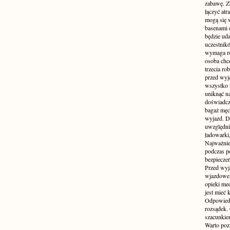
zabawę. Z
łączyć atr
mogą się 
basenami 
będzie uda
uczestnik
wymaga ro
osoba chc
trzecia ro
przed wyja
wszystko 
uniknąć na
doświadcz
bagaż męcz
wyjazd. D
uwzględni
ładowarki
Najważnie
podczas po
bezpieczeń
Przed wyj
wjazdowe,
opieki me
jest mieć
Odpowiedz
rozsądek. 
szacunkie
Warto poz