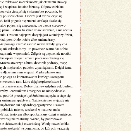
nie traktować mieszkańców jak elementu atrakcji
ej i wspierać lokalne biznesy. Odpowiedzialna
pozwala cieszyć się światem bez poczucia, że
 po sobie chaos. Dobrze jest też nauczyć się
. Jeśli pogoda się zmieni, atrakcja okaże się
albo pojawi się zmęczenie, nie trzeba kurczowo
ę planu. Podróż to żywe doświadczenie, a nie arkusz
ia. Czasem najlepszą decyzją jest wolniejszy dzień,
iad, powrót do hotelu albo zmiana trasy.
ość pomaga czerpać radość nawet wtedy, gdy coś
zej niż zakładaliśmy. Po powrocie warto dać sobie
zapisanie wspomnień. Zdjęcia są piękne, ale notatki,
ótkie opisy miejsc i emocji po czasie okazują się
 Można stworzyć album, dziennik podróży, mapę
ych miejsc albo pudełko z pamiątkami. Dzięki temu
wa dłużej niż sam wyjazd. Mądre planowanie
ie polega na kontrolowaniu każdego szczegółu.
stworzeniu ram, które dają bezpieczeństwo i
 na przeżywanie. Dobry plan uwzględnia cel, budżet,
trzeby uczestników i margines na niespodzianki.
u podróż przestaje być źródłem napięcia, a staje się
 zmianą perspektywy. Najpiękniejsze wyjazdy nie
najdroższe ani najbardziej egzotyczne. Czasem
 pobliskie miasto, weekend w naturze, mała
ść nad jeziorem albo spontaniczny dzień w miejscu,
cześniej nie znaliśmy. Ważne, by podróżować
, z ciekawością i otwartością. Wtedy nawet krótka
oże zostawić wspomnienia, do których wraca się