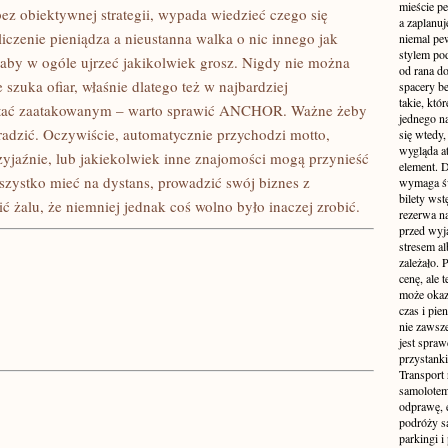
mieście pe
bez obiektywnej strategii, wypada wiedzieć czego się
a zaplanu
liczenie pieniądza a nieustanna walka o nic innego jak
niemal pe
stylem po
, aby w ogóle ujrzeć jakikolwiek grosz. Nigdy nie można
od rana do
zuka ofiar, właśnie dlatego też w najbardziej
spacery be
takie, któ
tać zaatakowanym – warto sprawić ANCHOR. Ważne żeby
jednego n
radzić. Oczywiście, automatycznie przychodzi motto,
się wtedy,
wygląda at
przyjaźnie, lub jakiekolwiek inne znajomości mogą przynieść
element. 
szystko mieć na dystans, prowadzić swój biznes z
wymaga św
bilety wst
ć żalu, że niemniej jednak coś wolno było inaczej zrobić.
rezerwa n
przed wyj
stresem al
zależało. 
cenę, ale 
może okaza
czas i pie
nie zawsze
jest spraw
przystanki
Transport
samolotem
odprawę, e
podróży s
parkingi 