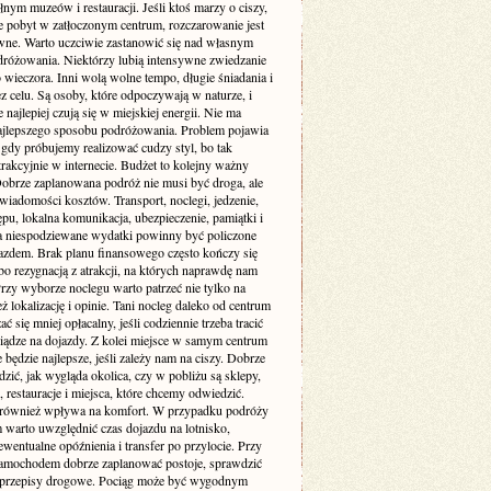
łnym muzeów i restauracji. Jeśli ktoś marzy o ciszy,
je pobyt w zatłoczonym centrum, rozczarowanie jest
wne. Warto uczciwie zastanowić się nad własnym
dróżowania. Niektórzy lubią intensywne zwiedzanie
 wieczora. Inni wolą wolne tempo, długie śniadania i
z celu. Są osoby, które odpoczywają w naturze, i
re najlepiej czują się w miejskiej energii. Nie ma
ajlepszego sposobu podróżowania. Problem pojawia
 gdy próbujemy realizować cudzy styl, bo tak
rakcyjnie w internecie. Budżet to kolejny ważny
Dobrze zaplanowana podróż nie musi być droga, ale
iadomości kosztów. Transport, noclegi, jedzenie,
ępu, lokalna komunikacja, ubezpieczenie, pamiątki i
a niespodziewane wydatki powinny być policzone
azdem. Brak planu finansowego często kończy się
bo rezygnacją z atrakcji, na których naprawdę nam
Przy wyborze noclegu warto patrzeć nie tylko na
też lokalizację i opinie. Tani nocleg daleko od centrum
ć się mniej opłacalny, jeśli codziennie trzeba tracić
niądze na dojazdy. Z kolei miejsce w samym centrum
 będzie najlepsze, jeśli zależy nam na ciszy. Dobrze
dzić, jak wygląda okolica, czy w pobliżu są sklepy,
, restauracje i miejsca, które chcemy odwiedzić.
 również wpływa na komfort. W przypadku podróży
 warto uwzględnić czas dojazdu na lotnisko,
wentualne opóźnienia i transfer po przylocie. Przy
amochodem dobrze zaplanować postoje, sprawdzić
i przepisy drogowe. Pociąg może być wygodnym