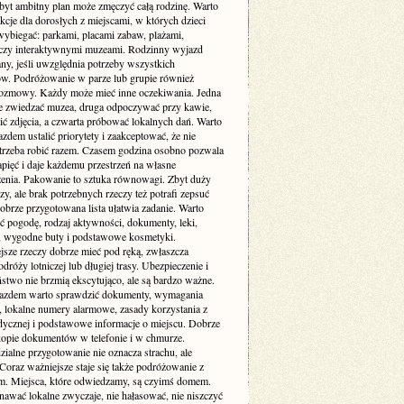
byt ambitny plan może zmęczyć całą rodzinę. Warto
akcje dla dorosłych z miejscami, w których dzieci
wybiegać: parkami, placami zabaw, plażami,
czy interaktywnymi muzeami. Rodzinny wyjazd
ny, jeśli uwzględnia potrzeby wszystkich
ów. Podróżowanie w parze lub grupie również
zmowy. Każdy może mieć inne oczekiwania. Jedna
e zwiedzać muzea, druga odpoczywać przy kawie,
bić zdjęcia, a czwarta próbować lokalnych dań. Warto
zdem ustalić priorytety i zaakceptować, że nie
trzeba robić razem. Czasem godzina osobno pozwala
pięć i daje każdemu przestrzeń na własne
enia. Pakowanie to sztuka równowagi. Zbyt duży
y, ale brak potrzebnych rzeczy też potrafi zepsuć
obrze przygotowana lista ułatwia zadanie. Warto
ć pogodę, rodzaj aktywności, dokumenty, leki,
, wygodne buty i podstawowe kosmetyki.
jsze rzeczy dobrze mieć pod ręką, zwłaszcza
dróży lotniczej lub długiej trasy. Ubezpieczenie i
stwo nie brzmią ekscytująco, ale są bardzo ważne.
azdem warto sprawdzić dokumenty, wymagania
 lokalne numery alarmowe, zasady korzystania z
dycznej i podstawowe informacje o miejscu. Dobrze
 kopie dokumentów w telefonie i w chmurze.
ialne przygotowanie nie oznacza strachu, ale
Coraz ważniejsze staje się także podróżowanie z
m. Miejsca, które odwiedzamy, są czyimś domem.
nawać lokalne zwyczaje, nie hałasować, nie niszczyć