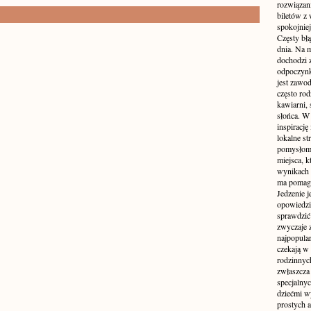
rozwiązan
biletów z
spokojniej
Częsty błą
dnia. Na m
dochodzi z
odpoczynku
jest zawo
często ro
kawiarni,
słońca. W
inspirację
lokalne s
pomysłom 
miejsca, k
wynikach 
ma pomaga
Jedzenie j
opowiedzi
sprawdzić 
zwyczaje 
najpopula
czekają w 
rodzinnych
zwłaszcza
specjalny
dziećmi w
prostych a