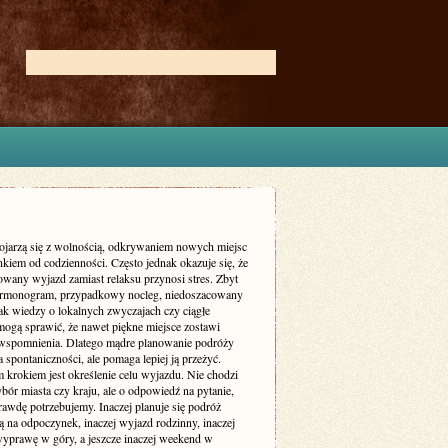
ojarzą się z wolnością, odkrywaniem nowych miejsc
kiem od codzienności. Często jednak okazuje się, że
owany wyjazd zamiast relaksu przynosi stres. Zbyt
armonogram, przypadkowy nocleg, niedoszacowany
ak wiedzy o lokalnych zwyczajach czy ciągłe
mogą sprawić, że nawet piękne miejsce zostawi
wspomnienia. Dlatego mądre planowanie podróży
a spontaniczności, ale pomaga lepiej ją przeżyć.
 krokiem jest określenie celu wyjazdu. Nie chodzi
bór miasta czy kraju, ale o odpowiedź na pytanie,
rawdę potrzebujemy. Inaczej planuje się podróż
 na odpoczynek, inaczej wyjazd rodzinny, inaczej
yprawę w góry, a jeszcze inaczej weekend w