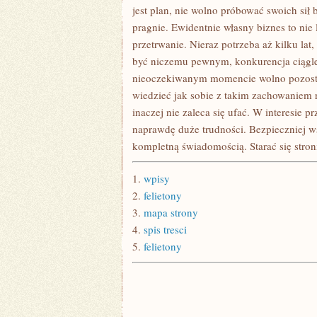
jest plan, nie wolno próbować swoich sił 
pragnie. Ewidentnie własny biznes to nie 
przetrwanie. Nieraz potrzeba aż kilku lat
być niczemu pewnym, konkurencja ciągle s
nieoczekiwanym momencie wolno pozos
wiedzieć jak sobie z takim zachowaniem 
inaczej nie zaleca się ufać. W interesie 
naprawdę duże trudności. Bezpieczniej w
kompletną świadomością. Starać się stroni
1.
wpisy
2.
felietony
3.
mapa strony
4.
spis tresci
5.
felietony