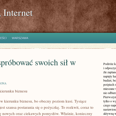
 Internet
REŚCI
WARSZAWA
spróbować swoich sił w
Podróże k
i odpoczyn
źle zaplan
napięty h
budżet, br
ZONA
pośpiech 
mieszane 
kierunku biznesu
nie odbier
Pierwszym
 w kierunku biznesu, bo obecny poziom kusi. Tysiące
tylko o wy
czego nap
est szansa postarania się o pożyczkę. To rozkwit, coraz to
nastawioną
się nowych oraz ciekawych pomysłów. Właśnie, konieczny
aktywną w