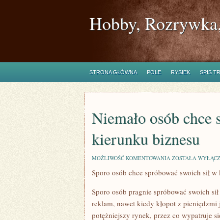
Hobby, Rozrywka,
STRONA GŁÓWNA
POLE
RYSIEK
SPIS T
Niemało osób chce 
kierunku biznesu
NIEMAŁO
MOŻLIWOŚĆ KOMENTOWANIA
ZOSTAŁA WYŁĄC
OSÓB
Sporo osób chce spróbować swoich sił w 
CHCE
SPRÓBOWAĆ
SWOICH
Sporo osób pragnie spróbować swoich sił
SIŁ
W
reklam, nawet kiedy kłopot z pieniędzmi j
KIERUNKU
potężniejszy rynek, przez co wypatruje 
BIZNESU