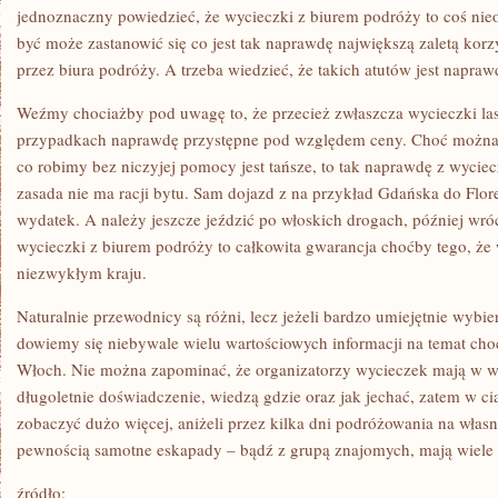
jednoznaczny powiedzieć, że wycieczki z biurem podróży to coś ni
być może zastanowić się co jest tak naprawdę największą zaletą kor
przez biura podróży. A trzeba wiedzieć, że takich atutów jest napraw
Weźmy chociażby pod uwagę to, że przecież zwłaszcza wycieczki las
przypadkach naprawdę przystępne pod względem ceny. Choć można 
co robimy bez niczyjej pomocy jest tańsze, to tak naprawdę z wyci
zasada nie ma racji bytu. Sam dojazd z na przykład Gdańska do Flor
wydatek. A należy jeszcze jeździć po włoskich drogach, później wróc
wycieczki z biurem podróży to całkowita gwarancja choćby tego, że
niezwykłym kraju.
Naturalnie przewodnicy są różni, lecz jeżeli bardzo umiejętnie wyb
dowiemy się niebywale wielu wartościowych informacji na temat choć
Włoch. Nie można zapominać, że organizatorzy wycieczek mają w 
długoletnie doświadczenie, wiedzą gdzie oraz jak jechać, zatem w c
zobaczyć dużo więcej, aniżeli przez kilka dni podróżowania na własn
pewnością samotne eskapady – bądź z grupą znajomych, mają wiele
źródło: