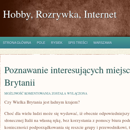
Hobby, Rozrywka, Internet
STRONA GŁÓWNA
POLE
RYSIEK
SPIS TREŚCI
WARSZAWA
Poznawanie interesujących miejs
Brytanii
POZNAWANIE
MOŻLIWOŚĆ KOMENTOWANIA
ZOSTAŁA WYŁĄCZONA
INTERESUJĄCYCH
Czy Wielka Brytania jest ładnym krajem?
MIEJSC
W
WIELKIEJ
Choć dla wielu ludzi może się wydawać, iż obecnie odpowiedniejsz
BRYTANII
słonecznej Italii na własną rękę, bez korzystania z pomocy biura podr
konieczności podporządkowania się reszcie grupy i przewodnikowi, 