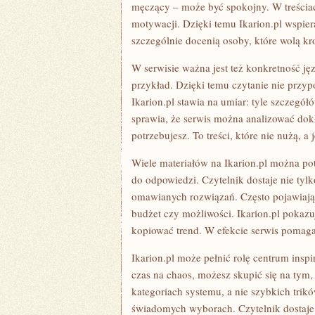
męczący – może być spokojny. W treściach
motywacji. Dzięki temu Ikarion.pl wspie
szczególnie docenią osoby, które wolą kr
W serwisie ważna jest też konkretność jęz
przykład. Dzięki temu czytanie nie przyp
Ikarion.pl stawia na umiar: tyle szczegółó
sprawia, że serwis można analizować dokł
potrzebujesz. To treści, które nie nużą, a
Wiele materiałów na Ikarion.pl można po
do odpowiedzi. Czytelnik dostaje nie tylk
omawianych rozwiązań. Często pojawiają 
budżet czy możliwości. Ikarion.pl pokaz
kopiować trend. W efekcie serwis pomag
Ikarion.pl może pełnić rolę centrum inspir
czas na chaos, możesz skupić się na tym,
kategoriach systemu, a nie szybkich trik
świadomych wyborach. Czytelnik dostaje 