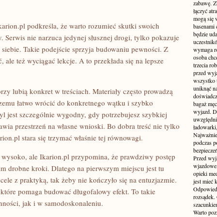
zabawę. Z
łączyć atr
mogą się 
karion.pl podkreśla, że warto rozumieć skutki swoich
basenami 
będzie uda
. Serwis nie narzuca jedynej słusznej drogi, tylko pokazuje
uczestnik
siebie. Takie podejście sprzyja budowaniu pewności. Z
wymaga ro
osoba chc
, ale też wyciągać lekcje. A to przekłada się na lepsze
trzecia ro
przed wyja
wszystko 
uniknąć na
tórzy lubią konkret w treściach. Materiały często prowadzą
doświadcz
 czemu łatwo wrócić do konkretnego wątku i szybko
bagaż męcz
wyjazd. D
tyl jest szczególnie wygodny, gdy potrzebujesz szybkiej
uwzględni
wia przestrzeń na własne wnioski. Bo dobra treść nie tylko
ładowarki
Najważnie
rion.pl stara się trzymać właśnie tej równowagi.
podczas po
bezpieczeń
 wysoko, ale Ikarion.pl przypomina, że prawdziwy postęp
Przed wyj
wjazdowe,
kim drobne kroki. Dlatego na pierwszym miejscu jest tu
opieki me
cele z praktyką, tak żeby nie kończyło się na entuzjazmie.
jest mieć
Odpowiedz
 które pomaga budować długofalowy efekt. To takie
rozsądek. 
nności, jak i w samodoskonaleniu.
szacunkie
Warto poz