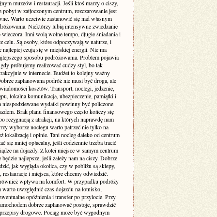
łnym muzeów i restauracji. Jeśli ktoś marzy o ciszy,
je pobyt w zatłoczonym centrum, rozczarowanie jest
wne. Warto uczciwie zastanowić się nad własnym
dróżowania. Niektórzy lubią intensywne zwiedzanie
 wieczora. Inni wolą wolne tempo, długie śniadania i
z celu. Są osoby, które odpoczywają w naturze, i
re najlepiej czują się w miejskiej energii. Nie ma
ajlepszego sposobu podróżowania. Problem pojawia
 gdy próbujemy realizować cudzy styl, bo tak
rakcyjnie w internecie. Budżet to kolejny ważny
Dobrze zaplanowana podróż nie musi być droga, ale
iadomości kosztów. Transport, noclegi, jedzenie,
ępu, lokalna komunikacja, ubezpieczenie, pamiątki i
a niespodziewane wydatki powinny być policzone
azdem. Brak planu finansowego często kończy się
bo rezygnacją z atrakcji, na których naprawdę nam
Przy wyborze noclegu warto patrzeć nie tylko na
też lokalizację i opinie. Tani nocleg daleko od centrum
ć się mniej opłacalny, jeśli codziennie trzeba tracić
niądze na dojazdy. Z kolei miejsce w samym centrum
 będzie najlepsze, jeśli zależy nam na ciszy. Dobrze
dzić, jak wygląda okolica, czy w pobliżu są sklepy,
, restauracje i miejsca, które chcemy odwiedzić.
 również wpływa na komfort. W przypadku podróży
 warto uwzględnić czas dojazdu na lotnisko,
wentualne opóźnienia i transfer po przylocie. Przy
amochodem dobrze zaplanować postoje, sprawdzić
i przepisy drogowe. Pociąg może być wygodnym