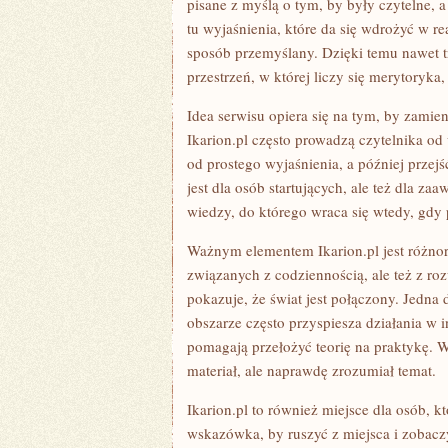
pisane z myślą o tym, by były czytelne, 
tu wyjaśnienia, które da się wdrożyć w r
sposób przemyślany. Dzięki temu nawet tr
przestrzeń, w której liczy się merytoryka,
Idea serwisu opiera się na tym, by zamie
Ikarion.pl często prowadzą czytelnika 
od prostego wyjaśnienia, a później przejś
jest dla osób startujących, ale też dla z
wiedzy, do którego wraca się wtedy, gdy
Ważnym elementem Ikarion.pl jest różno
związanych z codziennością, ale też z ro
pokazuje, że świat jest połączony. Jedn
obszarze często przyspiesza działania w i
pomagają przełożyć teorię na praktykę. W
materiał, ale naprawdę zrozumiał temat.
Ikarion.pl to również miejsce dla osób,
wskazówka, by ruszyć z miejsca i zobaczy