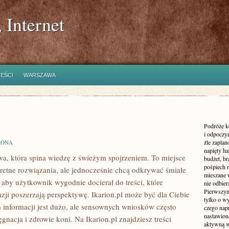
 Internet
REŚCI
WARSZAWA
Podróże k
i odpoczyn
źle zaplan
ZONA
napięty h
owa, która spina wiedzę z świeżym spojrzeniem. To miejsce
budżet, br
pośpiech 
retne rozwiązania, ale jednocześnie chcą odkrywać śmiałe
mieszane 
 aby użytkownik wygodnie docierał do treści, które
nie odbier
Pierwszym
zji poszerzają perspektywę. Ikarion.pl może być dla Ciebie
tylko o wy
 informacji jest dużo, ale sensownych wniosków często
czego nap
nastawioną
ęgnacja i zdrowie koni. Na Ikarion.pl znajdziesz treści
aktywną w