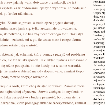
rozwiązan
 przewijają się wątki dotyczące organizacji, ale też
biletów z
ra czytelnika w budowaniu lepszych wyborów. To podejście
spokojniej
Częsty błą
ok po kroku niż chaos.
dnia. Na m
dochodzi z
yka. Zdania są proste, a trudniejsze pojęcia dostają
odpoczynku
omina przebijania się, tylko zrozumiałe prowadzenie.
jest zawo
często ro
w, ile potrzeba, ale bez zbyt technicznego tonu. Taki styl
kawiarni,
adnie – zależnie od tego, ile czasu masz i czego akurat
słońca. W
inspirację
 jednocześnie dają wartość.
lokalne s
pomysłom 
traktować jak schemat, który pomaga przejść od problemu
miejsca, k
wynikach 
o co, ale też w jaki sposób. Taki układ ułatwia zastosowanie
ma pomaga
się różne podejścia, bo nie każdy ma te same warunki,
Jedzenie j
opowiedzi
uje, że warto wybierać metody dopasowane, zamiast ślepo
sprawdzić 
a podejmować decyzje rozsądnie.
zwyczaje 
najpopula
czekają w 
acji dla osób, które chcą działać sprawniej. Zamiast tracić
rodzinnych
 co najbardziej użyteczne. Serwis zachęca do myślenia w
zwłaszcza
specjalny
ów. Taka perspektywa buduje pewność, bo opiera się na
dziećmi w
narzędzia, które pomagają układać rzeczywistość, zamiast
prostych a