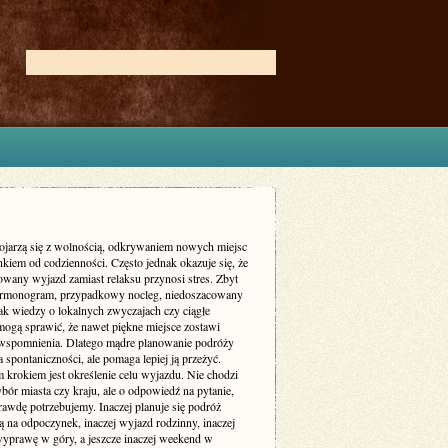
ojarzą się z wolnością, odkrywaniem nowych miejsc
kiem od codzienności. Często jednak okazuje się, że
owany wyjazd zamiast relaksu przynosi stres. Zbyt
armonogram, przypadkowy nocleg, niedoszacowany
ak wiedzy o lokalnych zwyczajach czy ciągłe
mogą sprawić, że nawet piękne miejsce zostawi
wspomnienia. Dlatego mądre planowanie podróży
a spontaniczności, ale pomaga lepiej ją przeżyć.
 krokiem jest określenie celu wyjazdu. Nie chodzi
bór miasta czy kraju, ale o odpowiedź na pytanie,
rawdę potrzebujemy. Inaczej planuje się podróż
 na odpoczynek, inaczej wyjazd rodzinny, inaczej
yprawę w góry, a jeszcze inaczej weekend w