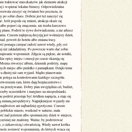
nie traktować mieszkańców jak elementu atrakcji
ej i wspierać lokalne biznesy. Odpowiedzialna
pozwala cieszyć się światem bez poczucia, że
 po sobie chaos. Dobrze jest też nauczyć się
. Jeśli pogoda się zmieni, atrakcja okaże się
albo pojawi się zmęczenie, nie trzeba kurczowo
ę planu. Podróż to żywe doświadczenie, a nie arkusz
ia. Czasem najlepszą decyzją jest wolniejszy dzień,
iad, powrót do hotelu albo zmiana trasy.
ość pomaga czerpać radość nawet wtedy, gdy coś
zej niż zakładaliśmy. Po powrocie warto dać sobie
zapisanie wspomnień. Zdjęcia są piękne, ale notatki,
ótkie opisy miejsc i emocji po czasie okazują się
 Można stworzyć album, dziennik podróży, mapę
ych miejsc albo pudełko z pamiątkami. Dzięki temu
wa dłużej niż sam wyjazd. Mądre planowanie
ie polega na kontrolowaniu każdego szczegółu.
stworzeniu ram, które dają bezpieczeństwo i
 na przeżywanie. Dobry plan uwzględnia cel, budżet,
trzeby uczestników i margines na niespodzianki.
u podróż przestaje być źródłem napięcia, a staje się
 zmianą perspektywy. Najpiękniejsze wyjazdy nie
najdroższe ani najbardziej egzotyczne. Czasem
 pobliskie miasto, weekend w naturze, mała
ść nad jeziorem albo spontaniczny dzień w miejscu,
cześniej nie znaliśmy. Ważne, by podróżować
, z ciekawością i otwartością. Wtedy nawet krótka
oże zostawić wspomnienia, do których wraca się