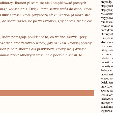
przyrody, 
dbiorcy. Ikarion.pl stara się nie komplikować prostych
turystyczn
maga wyjaśnienia. Dzięki temu serwis trafia do osób, które
turystyka 
zostawiamy
i lubisz treści, które przynoszą efekt, Ikarion.pl może stać
rezygnować
, do której wraca się po wskazówki, gdy chcesz zrobić coś
zamknięta 
trzymać si
do wykonan
dłuższy ob
m, które pomagają poukładać to, co ważne. Serwis łączy
Elastyczn
idzie inac
że wspierać zarówno wtedy, gdy szukasz krótkiej porady,
chwilę na 
arion.pl to platforma dla praktyków, którzy wolą działać
bilety, kr
bezcenne.
zamiast przypadkowych treści daje poczucie sensu, to
odwiedzon
podróż tr
podróży n
Polega na 
przestrzeń
tempo, po
Dzięki tem
prawdziwą
zawsze są 
wystarczy
miejscowo
którego w
świadomie
wyprawa m