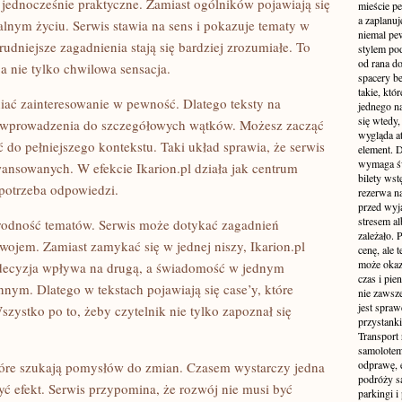
a jednocześnie praktyczne. Zamiast ogólników pojawiają się
mieście pe
a zaplanu
ealnym życiu. Serwis stawia na sens i pokazuje tematy w
niemal pe
udniejsze zagadnienia stają się bardziej zrozumiałe. To
stylem po
od rana do
 a nie tylko chwilowa sensacja.
spacery be
takie, któ
niać zainteresowanie w pewność. Dlatego teksty na
jednego n
się wtedy,
od wprowadzenia do szczegółowych wątków. Możesz zacząć
wygląda at
ć do pełniejszego kontekstu. Taki układ sprawia, że serwis
element. 
wymaga św
aawansowanych. W efekcie Ikarion.pl działa jak centrum
bilety wst
 potrzeba odpowiedzi.
rezerwa n
przed wyj
stresem al
rodność tematów. Serwis może dotykać zagadnień
zależało. 
zwojem. Zamiast zamykać się w jednej niszy, Ikarion.pl
cenę, ale 
może okaza
a decyzja wpływa na drugą, a świadomość w jednym
czas i pie
nnym. Dlatego w tekstach pojawiają się case’y, które
nie zawsze
jest spraw
szystko po to, żeby czytelnik nie tylko zapoznał się
przystanki
Transport
samolotem
odprawę, e
 które szukają pomysłów do zmian. Czasem wystarczy jedna
podróży s
ć efekt. Serwis przypomina, że rozwój nie musi być
parkingi 