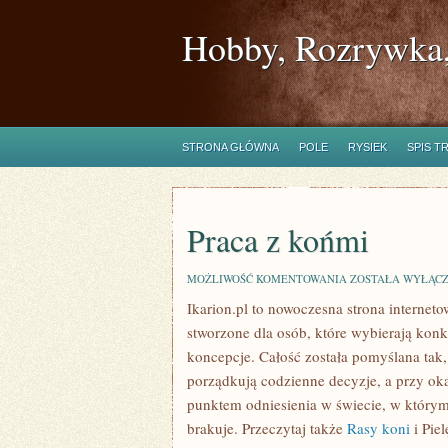
Hobby, Rozrywka,
STRONA GŁÓWNA
POLE
RYSIEK
SPIS T
Praca z końmi
PRACA
MOŻLIWOŚĆ KOMENTOWANIA
ZOSTAŁA WYŁĄC
Z
Ikarion.pl to nowoczesna strona internet
KOŃMI
stworzone dla osób, które wybierają konk
koncepcje. Całość została pomyślana tak,
porządkują codzienne decyzje, a przy oka
punktem odniesienia w świecie, w którym
brakuje. Przeczytaj także
Rasy koni
i Piel