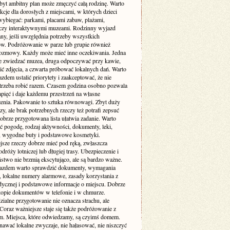
byt ambitny plan może zmęczyć całą rodzinę. Warto
akcje dla dorosłych z miejscami, w których dzieci
wybiegać: parkami, placami zabaw, plażami,
czy interaktywnymi muzeami. Rodzinny wyjazd
ny, jeśli uwzględnia potrzeby wszystkich
ów. Podróżowanie w parze lub grupie również
zmowy. Każdy może mieć inne oczekiwania. Jedna
e zwiedzać muzea, druga odpoczywać przy kawie,
bić zdjęcia, a czwarta próbować lokalnych dań. Warto
zdem ustalić priorytety i zaakceptować, że nie
trzeba robić razem. Czasem godzina osobno pozwala
pięć i daje każdemu przestrzeń na własne
enia. Pakowanie to sztuka równowagi. Zbyt duży
y, ale brak potrzebnych rzeczy też potrafi zepsuć
obrze przygotowana lista ułatwia zadanie. Warto
ć pogodę, rodzaj aktywności, dokumenty, leki,
, wygodne buty i podstawowe kosmetyki.
jsze rzeczy dobrze mieć pod ręką, zwłaszcza
dróży lotniczej lub długiej trasy. Ubezpieczenie i
stwo nie brzmią ekscytująco, ale są bardzo ważne.
azdem warto sprawdzić dokumenty, wymagania
 lokalne numery alarmowe, zasady korzystania z
dycznej i podstawowe informacje o miejscu. Dobrze
 kopie dokumentów w telefonie i w chmurze.
ialne przygotowanie nie oznacza strachu, ale
Coraz ważniejsze staje się także podróżowanie z
m. Miejsca, które odwiedzamy, są czyimś domem.
nawać lokalne zwyczaje, nie hałasować, nie niszczyć