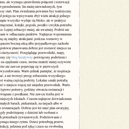
iem, ale wymaga sprawdzenia połączeń i rezerwacji
 wyprzedzeniem. Im mniej niewiadomych, tym
szy start. Plan zwiedzania powinien być realistyczny.
d polega na wpisywaniu zbyt wielu atrakcji jednego
apie wszystko wydaje się blisko, ale w praktyce
męczenie, kolejki, pogoda, posiłki i zwykła potrzeba
. Lepiej zobaczyć mniej, ale uważniej. Podróż nie
dami w odhaczaniu punktów. Najlepsze wspomnienia
dzą się między atrakcjami: podczas rozmowy w
 spaceru boczną ulicą albo przypadkowego zachodu
 połowie planowania dobrze jest zostawić miejsce na
 i elastyczność. Przeglądając przewodniki, mapy,
trony czy
blog kreatywny
poświęcony podróżom i
na spędzanie czasu, można znaleźć mniej oczywiste
tóre nie zawsze pojawiają się w pierwszych
wyszukiwania. Warto jednak pamiętać, że inspiracja
ć, a nie tworzyć presję zobaczenia wszystkiego.
est ważną częścią podróży. Lokalne smaki potrafią
eć o miejscu więcej niż niejeden przewodnik. Warto
typowe potrawy, godziny otwarcia restauracji i
związane z posiłkami. Nie zawsze trzeba jeść w
rniejszych lokalach. Czasem najlepsze doświadczenia
małych barach, piekarniach, na targach albo w
 restauracjach. Dobrze jest też mieć plan awaryjny,
 gdy podróżujemy z dziećmi lub osobami o
ch potrzebach żywieniowych. Podróżowanie z
ymaga innego rytmu. Dzieci potrzebują przerw,
trakcji, jedzenia pod ręką i czasu na swobodną