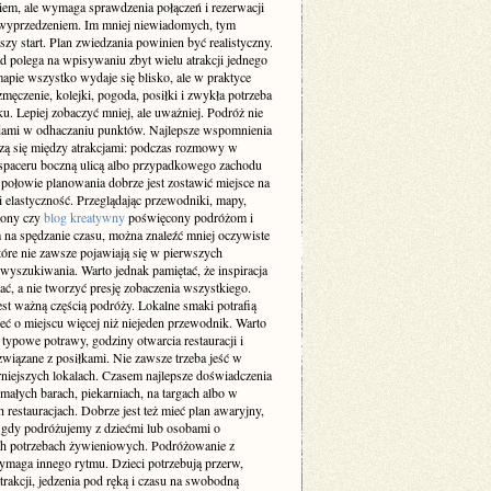
iem, ale wymaga sprawdzenia połączeń i rezerwacji
 wyprzedzeniem. Im mniej niewiadomych, tym
szy start. Plan zwiedzania powinien być realistyczny.
d polega na wpisywaniu zbyt wielu atrakcji jednego
apie wszystko wydaje się blisko, ale w praktyce
męczenie, kolejki, pogoda, posiłki i zwykła potrzeba
. Lepiej zobaczyć mniej, ale uważniej. Podróż nie
dami w odhaczaniu punktów. Najlepsze wspomnienia
dzą się między atrakcjami: podczas rozmowy w
 spaceru boczną ulicą albo przypadkowego zachodu
 połowie planowania dobrze jest zostawić miejsce na
 i elastyczność. Przeglądając przewodniki, mapy,
trony czy
blog kreatywny
poświęcony podróżom i
na spędzanie czasu, można znaleźć mniej oczywiste
tóre nie zawsze pojawiają się w pierwszych
wyszukiwania. Warto jednak pamiętać, że inspiracja
ć, a nie tworzyć presję zobaczenia wszystkiego.
est ważną częścią podróży. Lokalne smaki potrafią
eć o miejscu więcej niż niejeden przewodnik. Warto
typowe potrawy, godziny otwarcia restauracji i
związane z posiłkami. Nie zawsze trzeba jeść w
rniejszych lokalach. Czasem najlepsze doświadczenia
małych barach, piekarniach, na targach albo w
 restauracjach. Dobrze jest też mieć plan awaryjny,
 gdy podróżujemy z dziećmi lub osobami o
ch potrzebach żywieniowych. Podróżowanie z
ymaga innego rytmu. Dzieci potrzebują przerw,
trakcji, jedzenia pod ręką i czasu na swobodną