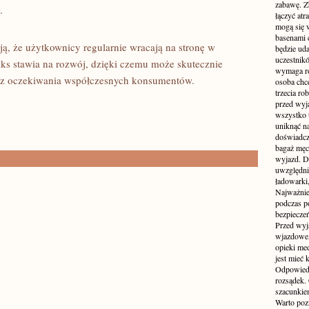
zabawę. Z
.
łączyć atr
mogą się 
basenami 
ją, że użytkownicy regularnie wracają na stronę w
będzie uda
uczestnik
ks stawia na rozwój, dzięki czemu może skutecznie
wymaga ro
raz oczekiwania współczesnych konsumentów.
osoba chc
trzecia ro
przed wyja
wszystko 
uniknąć na
doświadcz
bagaż męcz
wyjazd. D
uwzględni
ładowarki
Najważnie
podczas po
bezpieczeń
Przed wyj
wjazdowe,
opieki me
jest mieć
Odpowiedz
rozsądek. 
szacunkie
Warto poz