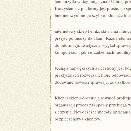
temu użytkownicy mogą znaleźć tutaj prod
Korzystanie z platformy jest proste, co 
internetowym mogą szybko odnaleźć inter
internetowy sklep Feniks stawia na intu
przejść pomiędzy działami. Każdy elemen
do informacji. Estetyczny wygląd sprawiaj
komputerach, jak i urządzeniach mobilny
Jedną z największych zalet strony jest b
praktycznych rozwiązań, które odpowiad
dodawane nowości sprawiają, że użytko
Klienci sklepu doceniają również profesj
organizacji proces zakupowy przebiega wy
śledzenia. Nowoczesne metody opłacani
bezpieczeństwa klientów.