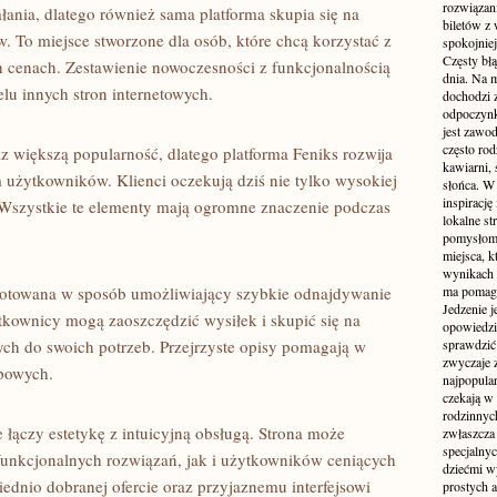
rozwiązan
ałania, dlatego również sama platforma skupia się na
biletów z
. To miejsce stworzone dla osób, które chcą korzystać z
spokojniej
Częsty błą
 cenach. Zestawienie nowoczesności z funkcjonalnością
dnia. Na m
elu innych stron internetowych.
dochodzi z
odpoczynku
jest zawo
często ro
z większą popularność, dlatego platforma Feniks rozwija
kawiarni,
 użytkowników. Klienci oczekują dziś nie tylko wysokiej
słońca. W
inspirację
. Wszystkie te elementy mają ogromne znaczenie podczas
lokalne s
pomysłom 
miejsca, k
wynikach 
ygotowana w sposób umożliwiający szybkie odnajdywanie
ma pomaga
Jedzenie j
ytkownicy mogą zaoszczędzić wysiłek i skupić się na
opowiedzi
ch do swoich potrzeb. Przejrzyste opisy pomagają w
sprawdzić 
zwyczaje 
powych.
najpopula
czekają w 
rodzinnych
e łączy estetykę z intuicyjną obsługą. Strona może
zwłaszcza
specjalny
funkcjonalnych rozwiązań, jak i użytkowników ceniących
dziećmi w
dnio dobranej ofercie oraz przyjaznemu interfejsowi
prostych a