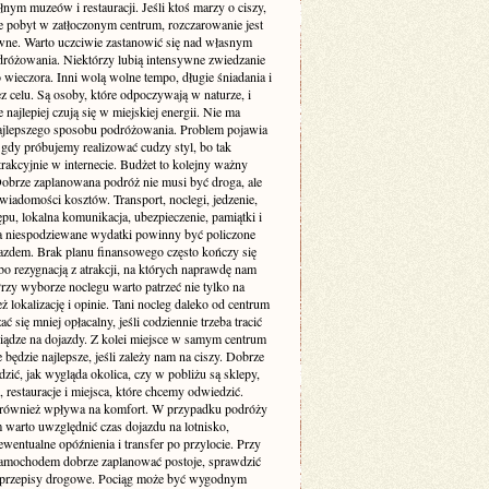
łnym muzeów i restauracji. Jeśli ktoś marzy o ciszy,
je pobyt w zatłoczonym centrum, rozczarowanie jest
wne. Warto uczciwie zastanowić się nad własnym
dróżowania. Niektórzy lubią intensywne zwiedzanie
 wieczora. Inni wolą wolne tempo, długie śniadania i
z celu. Są osoby, które odpoczywają w naturze, i
re najlepiej czują się w miejskiej energii. Nie ma
ajlepszego sposobu podróżowania. Problem pojawia
 gdy próbujemy realizować cudzy styl, bo tak
rakcyjnie w internecie. Budżet to kolejny ważny
Dobrze zaplanowana podróż nie musi być droga, ale
iadomości kosztów. Transport, noclegi, jedzenie,
ępu, lokalna komunikacja, ubezpieczenie, pamiątki i
a niespodziewane wydatki powinny być policzone
azdem. Brak planu finansowego często kończy się
bo rezygnacją z atrakcji, na których naprawdę nam
Przy wyborze noclegu warto patrzeć nie tylko na
też lokalizację i opinie. Tani nocleg daleko od centrum
ć się mniej opłacalny, jeśli codziennie trzeba tracić
niądze na dojazdy. Z kolei miejsce w samym centrum
 będzie najlepsze, jeśli zależy nam na ciszy. Dobrze
dzić, jak wygląda okolica, czy w pobliżu są sklepy,
, restauracje i miejsca, które chcemy odwiedzić.
 również wpływa na komfort. W przypadku podróży
 warto uwzględnić czas dojazdu na lotnisko,
wentualne opóźnienia i transfer po przylocie. Przy
amochodem dobrze zaplanować postoje, sprawdzić
i przepisy drogowe. Pociąg może być wygodnym