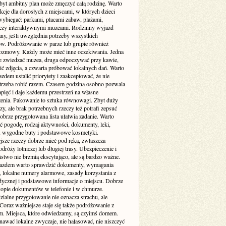
byt ambitny plan może zmęczyć całą rodzinę. Warto
akcje dla dorosłych z miejscami, w których dzieci
wybiegać: parkami, placami zabaw, plażami,
czy interaktywnymi muzeami. Rodzinny wyjazd
ny, jeśli uwzględnia potrzeby wszystkich
ów. Podróżowanie w parze lub grupie również
zmowy. Każdy może mieć inne oczekiwania. Jedna
e zwiedzać muzea, druga odpoczywać przy kawie,
bić zdjęcia, a czwarta próbować lokalnych dań. Warto
zdem ustalić priorytety i zaakceptować, że nie
trzeba robić razem. Czasem godzina osobno pozwala
pięć i daje każdemu przestrzeń na własne
enia. Pakowanie to sztuka równowagi. Zbyt duży
y, ale brak potrzebnych rzeczy też potrafi zepsuć
obrze przygotowana lista ułatwia zadanie. Warto
ć pogodę, rodzaj aktywności, dokumenty, leki,
, wygodne buty i podstawowe kosmetyki.
jsze rzeczy dobrze mieć pod ręką, zwłaszcza
dróży lotniczej lub długiej trasy. Ubezpieczenie i
stwo nie brzmią ekscytująco, ale są bardzo ważne.
azdem warto sprawdzić dokumenty, wymagania
 lokalne numery alarmowe, zasady korzystania z
dycznej i podstawowe informacje o miejscu. Dobrze
 kopie dokumentów w telefonie i w chmurze.
ialne przygotowanie nie oznacza strachu, ale
Coraz ważniejsze staje się także podróżowanie z
m. Miejsca, które odwiedzamy, są czyimś domem.
nawać lokalne zwyczaje, nie hałasować, nie niszczyć