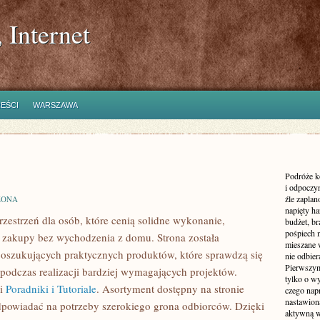
 Internet
REŚCI
WARSZAWA
Podróże k
i odpoczyn
źle zaplan
ZONA
napięty h
przestrzeń dla osób, które cenią solidne wykonanie,
budżet, br
pośpiech 
 zakupy bez wychodzenia z domu. Strona została
mieszane 
oszukujących praktycznych produktów, które sprawdzą się
nie odbier
Pierwszym
podczas realizacji bardziej wymagających projektów.
tylko o wy
 i
Poradniki i Tutoriale
. Asortyment dostępny na stronie
czego nap
nastawioną
dpowiadać na potrzeby szerokiego grona odbiorców. Dzięki
aktywną w