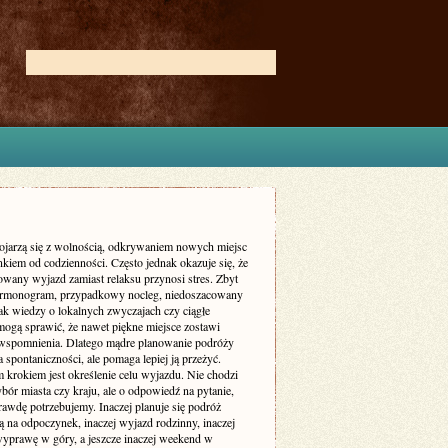
ojarzą się z wolnością, odkrywaniem nowych miejsc
kiem od codzienności. Często jednak okazuje się, że
owany wyjazd zamiast relaksu przynosi stres. Zbyt
armonogram, przypadkowy nocleg, niedoszacowany
ak wiedzy o lokalnych zwyczajach czy ciągłe
mogą sprawić, że nawet piękne miejsce zostawi
wspomnienia. Dlatego mądre planowanie podróży
a spontaniczności, ale pomaga lepiej ją przeżyć.
 krokiem jest określenie celu wyjazdu. Nie chodzi
bór miasta czy kraju, ale o odpowiedź na pytanie,
rawdę potrzebujemy. Inaczej planuje się podróż
 na odpoczynek, inaczej wyjazd rodzinny, inaczej
yprawę w góry, a jeszcze inaczej weekend w