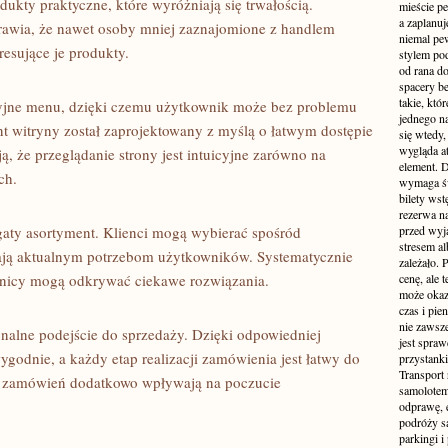
ukty praktyczne, które wyróżniają się trwałością.
mieście pe
a zaplanu
sprawia, że nawet osoby mniej zaznajomione z handlem
niemal pe
esujące je produkty.
stylem po
od rana do
spacery be
takie, któ
icyjne menu, dzięki czemu użytkownik może bez problemu
jednego n
t witryny został zaprojektowany z myślą o łatwym dostępie
się wtedy,
wygląda at
ą, że przeglądanie strony jest intuicyjne zarówno na
element. 
ch.
wymaga św
bilety wst
rezerwa n
ogaty asortyment. Klienci mogą wybierać spośród
przed wyj
stresem al
ają aktualnym potrzebom użytkowników. Systematycznie
zależało. 
wnicy mogą odkrywać ciekawe rozwiązania.
cenę, ale 
może okaza
czas i pie
nie zawsze
onalne podejście do sprzedaży. Dzięki odpowiedniej
jest spraw
godnie, a każdy etap realizacji zamówienia jest łatwy do
przystanki
Transport
a zamówień dodatkowo wpływają na poczucie
samolotem
odprawę, e
podróży s
parkingi 