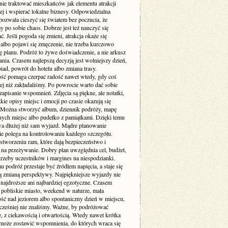
nie traktować mieszkańców jak elementu atrakcji
ej i wspierać lokalne biznesy. Odpowiedzialna
pozwala cieszyć się światem bez poczucia, że
 po sobie chaos. Dobrze jest też nauczyć się
. Jeśli pogoda się zmieni, atrakcja okaże się
albo pojawi się zmęczenie, nie trzeba kurczowo
ę planu. Podróż to żywe doświadczenie, a nie arkusz
ia. Czasem najlepszą decyzją jest wolniejszy dzień,
iad, powrót do hotelu albo zmiana trasy.
ość pomaga czerpać radość nawet wtedy, gdy coś
zej niż zakładaliśmy. Po powrocie warto dać sobie
zapisanie wspomnień. Zdjęcia są piękne, ale notatki,
ótkie opisy miejsc i emocji po czasie okazują się
 Można stworzyć album, dziennik podróży, mapę
ych miejsc albo pudełko z pamiątkami. Dzięki temu
wa dłużej niż sam wyjazd. Mądre planowanie
ie polega na kontrolowaniu każdego szczegółu.
stworzeniu ram, które dają bezpieczeństwo i
 na przeżywanie. Dobry plan uwzględnia cel, budżet,
trzeby uczestników i margines na niespodzianki.
u podróż przestaje być źródłem napięcia, a staje się
 zmianą perspektywy. Najpiękniejsze wyjazdy nie
najdroższe ani najbardziej egzotyczne. Czasem
 pobliskie miasto, weekend w naturze, mała
ść nad jeziorem albo spontaniczny dzień w miejscu,
cześniej nie znaliśmy. Ważne, by podróżować
, z ciekawością i otwartością. Wtedy nawet krótka
oże zostawić wspomnienia, do których wraca się