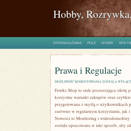
Hobby, Rozrywka,
STRONA GŁÓWNA
POLE
RYSIEK
SPIS T
Prawa i Regulacje
PRAWA
MOŻLIWOŚĆ KOMENTOWANIA
ZOSTAŁA WYŁĄC
I
Feniks Shop to stale poszerzająca ofertę 
REGULACJE
korzystne warunki zakupów oraz szybkie
przygotowana z myślą o użytkownikach p
zarówno w regularnym korzystaniu, jak i 
Nowości to Monitoring i wideodomofony
została opracowana w taki sposób, aby o