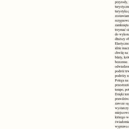
przyrody, 
turystyczn
turystyka 
zostawiamy
rezygnować
zamknięta 
trzymać si
do wykonan
dłuższy ob
Elastyczn
idzie inac
chwilę na 
bilety, kr
bezcenne.
odwiedzon
podróż tr
podróży n
Polega na 
przestrzeń
tempo, po
Dzięki tem
prawdziwą
zawsze są 
wystarczy
miejscowo
którego w
świadomie
wyprawa m