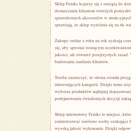
Sklep Feniks kojarzy się z energią do dzi
dostarczaniu klientom świeżych pomysłów
sprawdzonych akcesoriów w atrakcyjnych
sprawiają, że sklep wyróżnia się na tle wi
Zakupy online z roku na rok zyskują cora
się, aby sprostać rosnącym oczekiwaniom
jakości, ale również przejrzystych zasad
budowania zaufania klientów.
Trzeba zaznaczyć, że strona została prz
interesujących kategorii. Dzięki temu uż
wyborze produktów najlepiej dopasowany
podejmowaniu świadomych decyzji zaku
Sklep internetowy Feniks to miejsce, któr
zainteresować zarówno osoby szukające 
wysoką jakość wykonania. Dzięki odpowie