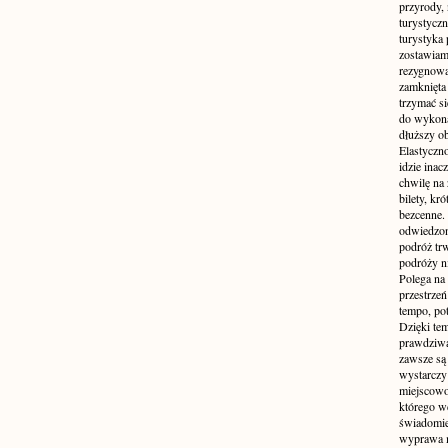
przyrody, 
turystyczn
turystyka 
zostawiamy
rezygnować
zamknięta 
trzymać si
do wykonan
dłuższy ob
Elastyczn
idzie inac
chwilę na 
bilety, kr
bezcenne.
odwiedzon
podróż tr
podróży n
Polega na 
przestrzeń
tempo, po
Dzięki tem
prawdziwą
zawsze są 
wystarczy
miejscowo
którego w
świadomie
wyprawa m