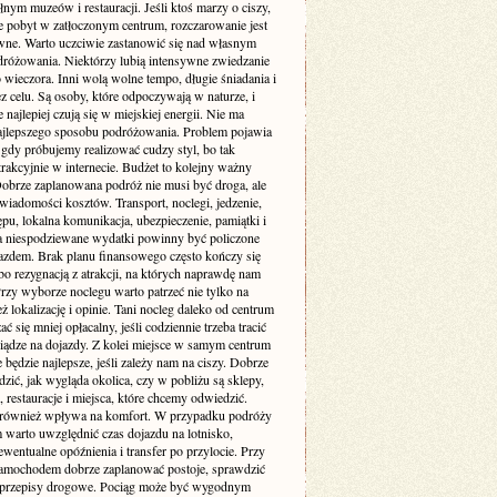
łnym muzeów i restauracji. Jeśli ktoś marzy o ciszy,
je pobyt w zatłoczonym centrum, rozczarowanie jest
wne. Warto uczciwie zastanowić się nad własnym
dróżowania. Niektórzy lubią intensywne zwiedzanie
 wieczora. Inni wolą wolne tempo, długie śniadania i
z celu. Są osoby, które odpoczywają w naturze, i
re najlepiej czują się w miejskiej energii. Nie ma
ajlepszego sposobu podróżowania. Problem pojawia
 gdy próbujemy realizować cudzy styl, bo tak
rakcyjnie w internecie. Budżet to kolejny ważny
Dobrze zaplanowana podróż nie musi być droga, ale
iadomości kosztów. Transport, noclegi, jedzenie,
ępu, lokalna komunikacja, ubezpieczenie, pamiątki i
a niespodziewane wydatki powinny być policzone
azdem. Brak planu finansowego często kończy się
bo rezygnacją z atrakcji, na których naprawdę nam
Przy wyborze noclegu warto patrzeć nie tylko na
też lokalizację i opinie. Tani nocleg daleko od centrum
ć się mniej opłacalny, jeśli codziennie trzeba tracić
niądze na dojazdy. Z kolei miejsce w samym centrum
 będzie najlepsze, jeśli zależy nam na ciszy. Dobrze
dzić, jak wygląda okolica, czy w pobliżu są sklepy,
, restauracje i miejsca, które chcemy odwiedzić.
 również wpływa na komfort. W przypadku podróży
 warto uwzględnić czas dojazdu na lotnisko,
wentualne opóźnienia i transfer po przylocie. Przy
amochodem dobrze zaplanować postoje, sprawdzić
i przepisy drogowe. Pociąg może być wygodnym