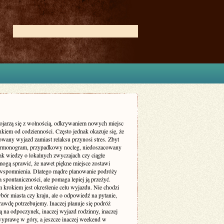
ojarzą się z wolnością, odkrywaniem nowych miejsc
kiem od codzienności. Często jednak okazuje się, że
owany wyjazd zamiast relaksu przynosi stres. Zbyt
armonogram, przypadkowy nocleg, niedoszacowany
ak wiedzy o lokalnych zwyczajach czy ciągłe
mogą sprawić, że nawet piękne miejsce zostawi
wspomnienia. Dlatego mądre planowanie podróży
a spontaniczności, ale pomaga lepiej ją przeżyć.
 krokiem jest określenie celu wyjazdu. Nie chodzi
bór miasta czy kraju, ale o odpowiedź na pytanie,
rawdę potrzebujemy. Inaczej planuje się podróż
 na odpoczynek, inaczej wyjazd rodzinny, inaczej
yprawę w góry, a jeszcze inaczej weekend w