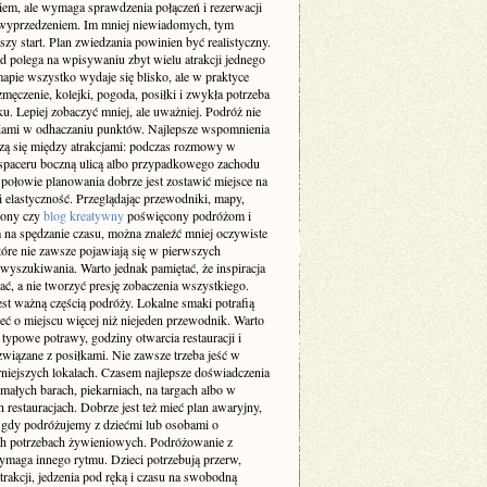
iem, ale wymaga sprawdzenia połączeń i rezerwacji
 wyprzedzeniem. Im mniej niewiadomych, tym
szy start. Plan zwiedzania powinien być realistyczny.
d polega na wpisywaniu zbyt wielu atrakcji jednego
apie wszystko wydaje się blisko, ale w praktyce
męczenie, kolejki, pogoda, posiłki i zwykła potrzeba
. Lepiej zobaczyć mniej, ale uważniej. Podróż nie
dami w odhaczaniu punktów. Najlepsze wspomnienia
dzą się między atrakcjami: podczas rozmowy w
 spaceru boczną ulicą albo przypadkowego zachodu
 połowie planowania dobrze jest zostawić miejsce na
 i elastyczność. Przeglądając przewodniki, mapy,
trony czy
blog kreatywny
poświęcony podróżom i
na spędzanie czasu, można znaleźć mniej oczywiste
tóre nie zawsze pojawiają się w pierwszych
wyszukiwania. Warto jednak pamiętać, że inspiracja
ć, a nie tworzyć presję zobaczenia wszystkiego.
est ważną częścią podróży. Lokalne smaki potrafią
eć o miejscu więcej niż niejeden przewodnik. Warto
typowe potrawy, godziny otwarcia restauracji i
związane z posiłkami. Nie zawsze trzeba jeść w
rniejszych lokalach. Czasem najlepsze doświadczenia
małych barach, piekarniach, na targach albo w
 restauracjach. Dobrze jest też mieć plan awaryjny,
 gdy podróżujemy z dziećmi lub osobami o
ch potrzebach żywieniowych. Podróżowanie z
ymaga innego rytmu. Dzieci potrzebują przerw,
trakcji, jedzenia pod ręką i czasu na swobodną