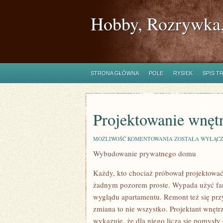
Hobby, Rozrywka,
STRONA GŁÓWNA
POLE
RYSIEK
SPIS T
Projektowanie wnęt
PROJEKTOWANIE
MOŻLIWOŚĆ KOMENTOWANIA
ZOSTAŁA WYŁĄC
WNĘTRZA
Wybudowanie prywatnego domu
MIESZKANIA
Każdy, kto chociaż próbował projektować 
żadnym pozorem proste. Wypada użyć fan
wyglądu apartamentu. Remont też się p
zmiana to nie wszystko. Projektant wnęt
wykazuje, że dla niego liczą się pomysły