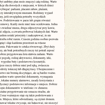
byt ambitny plan może zmęczyć całą rodzinę. Warto
akcje dla dorosłych z miejscami, w których dzieci
wybiegać: parkami, placami zabaw, plażami,
czy interaktywnymi muzeami. Rodzinny wyjazd
ny, jeśli uwzględnia potrzeby wszystkich
ów. Podróżowanie w parze lub grupie również
zmowy. Każdy może mieć inne oczekiwania. Jedna
e zwiedzać muzea, druga odpoczywać przy kawie,
bić zdjęcia, a czwarta próbować lokalnych dań. Warto
zdem ustalić priorytety i zaakceptować, że nie
trzeba robić razem. Czasem godzina osobno pozwala
pięć i daje każdemu przestrzeń na własne
enia. Pakowanie to sztuka równowagi. Zbyt duży
y, ale brak potrzebnych rzeczy też potrafi zepsuć
obrze przygotowana lista ułatwia zadanie. Warto
ć pogodę, rodzaj aktywności, dokumenty, leki,
, wygodne buty i podstawowe kosmetyki.
jsze rzeczy dobrze mieć pod ręką, zwłaszcza
dróży lotniczej lub długiej trasy. Ubezpieczenie i
stwo nie brzmią ekscytująco, ale są bardzo ważne.
azdem warto sprawdzić dokumenty, wymagania
 lokalne numery alarmowe, zasady korzystania z
dycznej i podstawowe informacje o miejscu. Dobrze
 kopie dokumentów w telefonie i w chmurze.
ialne przygotowanie nie oznacza strachu, ale
Coraz ważniejsze staje się także podróżowanie z
m. Miejsca, które odwiedzamy, są czyimś domem.
nawać lokalne zwyczaje, nie hałasować, nie niszczyć