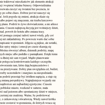
nie traktować mieszkańców jak elementu atrakcji
ej i wspierać lokalne biznesy. Odpowiedzialna
pozwala cieszyć się światem bez poczucia, że
 po sobie chaos. Dobrze jest też nauczyć się
. Jeśli pogoda się zmieni, atrakcja okaże się
albo pojawi się zmęczenie, nie trzeba kurczowo
ę planu. Podróż to żywe doświadczenie, a nie arkusz
ia. Czasem najlepszą decyzją jest wolniejszy dzień,
iad, powrót do hotelu albo zmiana trasy.
ość pomaga czerpać radość nawet wtedy, gdy coś
zej niż zakładaliśmy. Po powrocie warto dać sobie
zapisanie wspomnień. Zdjęcia są piękne, ale notatki,
ótkie opisy miejsc i emocji po czasie okazują się
 Można stworzyć album, dziennik podróży, mapę
ych miejsc albo pudełko z pamiątkami. Dzięki temu
wa dłużej niż sam wyjazd. Mądre planowanie
ie polega na kontrolowaniu każdego szczegółu.
stworzeniu ram, które dają bezpieczeństwo i
 na przeżywanie. Dobry plan uwzględnia cel, budżet,
trzeby uczestników i margines na niespodzianki.
u podróż przestaje być źródłem napięcia, a staje się
 zmianą perspektywy. Najpiękniejsze wyjazdy nie
najdroższe ani najbardziej egzotyczne. Czasem
 pobliskie miasto, weekend w naturze, mała
ść nad jeziorem albo spontaniczny dzień w miejscu,
cześniej nie znaliśmy. Ważne, by podróżować
, z ciekawością i otwartością. Wtedy nawet krótka
oże zostawić wspomnienia, do których wraca się