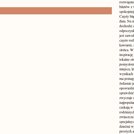
rozwiązan
biletów z
spokojniej
Częsty błą
dnia. Na m
dochodzi z
odpoczynku
jest zawo
często ro
kawiarni,
słońca. W
inspirację
lokalne s
pomysłom 
miejsca, k
wynikach 
ma pomaga
Jedzenie j
opowiedzi
sprawdzić 
zwyczaje 
najpopula
czekają w 
rodzinnych
zwłaszcza
specjalny
dziećmi w
prostych a