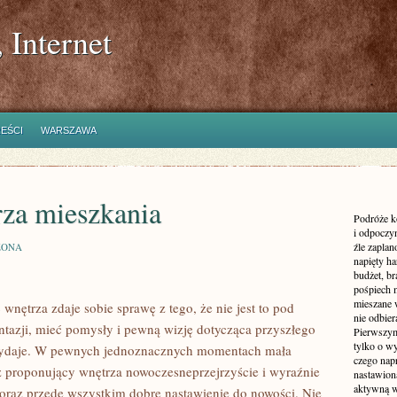
 Internet
REŚCI
WARSZAWA
rza mieszkania
Podróże k
i odpoczyn
źle zaplan
ZONA
napięty h
budżet, br
pośpiech 
mieszane 
wnętrza zdaje sobie sprawę z tego, że nie jest to pod
nie odbier
tazji, mieć pomysły i pewną wizję dotycząca przyszłego
Pierwszym
tylko o wy
rzydaje. W pewnych jednoznacznych momentach mała
czego nap
rz proponujący wnętrza nowoczesneprzejrzyście i wyraźnie
nastawioną
aktywną w
 oraz przede wszystkim dobre nastawienie do nowości. Nie