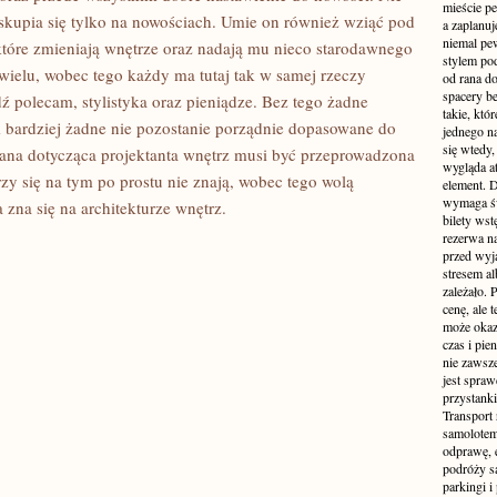
mieście pe
 skupia się tylko na nowościach. Umie on również wziąć pod
a zaplanu
niemal pe
 które zmieniają wnętrze oraz nadają mu nieco starodawnego
stylem po
 wielu, wobec tego każdy ma tutaj tak w samej rzeczy
od rana do
spacery be
dź polecam, stylistyka oraz pieniądze. Bez tego żadne
takie, któ
m bardziej żadne nie pozostanie porządnie dopasowane do
jednego n
się wtedy,
ana dotycząca projektanta wnętrz musi być przeprowadzona
wygląda at
y się na tym po prostu nie znają, wobec tego wolą
element. 
wymaga św
 zna się na architekturze wnętrz.
bilety wst
rezerwa n
przed wyj
stresem al
zależało. 
cenę, ale 
może okaza
czas i pie
nie zawsze
jest spraw
przystanki
Transport
samolotem
odprawę, e
podróży s
parkingi 