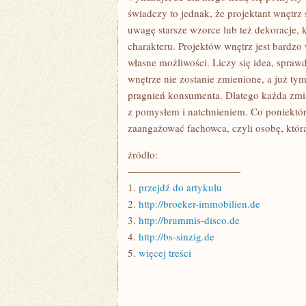
świadczy to jednak, że projektant wnętrz
uwagę starsze wzorce lub też dekoracje,
charakteru. Projektów wnętrz jest bardzo
własne możliwości. Liczy się idea, spraw
wnętrze nie zostanie zmienione, a już ty
pragnień konsumenta. Dlatego każda zmi
z pomysłem i natchnieniem. Co poniektórz
zaangażować fachowca, czyli osobę, która
źródło:
———————————
1.
przejdź do artykułu
2.
http://broeker-immobilien.de
3.
http://brummis-disco.de
4.
http://bs-sinzig.de
5.
więcej treści