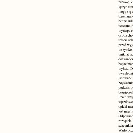
zabawę. Z
łączyć atr
mogą się 
basenami 
będzie uda
uczestnik
wymaga ro
osoba chc
trzecia ro
przed wyja
wszystko 
uniknąć na
doświadcz
bagaż męcz
wyjazd. D
uwzględni
ładowarki
Najważnie
podczas po
bezpieczeń
Przed wyj
wjazdowe,
opieki me
jest mieć
Odpowiedz
rozsądek. 
szacunkie
Warto poz