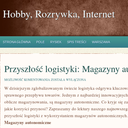
Hobby, Rozrywka, Internet
STRONA GŁÓWNA
POLE
RYSIEK
SPIS TREŚCI
WARSZAWA
Przyszłość logistyki: Magazyny 
PRZYSZŁOŚĆ
MOŻLIWOŚĆ KOMENTOWANIA
ZOSTAŁA WYŁĄCZONA
LOGISTYKI:
W dzisiejszym zglobalizowanym świecie logistyka odgrywa kluczow
MAGAZYNY
AUTONOMICZNE
sprawnego przepływu towarów. Jednym z najbardziej innowacyjnych 
oblicze magazynowania, są magazyny​ autonomiczne.‌ Co‍ kryje się za ⁣
jakie korzyści przynosi? Zapraszamy‍ do‌ lektury naszego​ najnowszeg
przyszłość logistyki z wykorzystaniem magazynów autonomicznych.
Magazyny autonomiczne