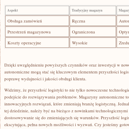
Aspekt
Tradycyjny magazyn
Magaz
Obsługa zamówień
Ręczna
Auto
Przestrzeń magazynowa
Ograniczona
Opty
Koszty operacyjne
Wysokie
Zred
Dzięki ⁢uwzględnieniu powyższych czynników oraz⁣ inwestycji w⁤ no
autonomiczne mogą stać się kluczowym elementem ⁤przyszłości logist
⁣poprawę wydajności i jakości obsługi klienta.
Widzimy, że przyszłość logistyki to nie tylko nowoczesne technologi
podejście do⁢ rozwiązywania problemów. Magazyny ​autonomiczne to ⁣t
innowacyjnych rozwiązań, które zmieniają‌ branżę logistyczną. Jedn
tej dziedzinie, należy być na bieżąco ⁢z nowinkami technologicznymi
dostosowywanie się do‍ zmieniających się warunków.⁤ Przyszłość logist
ekscytująca, ⁤pełna nowych możliwości i‌ wyzwań. Czy jesteśmy gotow