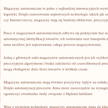
Magazyny autonomiczne to jedno ⁢z najbardziej innowacyjnych rozwią
logistyki. Dzięki zastosowaniu⁣ najnowszych technologii, takich jak sz
czy Internet rzeczy,⁢ magazyny stają się bardziej efektywne, precyzyj
Praca w magazynach autonomicznych odbywa się praktycznie bez ud
automatycznej identyfikacji towarów, ich ‌sortowania oraz ⁢transportu
temu możliwe ‍jest usprawnienie‍ całego procesu magazynowania.
Jedną z głównych zalet magazynów‌ autonomicznych jest ich‌ szybkoś
precyzyjnym algorytmom i braku ‍zależności od czasochłonnych p
mogą obsługiwać duże ilości ​towarów w krótkim czasie.
Magazyny autonomiczne mają również pozytywny wpływ na redukcję
Dzięki automatyzacji procesów, firma może ​zaoszczędzić na​ wynag
ograniczyć ewentualne straty ⁢związane z‍ błędami ludzkimi.
Wraz z‌ rozwojem technologii, magazyny autonomiczne staną się klu