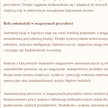
przyszłości. Dzięki ciągłemu‍ doskonaleniu się i ⁤adaptacji do nowyc
większą rolę w​ efektywnym zarządzaniu łańcuchem‌ dostaw.
Rola⁢ automatyki w ⁢magazynach przyszłości
Automatyzacja w⁤ logistyce ⁢staje się⁢ coraz bardziej popularna, a‍ ma
nieuchronną przyszłością branży. Dzięki ‌wykorzystaniu nowoczesnych
robotyka, sztuczna inteligencja i Internet rzeczy, magazyny mogą być
‍i ⁣wydajne niż kiedykolwiek wcześniej.
Jednym z kluczowych elementów magazynów⁤ autonomicznych są rob
samodzielnie poruszać ⁣się po magazynie, transportować produkty ora
Dzięki temu ⁢można ‌zwiększyć szybkość i precyzję‌ realizacji zamów
operacyjne⁤ oraz⁣ zminimalizować ryzyko błędów ludzkich.
Automatyzacja procesów w magazynach przyszłości może‍ również⁢ p
bezpieczeństwa pracy poprzez eliminację niebezpiecznych zadań dla 
podnoszenie ciężkich przedmiotów. Dodatkowo, ⁣systemy ⁤automatyz