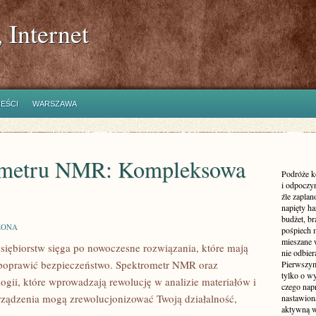
 Internet
REŚCI
WARSZAWA
ometru NMR: Kompleksowa
Podróże k
i odpoczyn
źle zaplan
napięty h
budżet, br
ZONA
pośpiech 
mieszane 
siębiorstw sięga po nowoczesne rozwiązania, które mają
nie odbier
ż poprawić bezpieczeństwo. Spektrometr NMR oraz
Pierwszym
tylko o wy
gii, które wprowadzają rewolucję w analizie materiałów i
czego nap
e urządzenia mogą zrewolucjonizować Twoją działalność,
nastawioną
aktywną w