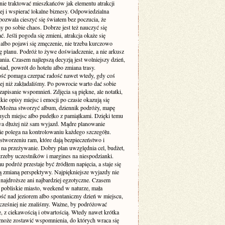
nie traktować mieszkańców jak elementu atrakcji
ej i wspierać lokalne biznesy. Odpowiedzialna
pozwala cieszyć się światem bez poczucia, że
 po sobie chaos. Dobrze jest też nauczyć się
. Jeśli pogoda się zmieni, atrakcja okaże się
albo pojawi się zmęczenie, nie trzeba kurczowo
ę planu. Podróż to żywe doświadczenie, a nie arkusz
ia. Czasem najlepszą decyzją jest wolniejszy dzień,
iad, powrót do hotelu albo zmiana trasy.
ość pomaga czerpać radość nawet wtedy, gdy coś
zej niż zakładaliśmy. Po powrocie warto dać sobie
zapisanie wspomnień. Zdjęcia są piękne, ale notatki,
ótkie opisy miejsc i emocji po czasie okazują się
 Można stworzyć album, dziennik podróży, mapę
ych miejsc albo pudełko z pamiątkami. Dzięki temu
wa dłużej niż sam wyjazd. Mądre planowanie
ie polega na kontrolowaniu każdego szczegółu.
stworzeniu ram, które dają bezpieczeństwo i
 na przeżywanie. Dobry plan uwzględnia cel, budżet,
trzeby uczestników i margines na niespodzianki.
u podróż przestaje być źródłem napięcia, a staje się
 zmianą perspektywy. Najpiękniejsze wyjazdy nie
najdroższe ani najbardziej egzotyczne. Czasem
 pobliskie miasto, weekend w naturze, mała
ść nad jeziorem albo spontaniczny dzień w miejscu,
cześniej nie znaliśmy. Ważne, by podróżować
, z ciekawością i otwartością. Wtedy nawet krótka
oże zostawić wspomnienia, do których wraca się