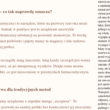
mieście pe
a zaplanu
niemal pe
 co tak naprawdę oznacza?
stylem po
od rana do
spacery be
etyczny) to narzędzie, które na pierwszy rzut oka może
takie, któ
. Jednak w praktyce jest to urządzenie niezwykle
jednego n
się wtedy,
y chemicznej substancji na poziomie atomowym. To trochę
wygląda at
iast próbówki i pipety mamy tu magnesy i fale radiowe,
element. 
wymaga św
ej próbce.
bilety wst
rezerwa n
przed wyj
szczegóły mają znaczenie, tutaj każdy szczegół jest ważny
stresem al
zależało. 
ości, aż po interpretację wyników. Dzięki temu można
cenę, ale 
óbki, co jest nieocenione w przemysłach farmaceutycznym,
może okaza
czas i pie
nie zawsze
jest spraw
wa dla tradycyjnych metod
przystanki
Transport
samolotem
odprawę, e
my urządzenie z zupełnie innego „receptora”. To
podróży s
i pozwala na analizę próbki bez konieczności jej niszczenia.
parkingi 