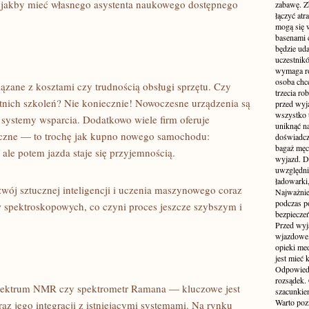
 jakby mieć własnego asystenta naukowego dostępnego
zabawę. Z
łączyć atr
mogą się 
basenami 
będzie uda
uczestnik
wymaga ro
osoba chc
ązane z kosztami czy trudnością obsługi sprzętu. Czy
trzecia ro
nich szkoleń? Nie koniecznie! Nowoczesne urządzenia są
przed wyja
wszystko 
 systemy wsparcia. Dodatkowo wiele firm oferuje
uniknąć na
iczne — to trochę jak kupno nowego samochodu:
doświadcz
bagaż męcz
e potem jazda staje się przyjemnością.
wyjazd. D
uwzględni
ładowarki
wój sztucznej inteligencji i uczenia maszynowego coraz
Najważnie
podczas po
 spektroskopowych, co czyni proces jeszcze szybszym i
bezpieczeń
Przed wyj
wjazdowe,
opieki me
jest mieć
Odpowiedz
rozsądek. 
 spektrum NMR czy spektrometr Ramana — kluczowe jest
szacunkie
Warto poz
z jego integracji z istniejącymi systemami. Na rynku