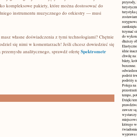
przyrody, 
jako kompleksowe pakiety, które można dostosować do
turystyczn
turystyka 
dniego instrumentu muzycznego do orkiestry — musi
zostawiamy
rezygnować
zamknięta 
trzymać si
 masz własne doświadczenia z tymi technologiami? Chętnie
do wykonan
dłuższy ob
dziel się nimi w komentarzach! Jeśli chcesz dowiedzieć się
Elastyczn
Spektrometr
 przemysłu analitycznego, sprawdź ofertę
idzie inac
chwilę na 
bilety, kr
bezcenne.
odwiedzon
podróż tr
podróży n
Polega na 
przestrzeń
tempo, po
Dzięki tem
prawdziwą
zawsze są 
wystarczy
miejscowo
którego w
świadomie
wyprawa m