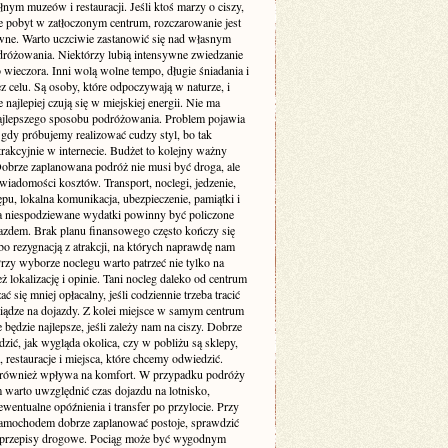
łnym muzeów i restauracji. Jeśli ktoś marzy o ciszy,
je pobyt w zatłoczonym centrum, rozczarowanie jest
wne. Warto uczciwie zastanowić się nad własnym
dróżowania. Niektórzy lubią intensywne zwiedzanie
 wieczora. Inni wolą wolne tempo, długie śniadania i
z celu. Są osoby, które odpoczywają w naturze, i
re najlepiej czują się w miejskiej energii. Nie ma
ajlepszego sposobu podróżowania. Problem pojawia
 gdy próbujemy realizować cudzy styl, bo tak
rakcyjnie w internecie. Budżet to kolejny ważny
Dobrze zaplanowana podróż nie musi być droga, ale
iadomości kosztów. Transport, noclegi, jedzenie,
ępu, lokalna komunikacja, ubezpieczenie, pamiątki i
a niespodziewane wydatki powinny być policzone
azdem. Brak planu finansowego często kończy się
bo rezygnacją z atrakcji, na których naprawdę nam
Przy wyborze noclegu warto patrzeć nie tylko na
też lokalizację i opinie. Tani nocleg daleko od centrum
ć się mniej opłacalny, jeśli codziennie trzeba tracić
niądze na dojazdy. Z kolei miejsce w samym centrum
 będzie najlepsze, jeśli zależy nam na ciszy. Dobrze
dzić, jak wygląda okolica, czy w pobliżu są sklepy,
, restauracje i miejsca, które chcemy odwiedzić.
 również wpływa na komfort. W przypadku podróży
 warto uwzględnić czas dojazdu na lotnisko,
wentualne opóźnienia i transfer po przylocie. Przy
amochodem dobrze zaplanować postoje, sprawdzić
i przepisy drogowe. Pociąg może być wygodnym