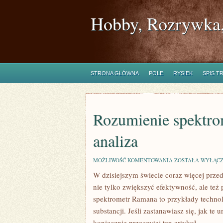
Hobby, Rozrywka,
STRONA GŁÓWNA
POLE
RYSIEK
SPIS T
Rozumienie spektr
analiza
ROZUMIENIE
MOŻLIWOŚĆ KOMENTOWANIA
ZOSTAŁA WYŁĄC
SPEKTROMETRU
W dzisiejszym świecie coraz więcej przed
NMR:
KOMPLEKSOWA
nie tylko zwiększyć efektywność, ale te
ANALIZA
spektrometr Ramana to przykłady technolo
substancji. Jeśli zastanawiasz się, jak t
koniecznie przeczytaj ten artykuł.