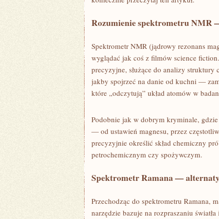
Rozumienie spektrometru NMR —
Spektrometr NMR (jądrowy rezonans magn
wyglądać jak coś z filmów science fiction
precyzyjne, służące do analizy struktur
jakby spojrzeć na danie od kuchni — zam
które „odczytują” układ atomów w badan
Podobnie jak w dobrym kryminale, gdzie 
— od ustawień magnesu, przez częstotliw
precyzyjnie określić skład chemiczny pr
petrochemicznym czy spożywczym.
Spektrometr Ramana — alternaty
Przechodząc do spektrometru Ramana, ma
narzędzie bazuje na rozpraszaniu światła 