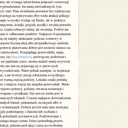
iem, ale wymaga sprawdzenia połączeń i rezerwacji
 wyprzedzeniem. Im mniej niewiadomych, tym
szy start. Plan zwiedzania powinien być realistyczny.
d polega na wpisywaniu zbyt wielu atrakcji jednego
apie wszystko wydaje się blisko, ale w praktyce
męczenie, kolejki, pogoda, posiłki i zwykła potrzeba
. Lepiej zobaczyć mniej, ale uważniej. Podróż nie
dami w odhaczaniu punktów. Najlepsze wspomnienia
dzą się między atrakcjami: podczas rozmowy w
 spaceru boczną ulicą albo przypadkowego zachodu
 połowie planowania dobrze jest zostawić miejsce na
 i elastyczność. Przeglądając przewodniki, mapy,
trony czy
blog kreatywny
poświęcony podróżom i
na spędzanie czasu, można znaleźć mniej oczywiste
tóre nie zawsze pojawiają się w pierwszych
wyszukiwania. Warto jednak pamiętać, że inspiracja
ć, a nie tworzyć presję zobaczenia wszystkiego.
est ważną częścią podróży. Lokalne smaki potrafią
eć o miejscu więcej niż niejeden przewodnik. Warto
typowe potrawy, godziny otwarcia restauracji i
związane z posiłkami. Nie zawsze trzeba jeść w
rniejszych lokalach. Czasem najlepsze doświadczenia
małych barach, piekarniach, na targach albo w
 restauracjach. Dobrze jest też mieć plan awaryjny,
 gdy podróżujemy z dziećmi lub osobami o
ch potrzebach żywieniowych. Podróżowanie z
ymaga innego rytmu. Dzieci potrzebują przerw,
trakcji, jedzenia pod ręką i czasu na swobodną