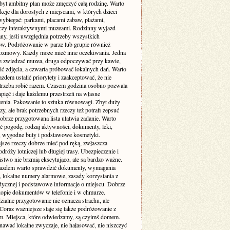
byt ambitny plan może zmęczyć całą rodzinę. Warto
akcje dla dorosłych z miejscami, w których dzieci
wybiegać: parkami, placami zabaw, plażami,
czy interaktywnymi muzeami. Rodzinny wyjazd
ny, jeśli uwzględnia potrzeby wszystkich
ów. Podróżowanie w parze lub grupie również
zmowy. Każdy może mieć inne oczekiwania. Jedna
e zwiedzać muzea, druga odpoczywać przy kawie,
bić zdjęcia, a czwarta próbować lokalnych dań. Warto
zdem ustalić priorytety i zaakceptować, że nie
trzeba robić razem. Czasem godzina osobno pozwala
pięć i daje każdemu przestrzeń na własne
enia. Pakowanie to sztuka równowagi. Zbyt duży
y, ale brak potrzebnych rzeczy też potrafi zepsuć
obrze przygotowana lista ułatwia zadanie. Warto
ć pogodę, rodzaj aktywności, dokumenty, leki,
, wygodne buty i podstawowe kosmetyki.
jsze rzeczy dobrze mieć pod ręką, zwłaszcza
dróży lotniczej lub długiej trasy. Ubezpieczenie i
stwo nie brzmią ekscytująco, ale są bardzo ważne.
azdem warto sprawdzić dokumenty, wymagania
 lokalne numery alarmowe, zasady korzystania z
dycznej i podstawowe informacje o miejscu. Dobrze
 kopie dokumentów w telefonie i w chmurze.
ialne przygotowanie nie oznacza strachu, ale
Coraz ważniejsze staje się także podróżowanie z
m. Miejsca, które odwiedzamy, są czyimś domem.
nawać lokalne zwyczaje, nie hałasować, nie niszczyć