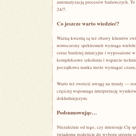
automatyzacją procesów badawczych. To
24/7.
Co jeszcze warto wiedzieć?
Ważną kwestią są też obawy klientów zwi
nowoczesny spektrometr wymaga wielolet
coraz bardziej intuicyjne i wyposażone w
kompleksowe szkolenia i wsparcie techn
początkowa nauka może wymagać czasu, al
Warto też zwrócić uwagę na trendy — roz
częściej wspomaga interpretację wyników
dokładniejszym.
Podsumowując…
Niezależnie od tego, czy interesuje Cię
świadome podejście do wyboru sprzętu ora