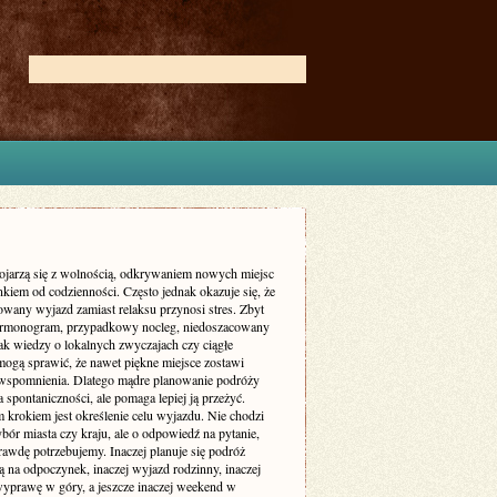
ojarzą się z wolnością, odkrywaniem nowych miejsc
kiem od codzienności. Często jednak okazuje się, że
owany wyjazd zamiast relaksu przynosi stres. Zbyt
armonogram, przypadkowy nocleg, niedoszacowany
ak wiedzy o lokalnych zwyczajach czy ciągłe
mogą sprawić, że nawet piękne miejsce zostawi
wspomnienia. Dlatego mądre planowanie podróży
a spontaniczności, ale pomaga lepiej ją przeżyć.
 krokiem jest określenie celu wyjazdu. Nie chodzi
bór miasta czy kraju, ale o odpowiedź na pytanie,
rawdę potrzebujemy. Inaczej planuje się podróż
 na odpoczynek, inaczej wyjazd rodzinny, inaczej
yprawę w góry, a jeszcze inaczej weekend w