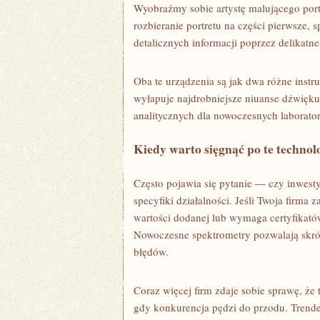
Wyobraźmy sobie artystę malującego por
rozbieranie portretu na części pierwsze,
detalicznych informacji poprzez delikatn
Oba te urządzenia są jak dwa różne inst
wyłapuje najdrobniejsze niuanse dźwięku
analitycznych dla nowoczesnych laborato
Kiedy warto sięgnąć po te technol
Często pojawia się pytanie — czy inwest
specyfiki działalności. Jeśli Twoja firma 
wartości dodanej lub wymaga certyfikat
Nowoczesne spektrometry pozwalają skróc
błędów.
Coraz więcej firm zdaje sobie sprawę, że
gdy konkurencja pędzi do przodu. Trendem