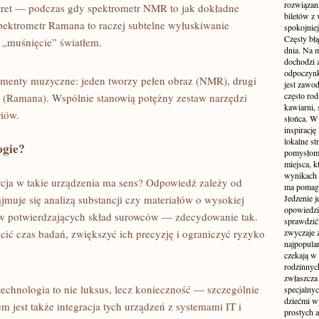
rozwiązan
tret — podczas gdy spektrometr NMR to jak dokładne
biletów z
 spektrometr Ramana to raczej subtelne wyłuskiwanie
spokojniej
Częsty błą
e „muśnięcie” światłem.
dnia. Na m
dochodzi z
odpoczynku
rumenty muzyczne: jeden tworzy pełen obraz (NMR), drugi
jest zawo
często ro
 (Ramana). Wspólnie stanowią potężny zestaw narzędzi
kawiarni,
riów.
słońca. W
inspirację
lokalne s
ogie?
pomysłom 
miejsca, k
wynikach 
ycja w takie urządzenia ma sens? Odpowiedź zależy od
ma pomaga
zajmuje się analizą substancji czy materiałów o wysokiej
Jedzenie j
opowiedzi
ów potwierdzających skład surowców — zdecydowanie tak.
sprawdzić 
ić czas badań, zwiększyć ich precyzję i ograniczyć ryzyko
zwyczaje 
najpopula
czekają w 
rodzinnych
zwłaszcza
 technologia to nie luksus, lecz konieczność — szczególnie
specjalny
dziećmi w
 jest także integracja tych urządzeń z systemami IT i
prostych a