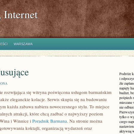
 Internet
REŚCI
WARSZAWA
usujące
Podróże k
i odpoczyn
źle zaplan
ZONA
napięty h
e rozwijająca się witryna poświęcona usługom barmańskim
budżet, br
pośpiech 
także eleganckie kolacje. Serwis skupia się na budowaniu
mieszane 
ym każda zabawa nabiera nowoczesnego stylu. To miejsce
nie odbier
Pierwszym
alnych atrakcji, które chcą zadbać o najwyższy poziom
tylko o wy
Wina i Winnice i
Poradnik Barmana
. Na stronie można
czego nap
nastawioną
ygotowywania koktajli, organizacją wydarzeń oraz
aktywną w