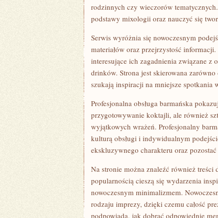
rodzinnych czy wieczorów tematycznych
podstawy mixologii oraz nauczyć się tw
Serwis wyróżnia się nowoczesnym podejś
materiałów oraz przejrzystość informacj
interesujące ich zagadnienia związane z
drinków. Strona jest skierowana zarówno 
szukają inspiracji na mniejsze spotkania 
Profesjonalna obsługa barmańska pokazuj
przygotowywanie koktajli, ale również s
wyjątkowych wrażeń. Profesjonalny barm
kulturą obsługi i indywidualnym podejśc
ekskluzywnego charakteru oraz pozostać
Na stronie można znaleźć również treści 
popularnością cieszą się wydarzenia insp
nowoczesnym minimalizmem. Nowoczesna
rodzaju imprezy, dzięki czemu całość prez
podpowiada, jak dobrać odpowiednie menu