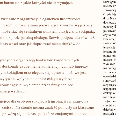
rozwiązan
m barem oraz jakie korzyści niesie wynajęcie
biletów z
spokojniej
Częsty błą
 związane z organizacją eleganckich uroczystości
dnia. Na m
dochodzi z
prezentuje rozwiązania pozwalające stworzyć wyjątkową
odpoczynku
r może stać się centralnym punktem przyjęcia, przyciągając
jest zawo
często ro
 oraz profesjonalną obsługą. Serwis podpowiada również,
kawiarni,
podczas wesel oraz jak dopasować menu drinków do
słońca. W
inspirację
lokalne s
pomysłom 
iązanych z organizacją bankietów korporacyjnych.
miejsca, k
wynikach 
 doskonałe uzupełnienie konferencji, gali lub imprezy
ma pomaga
nym koktajlom oraz eleganckiej oprawie możliwe jest
Jedzenie j
opowiedzi
pozytywnie wpłynie na odbiór całego wydarzenia.
sprawdzić 
coraz częściej wybierane przez firmy ceniące
zwyczaje 
najpopula
izacji wydarzeń.
czekają w 
rodzinnych
ejsce dla osób poszukujących inspiracji związanych z
zwłaszcza
specjalny
ciszu. Na stronie można znaleźć pomysły na klasyczne
dziećmi w
 sprawdzą się podczas spotkań ze znajomymi, imprez
prostych a