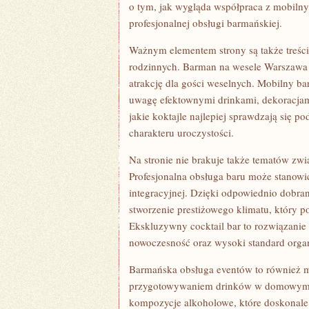
o tym, jak wygląda współpraca z mobilny
profesjonalnej obsługi barmańskiej.
Ważnym elementem strony są także treści
rodzinnych. Barman na wesele Warszawa 
atrakcję dla gości weselnych. Mobilny ba
uwagę efektownymi drinkami, dekoracjami
jakie koktajle najlepiej sprawdzają się 
charakteru uroczystości.
Na stronie nie brakuje także tematów zw
Profesjonalna obsługa baru może stanowić
integracyjnej. Dzięki odpowiednio dobra
stworzenie prestiżowego klimatu, który 
Ekskluzywny cocktail bar to rozwiązanie 
nowoczesność oraz wysoki standard organ
Barmańska obsługa eventów to również mi
przygotowywaniem drinków w domowym za
kompozycje alkoholowe, które doskonale