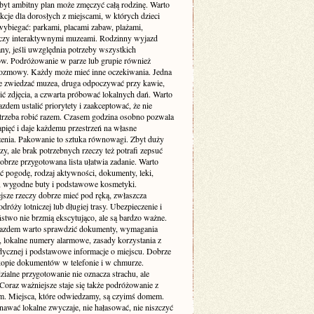
byt ambitny plan może zmęczyć całą rodzinę. Warto
akcje dla dorosłych z miejscami, w których dzieci
wybiegać: parkami, placami zabaw, plażami,
czy interaktywnymi muzeami. Rodzinny wyjazd
ny, jeśli uwzględnia potrzeby wszystkich
ów. Podróżowanie w parze lub grupie również
zmowy. Każdy może mieć inne oczekiwania. Jedna
e zwiedzać muzea, druga odpoczywać przy kawie,
bić zdjęcia, a czwarta próbować lokalnych dań. Warto
zdem ustalić priorytety i zaakceptować, że nie
trzeba robić razem. Czasem godzina osobno pozwala
pięć i daje każdemu przestrzeń na własne
enia. Pakowanie to sztuka równowagi. Zbyt duży
y, ale brak potrzebnych rzeczy też potrafi zepsuć
obrze przygotowana lista ułatwia zadanie. Warto
ć pogodę, rodzaj aktywności, dokumenty, leki,
, wygodne buty i podstawowe kosmetyki.
jsze rzeczy dobrze mieć pod ręką, zwłaszcza
dróży lotniczej lub długiej trasy. Ubezpieczenie i
stwo nie brzmią ekscytująco, ale są bardzo ważne.
azdem warto sprawdzić dokumenty, wymagania
 lokalne numery alarmowe, zasady korzystania z
dycznej i podstawowe informacje o miejscu. Dobrze
 kopie dokumentów w telefonie i w chmurze.
ialne przygotowanie nie oznacza strachu, ale
Coraz ważniejsze staje się także podróżowanie z
m. Miejsca, które odwiedzamy, są czyimś domem.
nawać lokalne zwyczaje, nie hałasować, nie niszczyć