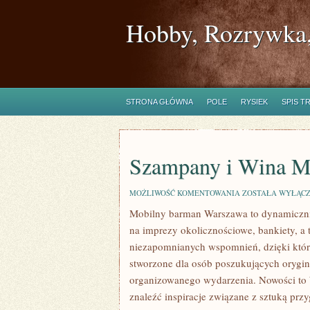
Hobby, Rozrywka,
STRONA GŁÓWNA
POLE
RYSIEK
SPIS T
Szampany i Wina M
SZAMPANY
MOŻLIWOŚĆ KOMENTOWANIA
ZOSTAŁA WYŁĄC
I
Mobilny barman Warszawa to dynamiczni
WINA
MUSUJĄCE
na imprezy okolicznościowe, bankiety, a 
niezapomnianych wspomnień, dzięki któr
stworzone dla osób poszukujących orygin
organizowanego wydarzenia. Nowości to 
znaleźć inspiracje związane z sztuką prz