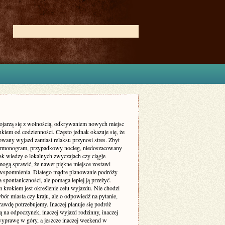
ojarzą się z wolnością, odkrywaniem nowych miejsc
kiem od codzienności. Często jednak okazuje się, że
owany wyjazd zamiast relaksu przynosi stres. Zbyt
armonogram, przypadkowy nocleg, niedoszacowany
ak wiedzy o lokalnych zwyczajach czy ciągłe
mogą sprawić, że nawet piękne miejsce zostawi
wspomnienia. Dlatego mądre planowanie podróży
a spontaniczności, ale pomaga lepiej ją przeżyć.
 krokiem jest określenie celu wyjazdu. Nie chodzi
bór miasta czy kraju, ale o odpowiedź na pytanie,
rawdę potrzebujemy. Inaczej planuje się podróż
 na odpoczynek, inaczej wyjazd rodzinny, inaczej
yprawę w góry, a jeszcze inaczej weekend w