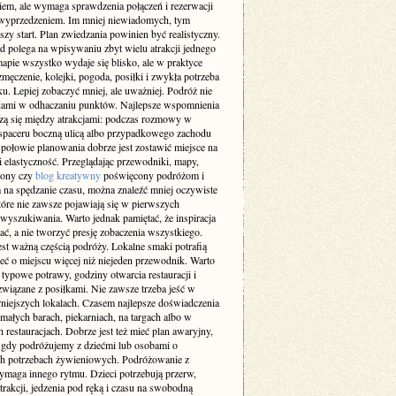
iem, ale wymaga sprawdzenia połączeń i rezerwacji
 wyprzedzeniem. Im mniej niewiadomych, tym
szy start. Plan zwiedzania powinien być realistyczny.
d polega na wpisywaniu zbyt wielu atrakcji jednego
apie wszystko wydaje się blisko, ale w praktyce
męczenie, kolejki, pogoda, posiłki i zwykła potrzeba
. Lepiej zobaczyć mniej, ale uważniej. Podróż nie
dami w odhaczaniu punktów. Najlepsze wspomnienia
dzą się między atrakcjami: podczas rozmowy w
 spaceru boczną ulicą albo przypadkowego zachodu
 połowie planowania dobrze jest zostawić miejsce na
 i elastyczność. Przeglądając przewodniki, mapy,
trony czy
blog kreatywny
poświęcony podróżom i
na spędzanie czasu, można znaleźć mniej oczywiste
tóre nie zawsze pojawiają się w pierwszych
wyszukiwania. Warto jednak pamiętać, że inspiracja
ć, a nie tworzyć presję zobaczenia wszystkiego.
est ważną częścią podróży. Lokalne smaki potrafią
eć o miejscu więcej niż niejeden przewodnik. Warto
typowe potrawy, godziny otwarcia restauracji i
związane z posiłkami. Nie zawsze trzeba jeść w
rniejszych lokalach. Czasem najlepsze doświadczenia
małych barach, piekarniach, na targach albo w
 restauracjach. Dobrze jest też mieć plan awaryjny,
 gdy podróżujemy z dziećmi lub osobami o
ch potrzebach żywieniowych. Podróżowanie z
ymaga innego rytmu. Dzieci potrzebują przerw,
trakcji, jedzenia pod ręką i czasu na swobodną