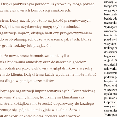
zabawę. Z
. Dzięki praktycznym poradom użytkownicy mogą poznać
łączyć atr
orzenia efektownych kompozycji smakowych.
mogą się 
basenami 
będzie uda
ciem. Duży nacisk położono na jakość prezentowanych
uczestnik
i. Dzięki temu użytkownicy mogą szybko odnaleźć
wymaga ro
osoba chc
 organizacją imprez, obsługą baru czy przygotowywaniem
trzecia ro
do osób planujących duże wydarzenia, jak i tych, którzy
przed wyja
wszystko 
w gronie rodziny lub przyjaciół.
uniknąć na
doświadcz
e, że nowoczesne barmaństwo to nie tylko
bagaż męcz
wyjazd. D
ztuka budowania atmosfery oraz dostarczania gościom
uwzględni
an potrafi połączyć efektowny wygląd drinków z wysoką
ładowarki
Najważnie
iem do klienta. Dzięki temu każde wydarzenie może nabrać
podczas po
 na długo w pamięci uczestników.
bezpieczeń
Przed wyj
wjazdowe,
dotyczące organizacji imprez tematycznych. Coraz większą
opieki me
irowane stylem glamour, tropikalnymi klimatami czy
jest mieć
Odpowiedz
 strefa koktajlowa może zostać dopasowany do każdego
rozsądek. 
entuje się spójnie i atrakcyjnie wizualnie. Serwis
szacunkie
Warto poz
 drinków, dekoracje oraz dodatki, aby stworzyć