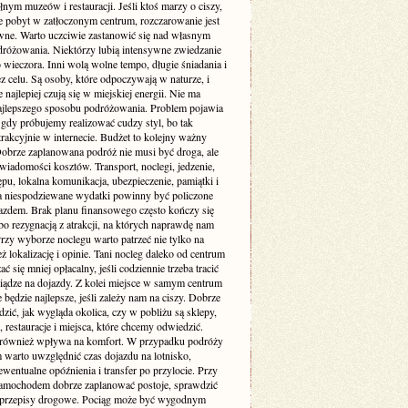
łnym muzeów i restauracji. Jeśli ktoś marzy o ciszy,
je pobyt w zatłoczonym centrum, rozczarowanie jest
wne. Warto uczciwie zastanowić się nad własnym
dróżowania. Niektórzy lubią intensywne zwiedzanie
 wieczora. Inni wolą wolne tempo, długie śniadania i
z celu. Są osoby, które odpoczywają w naturze, i
re najlepiej czują się w miejskiej energii. Nie ma
ajlepszego sposobu podróżowania. Problem pojawia
 gdy próbujemy realizować cudzy styl, bo tak
rakcyjnie w internecie. Budżet to kolejny ważny
Dobrze zaplanowana podróż nie musi być droga, ale
iadomości kosztów. Transport, noclegi, jedzenie,
ępu, lokalna komunikacja, ubezpieczenie, pamiątki i
a niespodziewane wydatki powinny być policzone
azdem. Brak planu finansowego często kończy się
bo rezygnacją z atrakcji, na których naprawdę nam
Przy wyborze noclegu warto patrzeć nie tylko na
też lokalizację i opinie. Tani nocleg daleko od centrum
ć się mniej opłacalny, jeśli codziennie trzeba tracić
niądze na dojazdy. Z kolei miejsce w samym centrum
 będzie najlepsze, jeśli zależy nam na ciszy. Dobrze
dzić, jak wygląda okolica, czy w pobliżu są sklepy,
, restauracje i miejsca, które chcemy odwiedzić.
 również wpływa na komfort. W przypadku podróży
 warto uwzględnić czas dojazdu na lotnisko,
wentualne opóźnienia i transfer po przylocie. Przy
amochodem dobrze zaplanować postoje, sprawdzić
i przepisy drogowe. Pociąg może być wygodnym