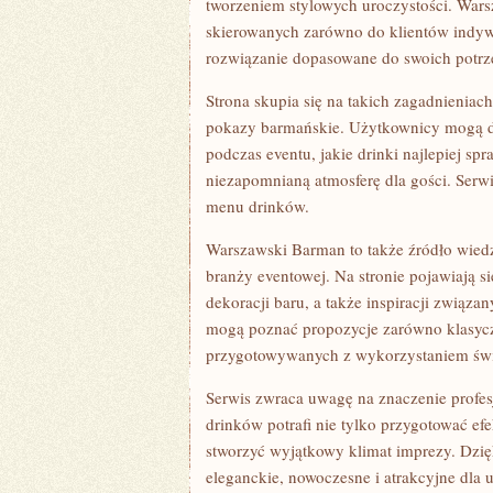
tworzeniem stylowych uroczystości. Wars
skierowanych zarówno do klientów indywi
rozwiązanie dopasowane do swoich potrze
Strona skupia się na takich zagadnieniac
pokazy barmańskie. Użytkownicy mogą do
podczas eventu, jakie drinki najlepiej sp
niezapomnianą atmosferę dla gości. Ser
menu drinków.
Warszawski Barman to także źródło wied
branży eventowej. Na stronie pojawiają s
dekoracji baru, a także inspiracji związa
mogą poznać propozycje zarówno klasycz
przygotowywanych z wykorzystaniem św
Serwis zwraca uwagę na znaczenie profes
drinków potrafi nie tylko przygotować ef
stworzyć wyjątkowy klimat imprezy. Dzię
eleganckie, nowoczesne i atrakcyjne dla 