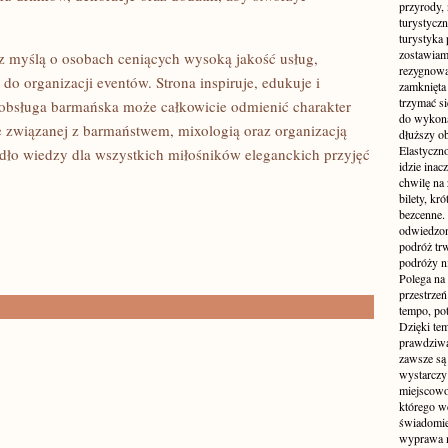
przyrody, 
turystyczn
turystyka 
zostawiamy
z myślą o osobach ceniących wysoką jakość usług,
rezygnować
do organizacji eventów. Strona inspiruje, edukuje i
zamknięta 
trzymać si
obsługa barmańska może całkowicie odmienić charakter
do wykonan
ce związanej z barmaństwem, mixologią oraz organizacją
dłuższy ob
Elastyczn
dło wiedzy dla wszystkich miłośników eleganckich przyjęć
idzie inac
chwilę na 
bilety, kr
bezcenne.
odwiedzon
podróż tr
podróży n
Polega na 
przestrzeń
tempo, po
Dzięki tem
prawdziwą
zawsze są 
wystarczy
miejscowo
którego w
świadomie
wyprawa m