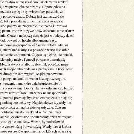
nie traktować mieszkańców jak elementu atrakcji
ej i wspierać lokalne biznesy. Odpowiedzialna
pozwala cieszyć się światem bez poczucia, że
 po sobie chaos. Dobrze jest też nauczyć się
. Jeśli pogoda się zmieni, atrakcja okaże się
albo pojawi się zmęczenie, nie trzeba kurczowo
ę planu. Podróż to żywe doświadczenie, a nie arkusz
ia. Czasem najlepszą decyzją jest wolniejszy dzień,
iad, powrót do hotelu albo zmiana trasy.
ość pomaga czerpać radość nawet wtedy, gdy coś
zej niż zakładaliśmy. Po powrocie warto dać sobie
zapisanie wspomnień. Zdjęcia są piękne, ale notatki,
ótkie opisy miejsc i emocji po czasie okazują się
 Można stworzyć album, dziennik podróży, mapę
ych miejsc albo pudełko z pamiątkami. Dzięki temu
wa dłużej niż sam wyjazd. Mądre planowanie
ie polega na kontrolowaniu każdego szczegółu.
stworzeniu ram, które dają bezpieczeństwo i
 na przeżywanie. Dobry plan uwzględnia cel, budżet,
trzeby uczestników i margines na niespodzianki.
u podróż przestaje być źródłem napięcia, a staje się
 zmianą perspektywy. Najpiękniejsze wyjazdy nie
najdroższe ani najbardziej egzotyczne. Czasem
 pobliskie miasto, weekend w naturze, mała
ść nad jeziorem albo spontaniczny dzień w miejscu,
cześniej nie znaliśmy. Ważne, by podróżować
, z ciekawością i otwartością. Wtedy nawet krótka
oże zostawić wspomnienia, do których wraca się