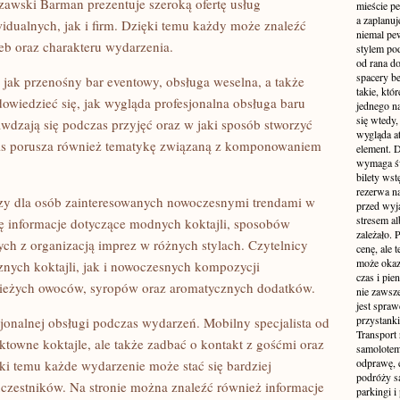
zawski Barman prezentuje szeroką ofertę usług
mieście pe
a zaplanu
dualnych, jak i firm. Dzięki temu każdy może znaleźć
niemal pe
b oraz charakteru wydarzenia.
stylem po
od rana do
spacery be
h jak przenośny bar eventowy, obsługa weselna, a także
takie, któ
wiedzieć się, jak wygląda profesjonalna obsługa baru
jednego n
się wtedy,
rawdzają się podczas przyjęć oraz w jaki sposób stworzyć
wygląda at
wis porusza również tematykę związaną z komponowaniem
element. 
wymaga św
bilety wst
rezerwa n
zy dla osób zainteresowanych nowoczesnymi trendami w
przed wyj
stresem al
ię informacje dotyczące modnych koktajli, sposobów
zależało. 
nych z organizacją imprez w różnych stylach. Czytelnicy
cenę, ale 
może okaza
nych koktajli, jak i nowoczesnych kompozycji
czas i pie
ieżych owoców, syropów oraz aromatycznych dodatków.
nie zawsze
jest spraw
przystanki
jonalnej obsługi podczas wydarzeń. Mobilny specjalista od
Transport
ektowne koktajle, ale także zadbać o kontakt z gośćmi oraz
samolotem
odprawę, e
ki temu każde wydarzenie może stać się bardziej
podróży s
uczestników. Na stronie można znaleźć również informacje
parkingi 