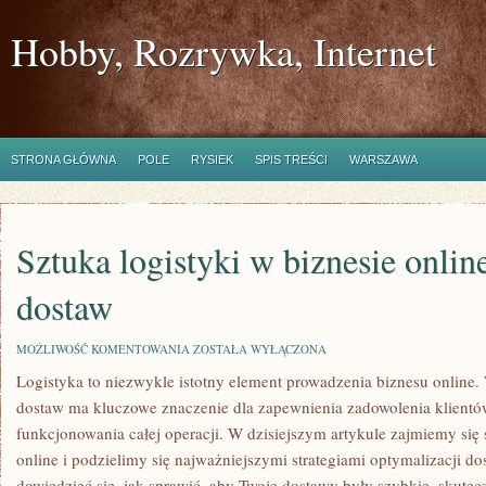
Hobby, Rozrywka, Internet
STRONA GŁÓWNA
POLE
RYSIEK
SPIS TREŚCI
WARSZAWA
Sztuka logistyki w biznesie onlin
dostaw
SZTUKA
MOŻLIWOŚĆ KOMENTOWANIA
ZOSTAŁA WYŁĄCZONA
LOGISTYKI
Logistyka to niezwykle istotny ⁢element prowadzenia biznesu online.
W
BIZNESIE
dostaw ma kluczowe znaczenie dla zapewnienia zadowolenia klient
ONLINE:
OPTYMALIZACJA
funkcjonowania całej operacji. W dzisiejszym artykule zajmiemy się s
DOSTAW
online i podzielimy ⁤się najważniejszymi strategiami optymalizacji dost
dowiedzieć się, jak​ sprawić,⁢ aby Twoje dostawy były szybkie, skute