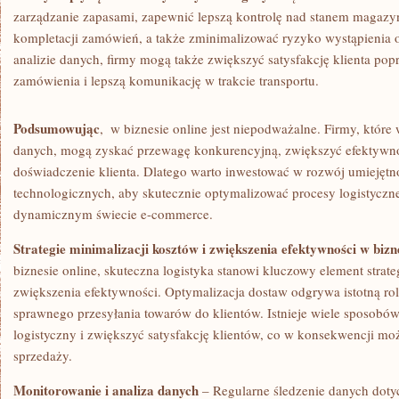
⁤zarządzanie zapasami, zapewnić lepszą kontrolę nad stanem magaz
kompletacji zamówień, a także zminimalizować ryzyko wystąpienia 
analizie⁢ danych, firmy mogą także zwiększyć satysfakcję klienta ⁤po
zamówienia⁤ i lepszą komunikację w trakcie transportu.
Podsumowując
, ⁣ w biznesie online jest⁣ niepodważalne. Firmy, które
danych, mogą zyskać przewagę konkurencyjną, zwiększyć efektywnoś
doświadczenie klienta. Dlatego warto ⁣inwestować w ‌rozwój umiejętno
technologicznych, aby skutecznie optymalizować procesy logistyczn
dynamicznym świecie e-commerce.
Strategie minimalizacji kosztów i‍ zwiększenia efektywności w bizn
biznesie online, skuteczna⁤ logistyka stanowi kluczowy element strateg
zwiększenia efektywności. Optymalizacja dostaw odgrywa istotną rol
sprawnego przesyłania towarów⁢ do‌ klientów. Istnieje wiele ⁣sposobów
logistyczny i zwiększyć ‍satysfakcję klientów, co w konsekwencji moż
sprzedaży.
Monitorowanie i⁣ analiza danych
– Regularne ‌śledzenie danych ‌dot