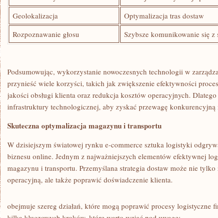
Geolokalizacja
Optymalizacja​ tras dostaw
Rozpoznawanie głosu
Szybsze komunikowanie się z
Podsumowując, wykorzystanie nowoczesnych technologii w zarządz
przynieść wiele korzyści, takich jak zwiększenie efektywności proce
jakości ​obsługi klienta ⁢oraz redukcja‌ kosztów operacyjnych. Dlateg
infrastruktury technologicznej, aby zyskać przewagę konkurencyjn
Skuteczna optymalizacja magazynu i transportu
W dzisiejszym⁣ światowej rynku e-commerce sztuka⁤ logistyki odgryw
biznesu online. Jednym⁤ z ⁣najważniejszych​ elementów efektywnej logi
magazynu i transportu.⁢ Przemyślana ⁢strategia ⁤dostaw może nie⁣ tyl
operacyjną,‍ ale także poprawić‍ doświadczenie klienta.
‌obejmuje szereg działań, które mogą poprawić procesy⁢ logistyczne 
kilka⁤ kluczowych kroków,⁣ które warto wziąć pod uwagę: