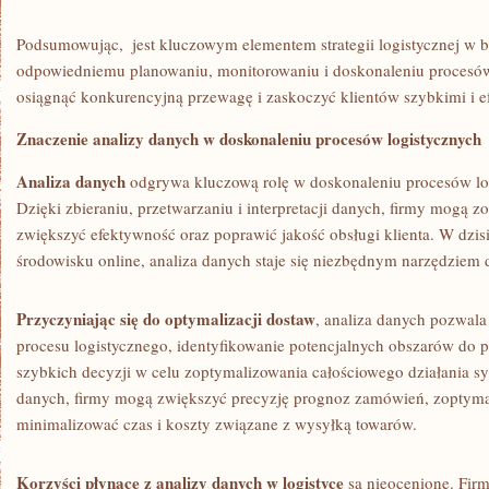
Podsumowując, ​ jest⁤ kluczowym elementem⁢ strategii logistycznej ⁢w bi
odpowiedniemu planowaniu, monitorowaniu i doskonaleniu procesów 
osiągnąć konkurencyjną przewagę i zaskoczyć klientów szybkimi‍ i 
Znaczenie analizy danych w⁤ doskonaleniu procesów logistycznych
Analiza⁤ danych
odgrywa kluczową rolę⁤ w doskonaleniu procesów log
Dzięki zbieraniu, przetwarzaniu i interpretacji danych, firmy ​mogą 
zwiększyć efektywność oraz⁣ poprawić jakość obsługi klienta. W dz
środowisku online, analiza danych⁤ staje się niezbędnym narzędziem d
Przyczyniając się do optymalizacji dostaw
, analiza danych pozwala 
procesu logistycznego, identyfikowanie potencjalnych obszarów do ​
szybkich ​decyzji w celu zoptymalizowania całościowego działania sy
danych, firmy⁢ mogą zwiększyć precyzję ⁣prognoz ‍zamówień, zoptyma
minimalizować ⁢czas i⁣ koszty związane z wysyłką towarów.
Korzyści płynące z analizy danych w logistyce
są nieocenione. Fir