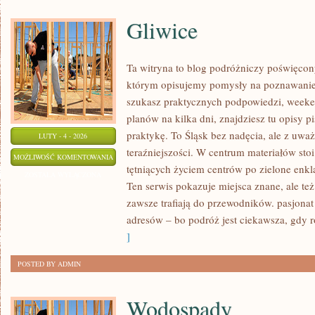
Gliwice
Ta witryna to blog podróżniczy poświęco
którym opisujemy pomysły na poznawanie m
szukasz praktycznych podpowiedzi, week
planów na kilka dni, znajdziesz tu opisy p
praktykę. To Śląsk bez nadęcia, ale z uważn
LUTY - 4 - 2026
teraźniejszości. W centrum materiałów sto
GLIWICE
MOŻLIWOŚĆ KOMENTOWANIA
tętniących życiem centrów po zielone enkla
ZOSTAŁA WYŁĄCZONA
Ten serwis pokazuje miejsca znane, ale też
zawsze trafiają do przewodników. pasjonat do
adresów – bo podróż jest ciekawsza, gdy 
]
POSTED BY ADMIN
Wodospady