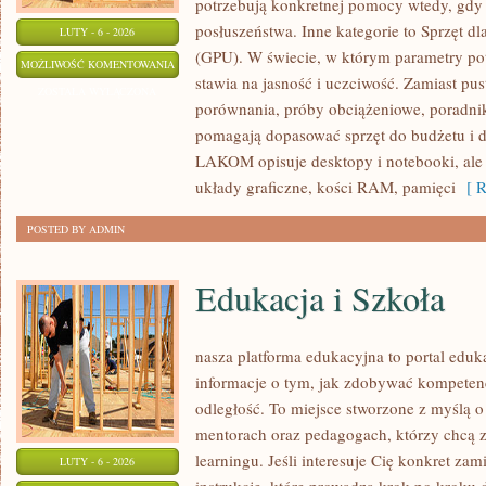
potrzebują konkretnej pomocy wtedy, gd
posłuszeństwa. Inne kategorie to Sprzęt dl
LUTY - 6 - 2026
(GPU). W świecie, w którym parametry p
SPRZĘT
MOŻLIWOŚĆ KOMENTOWANIA
stawia na jasność i uczciwość. Zamiast pu
KOMPUTEROWY
ZOSTAŁA WYŁĄCZONA
porównania, próby obciążeniowe, poradnik
pomagają dopasować sprzęt do budżetu i d
LAKOM opisuje desktopy i notebooki, ale 
układy graficzne, kości RAM, pamięci
[ R
POSTED BY ADMIN
Edukacja i Szkoła
nasza platforma edukacyjna to portal eduk
informacje o tym, jak zdobywać kompeten
odległość. To miejsce stworzone z myślą 
mentorach oraz pedagogach, którzy chcą 
learningu. Jeśli interesuje Cię konkret zam
LUTY - 6 - 2026