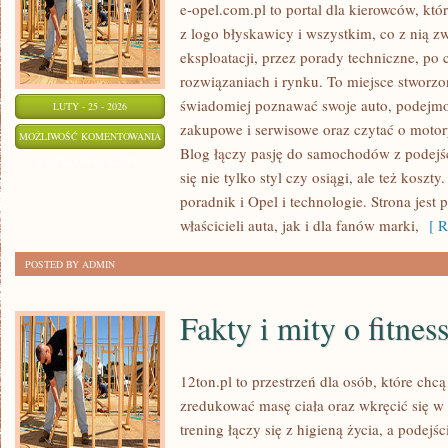
e-opel.com.pl to portal dla kierowców, któ
z logo błyskawicy i wszystkim, co z nią z
eksploatacji, przez porady techniczne, po
rozwiązaniach i rynku. To miejsce stworzo
świadomiej poznawać swoje auto, podejmow
LUTY - 25 - 2026
zakupowe i serwisowe oraz czytać o motor
MODELE
MOŻLIWOŚĆ KOMENTOWANIA
Blog łączy pasję do samochodów z podejśc
OPLA
ZOSTAŁA WYŁĄCZONA
się nie tylko styl czy osiągi, ale też kosz
poradnik i Opel i technologie. Strona jest
właścicieli auta, jak i dla fanów marki,
[ R
POSTED BY ADMIN
Fakty i mity o fitness
12ton.pl to przestrzeń dla osób, które ch
zredukować masę ciała oraz wkręcić się w 
trening łączy się z higieną życia, a podejśc