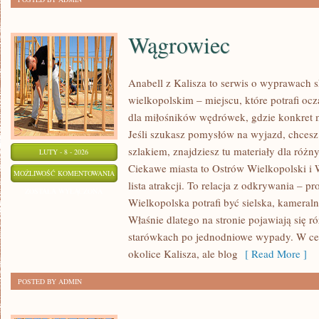
Wągrowiec
Anabell z Kalisza to serwis o wyprawach 
wielkopolskim – miejscu, które potrafi oc
dla miłośników wędrówek, gdzie konkret m
Jeśli szukasz pomysłów na wyjazd, chces
szlakiem, znajdziesz tu materiały dla róż
LUTY - 8 - 2026
Ciekawe miasta to Ostrów Wielkopolski i W
WĄGROWIEC
MOŻLIWOŚĆ KOMENTOWANIA
lista atrakcji. To relacja z odkrywania – 
ZOSTAŁA WYŁĄCZONA
Wielkopolska potrafi być sielska, kameraln
Właśnie dlatego na stronie pojawiają się 
starówkach po jednodniowe wypady. W cen
okolice Kalisza, ale blog
[ Read More ]
POSTED BY ADMIN