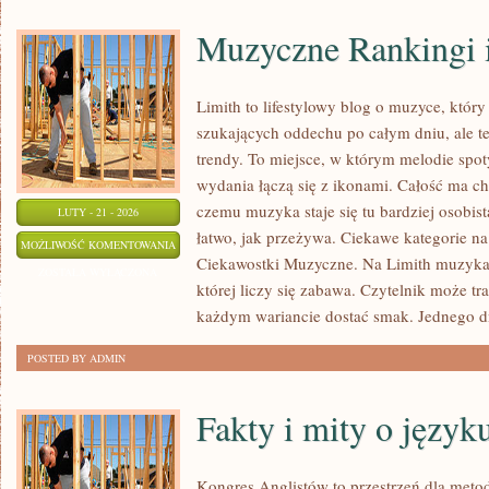
Muzyczne Rankingi i
Limith to lifestylowy blog o muzyce, który
szukających oddechu po całym dniu, ale te
trendy. To miejsce, w którym melodie spoty
wydania łączą się z ikonami. Całość ma c
czemu muzyka staje się tu bardziej osobista
LUTY - 21 - 2026
łatwo, jak przeżywa. Ciekawe kategorie na
MUZYCZNE
MOŻLIWOŚĆ KOMENTOWANIA
Ciekawostki Muzyczne. Na Limith muzyka 
RANKINGI
ZOSTAŁA WYŁĄCZONA
której liczy się zabawa. Czytelnik może tra
I
każdym wariancie dostać smak. Jednego dn
TOPLISTY
POSTED BY ADMIN
Fakty i mity o język
Kongres Anglistów to przestrzeń dla meto