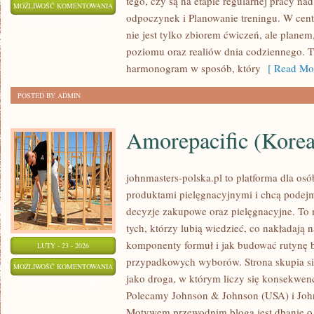
tego, czy są na etapie regularnej pracy na
TRENING
MOŻLIWOŚĆ KOMENTOWANIA
odpoczynek i Planowanie treningu. W centr
MŁODZIEŻY
ZOSTAŁA WYŁĄCZONA
nie jest tylko zbiorem ćwiczeń, ale plane
poziomu oraz realiów dnia codziennego.
harmonogram w sposób, który
[ Read Mor
POSTED BY ADMIN
Amorepacific (Kore
johnmasters-polska.pl to platforma dla osób
produktami pielęgnacyjnymi i chcą podej
decyzje zakupowe oraz pielęgnacyjne. To 
tych, którzy lubią wiedzieć, co nakładają n
komponenty formuł i jak budować rutynę 
LUTY - 23 - 2026
przypadkowych wyborów. Strona skupia się
AMOREPACIFIC
MOŻLIWOŚĆ KOMENTOWANIA
jako droga, w którym liczy się konsekwencj
(KOREA
ZOSTAŁA WYŁĄCZONA
Polecamy Johnson & Johnson (USA) i Joh
POŁUDNIOWA)
Motywem przewodnim bloga jest dbanie o 