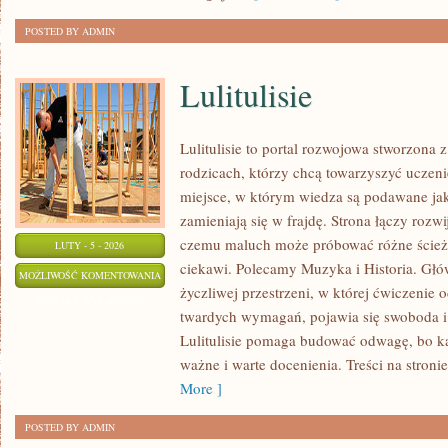
POSTED BY ADMIN
Lulitulisie
Lulitulisie to portal rozwojowa stworzona 
rodzicach, którzy chcą towarzyszyć uczeni
miejsce, w którym wiedza są podawane jak
zamieniają się w frajdę. Strona łączy rozwi
czemu maluch może próbować różne ścieżki
LUTY - 5 - 2026
ciekawi. Polecamy Muzyka i Historia. Głów
LULITULISIE
MOŻLIWOŚĆ KOMENTOWANIA
życzliwej przestrzeni, w której ćwiczenie 
ZOSTAŁA WYŁĄCZONA
twardych wymagań, pojawia się swoboda i 
Lulitulisie pomaga budować odwagę, bo każ
ważne i warte docenienia. Treści na stroni
More ]
POSTED BY ADMIN