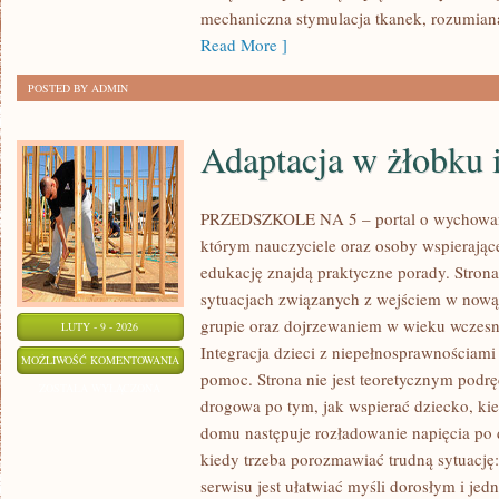
mechaniczna stymulacja tkanek, rozumiana
Read More ]
POSTED BY ADMIN
Adaptacja w żłobku 
PRZEDSZKOLE NA 5 – portal o wychowani
którym nauczyciele oraz osoby wspierając
edukację znajdą praktyczne porady. Strona
sytuacjach związanych z wejściem w nową
grupie oraz dojrzewaniem w wieku wczes
LUTY - 9 - 2026
Integracja dzieci z niepełnosprawnościami
ADAPTACJA
MOŻLIWOŚĆ KOMENTOWANIA
pomoc. Strona nie jest teoretycznym podr
W
ZOSTAŁA WYŁĄCZONA
drogowa po tym, jak wspierać dziecko, kie
ŻŁOBKU
domu następuje rozładowanie napięcia po 
I
kiedy trzeba porozmawiać trudną sytuację
PRZEDSZKOLU
serwisu jest ułatwiać myśli dorosłym i je