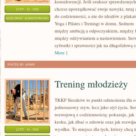
konsekwencji. Jeśli szukasz sprawdzonych
chcesz uporządkować swoje nawyki, tutaj
LUTY - 24 - 2026
do codzienności, a nie do ideałów z plakat
FAKTY
MOŻLIWOŚĆ KOMENTOWANIA
Yoga i Pilates i Treningi w domu. Sednem 
I
ZOSTAŁA WYŁĄCZONA
między ambicją a odpoczynkiem, między 
MITY
między odżywianiem a nastawieniem. Ser
O
sylwetki i sprawności jak na długofalową st
FITNESSIE
More ]
POSTED BY ADMIN
Trening młodzieży
TKKF Sieraków to punkt odniesienia dla osó
jednorazowy zryw, lecz jako styl życia. S
rozwojową z codziennością: pokazuje, ja
kroku, jak dbać o zdrowie oraz jak rozwi
wysiłku. To miejsce dla tych, którzy chcą t
LUTY - 24 - 2026