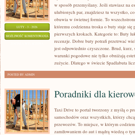
w sposób przemyślany. Jeśli stawiasz na e
ulubionych par, znajdziesz tu wszystko, co
obuwia w świetnej formie. To wszechstronn
któremu codzienna troska o buty staje się p
LUTY - 3 - 2026
pierwszych krokach. Kategorie to: Buty lu
OBUWIE
MOŻLIWOŚĆ KOMENTOWANIA
recenzje. Dobre buty potrafi przetrwać wie
VINTAGE
ZOSTAŁA WYŁĄCZONA
jest odpowiednio czyszczone. Brud, kurz, 
I
warunki pogodowe nie tylko obniżają estet
RETRO
zużycie. Dlatego w świecie Spadlabuta licz
POSTED BY ADMIN
Poradniki dla kiero
Taxi Drive to portal tworzony z myślą o p
samochodów oraz wszystkich, którzy chcą 
przewozów. To miejsce, w którym codzienn
zamiłowaniem do aut i mądrą wiedzą o tym