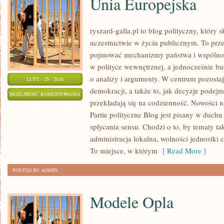
Unia Europejska
ryszard-galla.pl to blog polityczny, który
uczestnictwie w życiu publicznym. To prze
pojmować mechanizmy państwa i wspólnoty
w polityce wewnętrznej, a jednocześnie b
o analizy i argumenty. W centrum pozostaj
LUTY - 25 - 2026
demokracji, a także to, jak decyzje pode
UNIA
MOŻLIWOŚĆ KOMENTOWANIA
przekładają się na codzienność. Nowości na
EUROPEJSKA
ZOSTAŁA WYŁĄCZONA
Partie polityczne Blog jest pisany w duch
spłycania sensu. Chodzi o to, by tematy ta
administracja lokalna, wolności jednostki 
To miejsce, w którym
[ Read More ]
POSTED BY ADMIN
Modele Opla