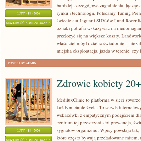
bardziej szczegółowe zagadnienia, łącząc
rynku i technologii. Polecamy Tuning Pre
LUTY - 18 - 2026
świecie aut Jaguar i SUV-ów Land Rover li
SAMOCHODY
MOŻLIWOŚĆ KOMENTOWANIA
oznaki potrafią wskazywać na niedomagani
ELEKTRYCZNE
ZOSTAŁA WYŁĄCZONA
przełożyć się na większe koszty. Landworl
PREMIUM
właściciel mógł działać świadomie – niezal
miejska eksploatacja, jazda w terenie, czy
POSTED BY ADMIN
Zdrowie kobiety 20+
MediluxClinic to platforma w sieci stworz
każdym etapie życia. To serwis internetow
wskazówki z empatycznym podejściem dl
centrum tej przestrzeni stoi prewencja, ś
sygnałów organizmu. Wpisy powstają tak, a
LUTY - 18 - 2026
które często bywają przeładowane mitem, 
ZDROWIE
MOŻLIWOŚĆ KOMENTOWANIA