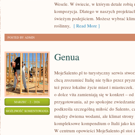
Wesele. W świecie, w którym detale robią ró
–
kompozycja. Dlatego w naszych projekta
SUKNIE
świeżym podejściem. Możesz wybrać klima
I
roślinny,
[ Read More ]
GARNITURY
POSTED BY ADMIN
Genua
MojeSalento.pl to turystyczny serwis stwo
chcą zrozumieć Italię nie tylko przez pr
też przez lokalne życie miast i miasteczek
o dolce vita zamieniają się w konkret – od 
przygotowania, aż po spokojne zwiedzanie
MARZEC - 2 - 2026
podkreśla szczególną miłość do Salento, 
GENUA
MOŻLIWOŚĆ KOMENTOWANIA
między dwiema wodami, ale klimat strony 
ZOSTAŁA WYŁĄCZONA
kompleksowe kompendium o Italii jako kra
W centrum opowieści MojeSalento.pl stoi 