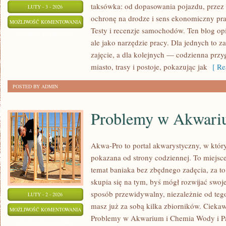
taksówka: od dopasowania pojazdu, przez 
LUTY - 3 - 2026
ochronę na drodze i sens ekonomiczny pra
PORADNIKI
MOŻLIWOŚĆ KOMENTOWANIA
Testy i recenzje samochodów. Ten blog opi
DLA
ZOSTAŁA WYŁĄCZONA
ale jako narzędzie pracy. Dla jednych to 
KIEROWCÓW
zajęcie, a dla kolejnych — codzienna przy
miasto, trasy i postoje, pokazując jak
[ Re
POSTED BY ADMIN
Problemy w Akwar
Akwa-Pro to portal akwarystyczny, w któr
pokazana od strony codziennej. To miejsce
temat baniaka bez zbędnego zadęcia, za to
skupia się na tym, byś mógł rozwijać sw
sposób przewidywalny, niezależnie od tego,
LUTY - 2 - 2026
masz już za sobą kilka zbiorników. Ciekaw
PROBLEMY
MOŻLIWOŚĆ KOMENTOWANIA
Problemy w Akwarium i Chemia Wody i Pa
W
ZOSTAŁA WYŁĄCZONA