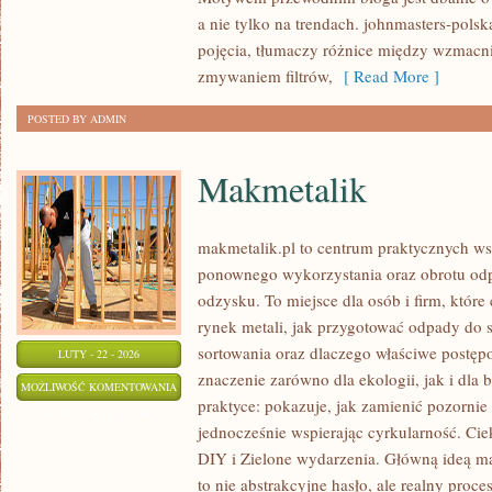
a nie tylko na trendach. johnmasters-pol
pojęcia, tłumaczy różnice między wzmacn
zmywaniem filtrów,
[ Read More ]
POSTED BY ADMIN
Makmetalik
makmetalik.pl to centrum praktycznych 
ponownego wykorzystania oraz obrotu od
odzysku. To miejsce dla osób i firm, które 
rynek metali, jak przygotować odpady do s
sortowania oraz dlaczego właściwe postę
LUTY - 22 - 2026
znaczenie zarówno dla ekologii, jak i dla 
MAKMETALIK
MOŻLIWOŚĆ KOMENTOWANIA
praktyce: pokazuje, jak zamienić pozornie
ZOSTAŁA WYŁĄCZONA
jednocześnie wspierając cyrkularność. Cie
DIY i Zielone wydarzenia. Główną ideą mak
to nie abstrakcyjne hasło, ale realny proc