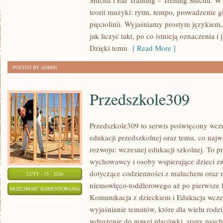
Słuchu i Ear Training – Trening Słuchu. 
MÓZGU
teorii muzyki: rytm, tempo, prowadzenie gł
I
pięciolinii. Wyjaśniamy prostym językiem
UCZENIE
jak liczyć takt, po co istnieją oznaczenia i
SIĘ
Dzięki temu
[ Read More ]
POSTED BY ADMIN
Przedszkole309
Przedszkole309 to serwis poświęcony wcze
edukacji przedszkolnej oraz temu, co najw
rozwoju: wczesnej edukacji szkolnej. To p
wychowawcy i osoby wspierające dzieci z
dotyczące codzienności z maluchem oraz 
LUTY - 15 - 2026
niemowlęco-toddlerowego aż po pierwsze l
PRZEDSZKOLE309
MOŻLIWOŚĆ KOMENTOWANIA
Komunikacja z dzieckiem i Edukacja wczes
ZOSTAŁA WYŁĄCZONA
wyjaśnianie tematów, które dla wielu rodz
wdrożenie do nowej placówki, stany psychi