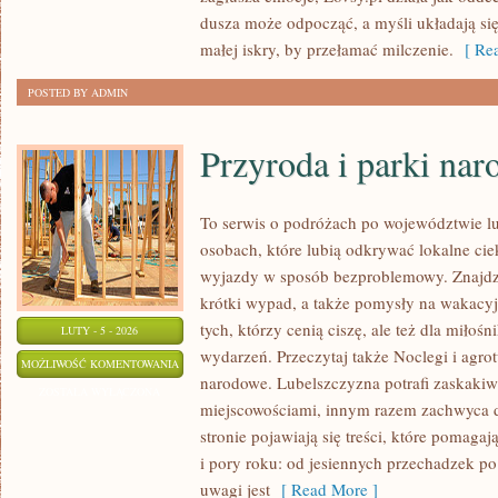
dusza może odpocząć, a myśli układają si
małej iskry, by przełamać milczenie.
[ Rea
POSTED BY ADMIN
Przyroda i parki na
To serwis o podróżach po województwie lu
osobach, które lubią odkrywać lokalne cie
wyjazdy w sposób bezproblemowy. Znajdzies
krótki wypad, a także pomysły na wakacyj
tych, którzy cenią ciszę, ale też dla miłoś
LUTY - 5 - 2026
wydarzeń. Przeczytaj także Noclegi i agrot
PRZYRODA
MOŻLIWOŚĆ KOMENTOWANIA
narodowe. Lubelszczyzna potrafi zaskakiw
I
ZOSTAŁA WYŁĄCZONA
miejscowościami, innym razem zachwyca d
PARKI
stronie pojawiają się treści, które pomaga
NARODOWE
i pory roku: od jesiennych przechadzek 
uwagi jest
[ Read More ]