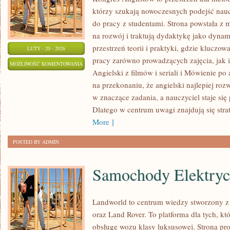
którzy szukają nowoczesnych podejść nauc
do pracy z studentami. Strona powstała z m
na rozwój i traktują dydaktykę jako dyna
przestrzeń teorii i praktyki, gdzie kluczow
LUTY - 20 - 2026
pracy zarówno prowadzących zajęcia, jak 
FAKTY
MOŻLIWOŚĆ KOMENTOWANIA
Angielski z filmów i seriali i Mówienie po 
I
ZOSTAŁA WYŁĄCZONA
na przekonaniu, że angielski najlepiej rozw
MITY
w znaczące zadania, a nauczyciel staje si
O
Dlatego w centrum uwagi znajdują się stra
JĘZYKU
More ]
ANGIELSKIM
POSTED BY ADMIN
Samochody Elektry
Landworld to centrum wiedzy stworzony z
oraz Land Rover. To platforma dla tych, kt
obsługę wozu klasy luksusowej. Strona pr