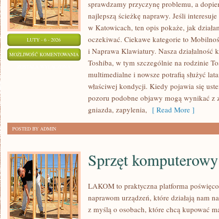
sprawdzamy przyczynę problemu, a dopie
najlepszą ścieżkę naprawy. Jeśli interesu
w Katowicach, ten opis pokaże, jak działa
oczekiwać. Ciekawe kategorie to Mobilnoś
LUTY - 6 - 2026
i Naprawa Klawiatury. Nasza działalność k
RECENZJE
MOŻLIWOŚĆ KOMENTOWANIA
Toshiba, w tym szczególnie na rodzinie Tos
LAPTOPÓW
ZOSTAŁA WYŁĄCZONA
multimedialne i nowsze potrafią służyć lata
INNYCH
właściwej kondycji. Kiedy pojawia się uste
MAREK
pozoru podobne objawy mogą wynikać z z
gniazda, zapylenia,
[ Read More ]
POSTED BY ADMIN
Sprzęt komputerowy
LAKOM to praktyczna platforma poświęco
naprawom urządzeń, które działają nam na
z myślą o osobach, które chcą kupować mąd