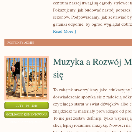
centrum naszej uwagi są ogrody stylowe: ta
Pokazujemy, jak budować nastrój poprzez 
sezonów. Podpowiadamy, jak zestawiać byl
gatunki odporne, by ogród wyglądał dobrze
Read More ]
POSTED BY ADMIN
Muzyka a Rozwój Mó
się
To zakątek stworzyliśmy jako edukacyjny
doświadczenie spotyka się z radością odkr
czytelnego startu w świat dźwięków albo
LUTY - 16 - 2026
znajdziesz tu materiały prowadzące od pro
MUZYKA
MOŻLIWOŚĆ KOMENTOWANIA
To nie jest zestaw definicji, tylko wspiera
A
ZOSTAŁA WYŁĄCZONA
chcą lepiej rozumieć muzykę. Nowości na s
ROZWÓJ