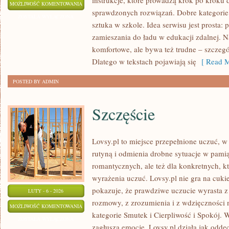
instrukcje, które prowadzą krok po kroku
EDUKACJA
MOŻLIWOŚĆ KOMENTOWANIA
sprawdzonych rozwiązań. Dobre kategorie t
I
ZOSTAŁA WYŁĄCZONA
sztuka w szkole. Idea serwisu jest prosta:
SZKOŁA
zamieszania do ładu w edukacji zdalnej. N
komfortowe, ale bywa też trudne – szczegó
Dlatego w tekstach pojawiają się
[ Read M
POSTED BY ADMIN
Szczęście
Lovsy.pl to miejsce przepełnione uczuć, w
rutyną i odmienia drobne sytuacje w pamiąt
romantycznych, ale też dla konkretnych, kt
wyrażenia uczuć. Lovsy.pl nie gra na cuki
pokazuje, że prawdziwe uczucie wyrasta z 
LUTY - 6 - 2026
rozmowy, z zrozumienia i z wdzięczności 
SZCZĘŚCIE
MOŻLIWOŚĆ KOMENTOWANIA
kategorie Smutek i Cierpliwość i Spokój.
ZOSTAŁA WYŁĄCZONA
zagłusza emocje, Lovsy.pl działa jak odde