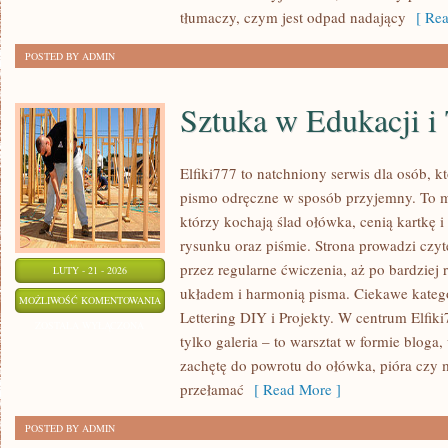
tłumaczy, czym jest odpad nadający
[ Rea
POSTED BY ADMIN
Sztuka w Edukacji i 
Elfiki777 to natchniony serwis dla osób, kt
pismo odręczne w sposób przyjemny. To mi
którzy kochają ślad ołówka, cenią kartkę
rysunku oraz piśmie. Strona prowadzi czyt
przez regularne ćwiczenia, aż po bardzie
LUTY - 21 - 2026
układem i harmonią pisma. Ciekawe kateg
SZTUKA
MOŻLIWOŚĆ KOMENTOWANIA
Lettering DIY i Projekty. W centrum Elfiki7
W
ZOSTAŁA WYŁĄCZONA
tylko galeria – to warsztat w formie blog
EDUKACJI
zachętę do powrotu do ołówka, pióra czy 
I
przełamać
[ Read More ]
TERAPII
POSTED BY ADMIN