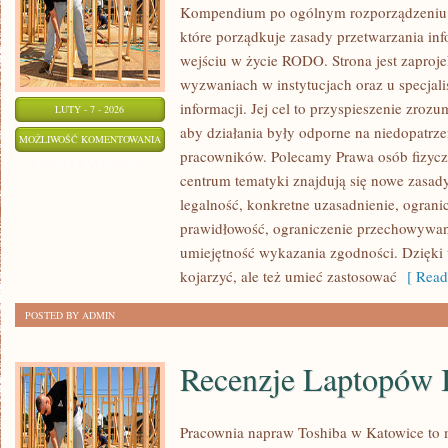
Kompendium po ogólnym rozporządzeniu o
które porządkuje zasady przetwarzania in
wejściu w życie RODO. Strona jest zaproj
wyzwaniach w instytucjach oraz u specjal
informacji. Jej cel to przyspieszenie zroz
LUTY - 7 - 2026
aby działania były odporne na niedopatrzen
BEZPIECZEŃSTWO
MOŻLIWOŚĆ KOMENTOWANIA
pracowników. Polecamy Prawa osób fizycz
DANYCH
ZOSTAŁA WYŁĄCZONA
centrum tematyki znajdują się nowe zasad
legalność, konkretne uzasadnienie, ograni
prawidłowość, ograniczenie przechowywani
umiejętność wykazania zgodności. Dzięki 
kojarzyć, ale też umieć zastosować
[ Read
POSTED BY ADMIN
Recenzje Laptopów 
Pracownia napraw Toshiba w Katowice to 