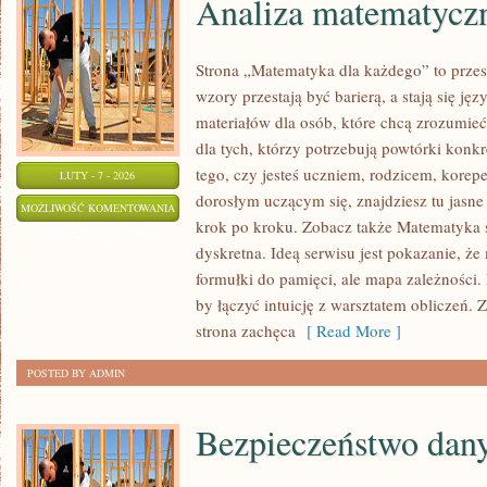
Analiza matematycz
Strona „Matematyka dla każdego” to przes
wzory przestają być barierą, a stają się ję
materiałów dla osób, które chcą zrozumie
dla tych, którzy potrzebują powtórki konk
tego, czy jesteś uczniem, rodzicem, korep
LUTY - 7 - 2026
dorosłym uczącym się, znajdziesz tu jasne
ANALIZA
MOŻLIWOŚĆ KOMENTOWANIA
krok po kroku. Zobacz także Matematyka 
MATEMATYCZNA
ZOSTAŁA WYŁĄCZONA
dyskretna. Ideą serwisu jest pokazanie, że
formułki do pamięci, ale mapa zależności. 
by łączyć intuicję z warsztatem obliczeń.
strona zachęca
[ Read More ]
POSTED BY ADMIN
Bezpieczeństwo dan