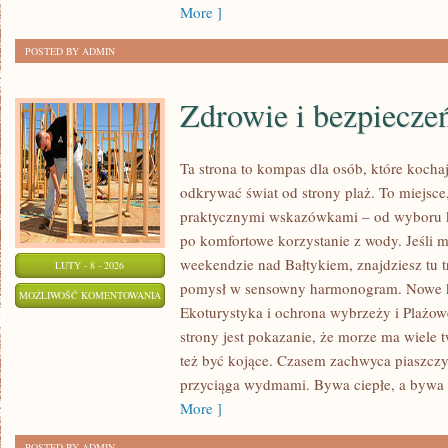
More ]
POSTED BY ADMIN
Zdrowie i bezpiecze
Ta strona to kompas dla osób, które kocha
odkrywać świat od strony plaż. To miejsce,
praktycznymi wskazówkami – od wyboru k
po komfortowe korzystanie z wody. Jeśli 
weekendzie nad Bałtykiem, znajdziesz tu t
LUTY - 8 - 2026
pomysł w sensowny harmonogram. Nowe kat
ZDROWIE
MOŻLIWOŚĆ KOMENTOWANIA
Ekoturystyka i ochrona wybrzeży i Plażo
I
ZOSTAŁA WYŁĄCZONA
strony jest pokazanie, że morze ma wiele t
BEZPIECZEŃSTWO
też być kojące. Czasem zachwyca piaszczy
przyciąga wydmami. Bywa ciepłe, a bywa 
More ]
POSTED BY ADMIN