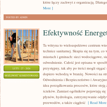
które łączy zachwyt z organizacją. Dlateg
More ]
POSTED BY ADMIN
Efektywność Energe
Ta witryna to wieloaspektowe centrum wied
technice sanitarnej. Skupia się na tym, co 
miastach i gminach: sieci wodociągowe, siec
odwodnienie. Całość jest opisana w sposób
przystępny, tak aby po treści mogli sięgać 
LUTY - 27 - 2026
dopiero wchodzą w branżę. Nowości na stro
EFEKTYWNOŚĆ
MOŻLIWOŚĆ KOMENTOWANIA
Odwodnienia i Bezpieczeństwo i Awaryjnoś
ENERGETYCZNA
ZOSTAŁA WYŁĄCZONA
idea porządkowania procesów, które stoj
ścieków. Zamiast ogólników pojawiają się
płynów, hydrologia, zatrzymywanie odpły
przewodów, a także ciągłość
[ Read More 