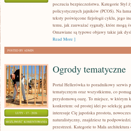
poczucia bezpieczeństwa. Kategorie Styl ż
KOBIETY
ZOSTAŁA WYŁĄCZONA
policystycznych jajników (PCOS). Na łama
20+,
teksty poświęcone fizjologii cyklu, jego
30+,
temu, jak zauważać sygnały, które mogą ś
40+,
Omawiane są typowe objawy takie jak dysk
50+
Read More ]
POSTED BY ADMIN
Ogrody tematyczne
Portal Hellerówka to poradnikowy serwis
tematycznym oraz wszystkiemu, co pomag
przydomową oazę. To miejsce, w którym k
konkretem: od prostej idei po selekcję gatu
interesuje Cię japońska prostota, nowocz
LUTY - 17 - 2026
naturalistyczny, znajdziesz tu podpowiedzi,
OGRODY
MOŻLIWOŚĆ KOMENTOWANIA
przestrzeń. Kategorie to Mała architektu
TEMATYCZNE
ZOSTAŁA WYŁĄCZONA