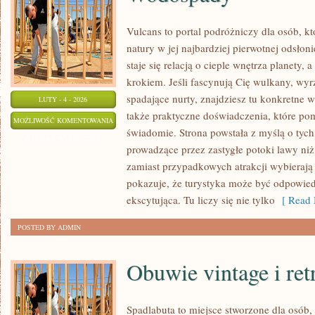
Vulcans to portal podróżniczy dla osób, k
natury w jej najbardziej pierwotnej odsłon
staje się relacją o cieple wnętrza planety,
krokiem. Jeśli fascynują Cię wulkany, wyr
spadające nurty, znajdziesz tu konkretne 
LUTY - 4 - 2026
także praktyczne doświadczenia, które po
WODOSPADY
MOŻLIWOŚĆ KOMENTOWANIA
świadomie. Strona powstała z myślą o tych,
ZOSTAŁA WYŁĄCZONA
prowadzące przez zastygłe potoki lawy niż 
zamiast przypadkowych atrakcji wybierają
pokazuje, że turystyka może być odpowied
ekscytująca. Tu liczy się nie tylko
[ Read 
POSTED BY ADMIN
Obuwie vintage i ret
Spadlabuta to miejsce stworzone dla osób,