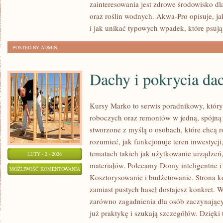
zainteresowania jest zdrowe środowisko d
AKWARIUM
oraz roślin wodnych. Akwa-Pro opisuje, j
i jak unikać typowych wpadek, które psują 
POSTED BY ADMIN
Dachy i pokrycia da
Kursy Marko to serwis poradnikowy, który
roboczych oraz remontów w jedną, spójną 
stworzone z myślą o osobach, które chcą r
rozumieć, jak funkcjonuje teren inwestycj
tematach takich jak użytkowanie urządzeń,
LUTY - 2 - 2026
materiałów. Polecamy Domy inteligentne 
DACHY
MOŻLIWOŚĆ KOMENTOWANIA
Kosztorysowanie i budżetowanie. Strona ko
I
ZOSTAŁA WYŁĄCZONA
zamiast pustych haseł dostajesz konkret. W
POKRYCIA
zarówno zagadnienia dla osób zaczynającyc
DACHOWE
już praktykę i szukają szczegółów. Dzięki 