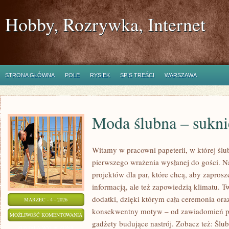
Hobby, Rozrywka, Internet
STRONA GŁÓWNA
POLE
RYSIEK
SPIS TREŚCI
WARSZAWA
Moda ślubna – suknie
Witamy w pracowni papeterii, w której śl
pierwszego wrażenia wysłanej do gości. N
projektów dla par, które chcą, aby zaprosz
informacją, ale też zapowiedzią klimatu. T
dodatki, dzięki którym cała ceremonia ora
MARZEC - 4 - 2026
konsekwentny motyw – od zawiadomień po 
MODA
MOŻLIWOŚĆ KOMENTOWANIA
gadżety budujące nastrój. Zobacz też: Ślu
ŚLUBNA
ZOSTAŁA WYŁĄCZONA