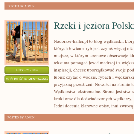
POSTED BY ADMIN
Rzeki i jeziora Polsk
Nadorsze-haller.pl to blog wędkarski, któr
których łowienie ryb jest czymś więcej n
miejsce, w którym terenowe obserwacje id
tekst ma pomagać łowić mądrzej i z większą
inspiracji, chcesz uporządkować swoje pode
LUTY - 26 - 2026
lubisz czytać o wodzie, rybach i wędkarski
RZEKI
MOŻLIWOŚĆ KOMENTOWANIA
przyjazną przestrzeń. Nowości na stronie t
I
ZOSTAŁA WYŁĄCZONA
Wędkarstwo ekstremalne. Strona jest stwor
JEZIORA
kroki oraz dla doświadczonych wędkarzy, 
POLSKI
Jedni docenią klarowne opisy, inni zwrócą
POSTED BY ADMIN