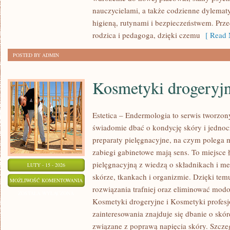
nauczycielami, a także codzienne dylemat
higieną, rutynami i bezpieczeństwem. Prz
rodzica i pedagoga, dzięki czemu
[ Read 
POSTED BY ADMIN
Kosmetyki drogeryj
Estetica – Endermologia to serwis tworzon
świadomie dbać o kondycję skóry i jednocz
preparaty pielęgnacyjne, na czym polega 
zabiegi gabinetowe mają sens. To miejsce 
pielęgnacyjną z wiedzą o składnikach i 
LUTY - 15 - 2026
skórze, tkankach i organizmie. Dzięki te
KOSMETYKI
MOŻLIWOŚĆ KOMENTOWANIA
rozwiązania trafniej oraz eliminować modo
DROGERYJNE
ZOSTAŁA WYŁĄCZONA
Kosmetyki drogeryjne i Kosmetyki profes
zainteresowania znajduje się dbanie o skórę
związane z poprawą napięcia skóry. Szcze