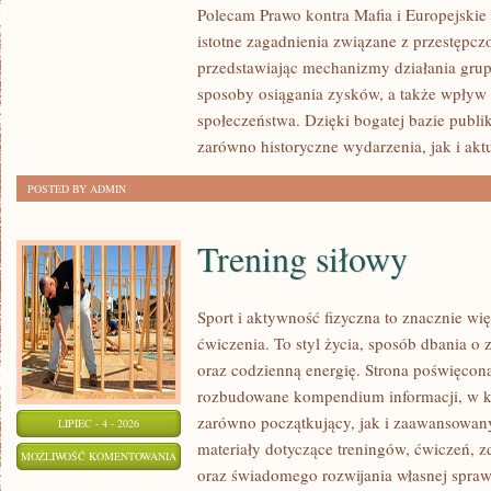
Polecam Prawo kontra Mafia i Europejskie 
MAFIA
istotne zagadnienia związane z przestępcz
przedstawiając mechanizmy działania grup 
sposoby osiągania zysków, a także wpływ t
społeczeństwa. Dzięki bogatej bazie publi
zarówno historyczne wydarzenia, jak i akt
POSTED BY ADMIN
Trening siłowy
Sport i aktywność fizyczna to znacznie wię
ćwiczenia. To styl życia, sposób dbania o
oraz codzienną energię. Strona poświęcona
rozbudowane kompendium informacji, w k
zarówno początkujący, jak i zaawansowan
LIPIEC - 4 - 2026
materiały dotyczące treningów, ćwiczeń, z
TRENING
MOŻLIWOŚĆ KOMENTOWANIA
oraz świadomego rozwijania własnej sprawn
SIŁOWY
ZOSTAŁA WYŁĄCZONA