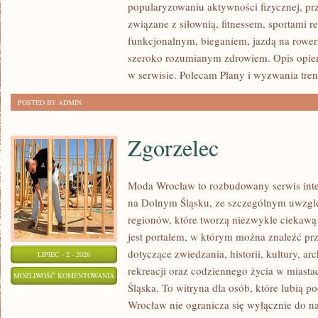
popularyzowaniu aktywności fizycznej, pr
związane z siłownią, fitnessem, sportami r
funkcjonalnym, bieganiem, jazdą na rowerz
szeroko rozumianym zdrowiem. Opis opier
w serwisie. Polecam Plany i wyzwania tre
POSTED BY ADMIN
Zgorzelec
Moda Wrocław to rozbudowany serwis inte
na Dolnym Śląsku, ze szczególnym uwzgl
regionów, które tworzą niezwykle ciekawą 
jest portalem, w którym można znaleźć 
dotyczące zwiedzania, historii, kultury, ar
LIPIEC - 2 - 2026
rekreacji oraz codziennego życia w miast
ZGORZELEC
MOŻLIWOŚĆ KOMENTOWANIA
Śląska. To witryna dla osób, które lubią
ZOSTAŁA WYŁĄCZONA
Wrocław nie ogranicza się wyłącznie do naj