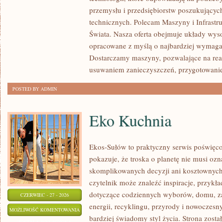
przemysłu i przedsiębiorstw poszukujący
technicznych. Polecam Maszyny i Infrastru
Świata. Nasza oferta obejmuje układy wyso
opracowane z myślą o najbardziej wymaga
Dostarczamy maszyny, pozwalające na rea
usuwaniem zanieczyszczeń, przygotowani
POSTED BY ADMIN
Eko Kuchnia
Ekos-Sułów to praktyczny serwis poświęcon
pokazuje, że troska o planetę nie musi oz
skomplikowanych decyzji ani kosztownych
czytelnik może znaleźć inspiracje, przykła
dotyczące codziennych wyborów, domu, z
CZERWIEC - 27 - 2026
energii, recyklingu, przyrody i nowoczes
EKO
MOŻLIWOŚĆ KOMENTOWANIA
bardziej świadomy styl życia. Strona zost
KUCHNIA