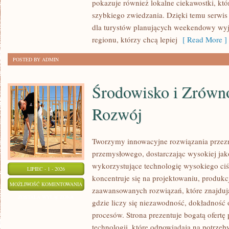
pokazuje również lokalne ciekawostki, kt
szybkiego zwiedzania. Dzięki temu serwis
dla turystów planujących weekendowy wyj
regionu, którzy chcą lepiej
[ Read More ]
POSTED BY ADMIN
Środowisko i Zrów
Rozwój
Tworzymy innowacyjne rozwiązania przezn
przemysłowego, dostarczając wysokiej jak
wykorzystujące technologię wysokiego ciś
LIPIEC - 1 - 2026
koncentruje się na projektowaniu, produkc
ŚRODOWISKO
MOŻLIWOŚĆ KOMENTOWANIA
zaawansowanych rozwiązań, które znajduj
I
ZOSTAŁA WYŁĄCZONA
gdzie liczy się niezawodność, dokładnoś
ZRÓWNOWAŻONY
procesów. Strona prezentuje bogatą ofertę
ROZWÓJ
technologii, które odpowiadają na potrzeb