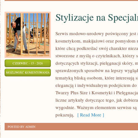
Stylizacje na Specja
Serwis modowo-urodowy poświęcony jest m
kosmetykom, makijażowi oraz pomysłom na
które chcą podkreślać swój charakter nieza
stworzone z myślą o czytelnikach, którzy 
dotyczących stylizacji, pielęgnacji skóry
CZERWIEC - 15 - 2026
sprawdzonych sposobów na lepszy wygląd. 
STYLIZACJE
MOŻLIWOŚĆ KOMENTOWANIA
tematyką bliską osobom, które interesują s
NA
ZOSTAŁA WYŁĄCZONA
elegancją i indywidualnym podejściem do
SPECJALNE
Twarzy Plus Size i Kosmetyki i Pielęgnacj
OKAZJE
liczne artykuły dotyczące tego, jak dobiera
wygodnie. Ważnym elementem serwisu są i
pokazują,
[ Read More ]
POSTED BY ADMIN