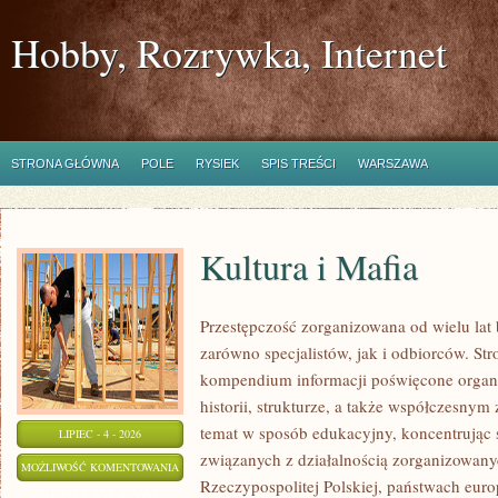
Hobby, Rozrywka, Internet
STRONA GŁÓWNA
POLE
RYSIEK
SPIS TREŚCI
WARSZAWA
Kultura i Mafia
Przestępczość zorganizowana od wielu lat
zarówno specjalistów, jak i odbiorców. St
kompendium informacji poświęcone organ
historii, strukturze, a także współczesnym
temat w sposób edukacyjny, koncentrując s
LIPIEC - 4 - 2026
związanych z działalnością zorganizowany
KULTURA
MOŻLIWOŚĆ KOMENTOWANIA
Rzeczypospolitej Polskiej, państwach euro
I
ZOSTAŁA WYŁĄCZONA