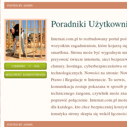
POSTED BY ADMIN
Poradniki Użytkown
Internat.com.pl to rozbudowany portal poś
wszystkim zagadnieniom, które kojarzą si
smartfona. Strona może być wygodnym mie
przyswoić świecie internetu, sieci bezpr
chmury, hostingu, cyberbezpieczeństwa o
CZERWIEC - 17 - 2026
technologicznych. Nowości na stronie: Now
PORADNIKI
MOŻLIWOŚĆ KOMENTOWANIA
Prawo i Regulacje w Internecie. To serwi
UŻYTKOWNIKA
ZOSTAŁA WYŁĄCZONA
komunikacja zostaje pokazana w sposób p
technicznego żargonu, czytelnik może zna
poprawić połączenie. Internat.com.pl mo
dla każdego, kto chce bezpieczniej korzys
tematyka strony skupia się wokół łączności
POSTED BY ADMIN