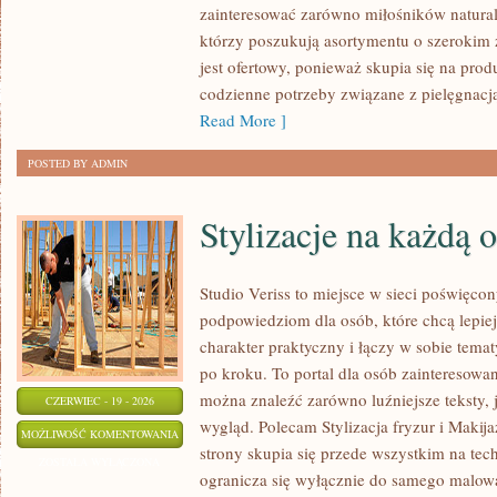
zainteresować zarówno miłośników natural
którzy poszukują asortymentu o szerokim 
jest ofertowy, ponieważ skupia się na pro
codzienne potrzeby związane z pielęgnacj
Read More ]
POSTED BY ADMIN
Stylizacje na każdą 
Studio Veriss to miejsce w sieci poświęc
podpowiedziom dla osób, które chcą lepiej
charakter praktyczny i łączy w sobie tema
po kroku. To portal dla osób zainteresow
można znaleźć zarówno luźniejsze teksty,
CZERWIEC - 19 - 2026
wygląd. Polecam Stylizacja fryzur i Makij
STYLIZACJE
MOŻLIWOŚĆ KOMENTOWANIA
strony skupia się przede wszystkim na tech
NA
ZOSTAŁA WYŁĄCZONA
ogranicza się wyłącznie do samego malowa
KAŻDĄ