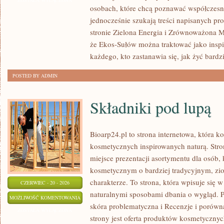
ZOSTAŁA WYŁĄCZONA
osobach, które chcą poznawać współczesn
jednocześnie szukają treści napisanych p
stronie Zielona Energia i Zrównoważona M
że Ekos-Sułów można traktować jako insp
każdego, kto zastanawia się, jak żyć bardzi
POSTED BY ADMIN
Składniki pod lupą
Bioarp24.pl to strona internetowa, która 
kosmetycznych inspirowanych naturą. Stro
miejsce prezentacji asortymentu dla osób, 
kosmetycznym o bardziej tradycyjnym, zi
charakterze. To strona, która wpisuje się 
CZERWIEC - 20 - 2026
naturalnymi sposobami dbania o wygląd.
SKŁADNIKI
MOŻLIWOŚĆ KOMENTOWANIA
skóra problematyczna i Recenzje i poró
POD
ZOSTAŁA WYŁĄCZONA
strony jest oferta produktów kosmetyczny
LUPĄ