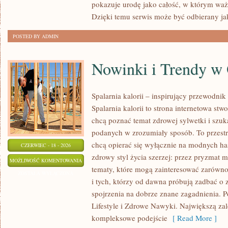
pokazuje urodę jako całość, w którym ważn
OKAZJĘ
Dzięki temu serwis może być odbierany ja
POSTED BY ADMIN
Nowinki i Trendy w
Spalarnia kalorii – inspirujący przewodnik
Spalarnia kalorii to strona internetowa st
chcą poznać temat zdrowej sylwetki i szuk
podanych w zrozumiały sposób. To przestrz
chcą opierać się wyłącznie na modnych has
CZERWIEC - 18 - 2026
zdrowy styl życia szerzej: przez pryzmat 
NOWINKI
MOŻLIWOŚĆ KOMENTOWANIA
tematy, które mogą zainteresować zarówno
I
ZOSTAŁA WYŁĄCZONA
i tych, którzy od dawna próbują zadbać o 
TRENDY
spojrzenia na dobrze znane zagadnienia. P
W
Lifestyle i Zdrowe Nawyki. Największą zale
ODCHUDZANIU
kompleksowe podejście
[ Read More ]