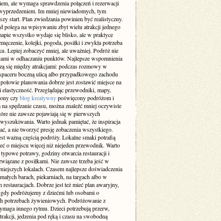
iem, ale wymaga sprawdzenia połączeń i rezerwacji
 wyprzedzeniem. Im mniej niewiadomych, tym
szy start. Plan zwiedzania powinien być realistyczny.
d polega na wpisywaniu zbyt wielu atrakcji jednego
apie wszystko wydaje się blisko, ale w praktyce
męczenie, kolejki, pogoda, posiłki i zwykła potrzeba
. Lepiej zobaczyć mniej, ale uważniej. Podróż nie
dami w odhaczaniu punktów. Najlepsze wspomnienia
dzą się między atrakcjami: podczas rozmowy w
 spaceru boczną ulicą albo przypadkowego zachodu
 połowie planowania dobrze jest zostawić miejsce na
 i elastyczność. Przeglądając przewodniki, mapy,
trony czy
blog kreatywny
poświęcony podróżom i
na spędzanie czasu, można znaleźć mniej oczywiste
tóre nie zawsze pojawiają się w pierwszych
wyszukiwania. Warto jednak pamiętać, że inspiracja
ć, a nie tworzyć presję zobaczenia wszystkiego.
est ważną częścią podróży. Lokalne smaki potrafią
eć o miejscu więcej niż niejeden przewodnik. Warto
typowe potrawy, godziny otwarcia restauracji i
związane z posiłkami. Nie zawsze trzeba jeść w
rniejszych lokalach. Czasem najlepsze doświadczenia
małych barach, piekarniach, na targach albo w
 restauracjach. Dobrze jest też mieć plan awaryjny,
 gdy podróżujemy z dziećmi lub osobami o
ch potrzebach żywieniowych. Podróżowanie z
ymaga innego rytmu. Dzieci potrzebują przerw,
trakcji, jedzenia pod ręką i czasu na swobodną