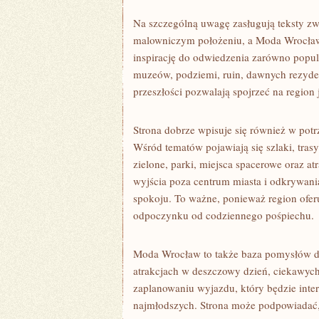
Na szczególną uwagę zasługują teksty zwi
malowniczym położeniu, a Moda Wrocław
inspirację do odwiedzenia zarówno popula
muzeów, podziemi, ruin, dawnych rezyde
przeszłości pozwalają spojrzeć na region j
Strona dobrze wpisuje się również w po
Wśród tematów pojawiają się szlaki, tra
zielone, parki, miejsca spacerowe oraz a
wyjścia poza centrum miasta i odkrywani
spokoju. To ważne, ponieważ region oferuj
odpoczynku od codziennego pośpiechu.
Moda Wrocław to także baza pomysłów dla
atrakcjach w deszczowy dzień, ciekawyc
zaplanowaniu wyjazdu, który będzie intere
najmłodszych. Strona może podpowiadać, 