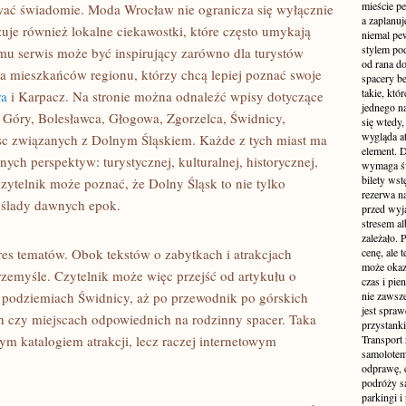
mieście pe
ować świadomie. Moda Wrocław nie ogranicza się wyłącznie
a zaplanu
zuje również lokalne ciekawostki, które często umykają
niemal pe
stylem po
mu serwis może być inspirujący zarówno dla turystów
od rana do
a mieszkańców regionu, którzy chcą lepiej poznać swoje
spacery be
takie, któ
ra
i Karpacz. Na stronie można odnaleźć wpisy dotyczące
jednego n
j Góry, Bolesławca, Głogowa, Zgorzelca, Świdnicy,
się wtedy,
wygląda at
sc związanych z Dolnym Śląskiem. Każde z tych miast ma
element. 
żnych perspektyw: turystycznej, kulturalnej, historycznej,
wymaga św
bilety wst
czytelnik może poznać, że Dolny Śląsk to nie tylko
rezerwa n
e ślady dawnych epok.
przed wyj
stresem al
zależało. 
kres tematów. Obok tekstów o zabytkach i atrakcjach
cenę, ale 
może okaza
przemyśle. Czytelnik może więc przejść od artykułu o
czas i pie
 podziemiach Świdnicy, aż po przewodnik po górskich
nie zawsze
jest spraw
 czy miejscach odpowiednich na rodzinny spacer. Taka
przystanki
ym katalogiem atrakcji, lecz raczej internetowym
Transport
samolotem
odprawę, e
podróży s
parkingi 