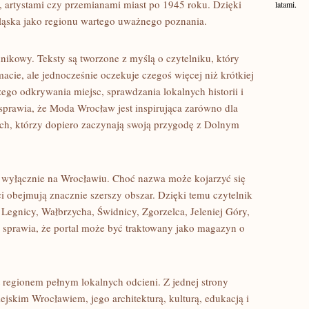
, artystami czy przemianami miast po 1945 roku. Dzięki
latami.
ląska jako regionu wartego uważnego poznania.
nikowy. Teksty są tworzone z myślą o czytelniku, który
cie, ale jednocześnie oczekuje czegoś więcej niż krótkiej
ego odkrywania miejsc, sprawdzania lokalnych historii i
 sprawia, że Moda Wrocław jest inspirująca zarówno dla
tych, którzy dopiero zaczynają swoją przygodę z Dolnym
ię wyłącznie na Wrocławiu. Choć nazwa może kojarzyć się
ci obejmują znacznie szerszy obszar. Dzięki temu czytelnik
egnicy, Wałbrzycha, Świdnicy, Zgorzelca, Jeleniej Góry,
e sprawia, że portal może być traktowany jako magazyn o
t regionem pełnym lokalnych odcieni. Z jednej strony
ejskim Wrocławiem, jego architekturą, kulturą, edukacją i