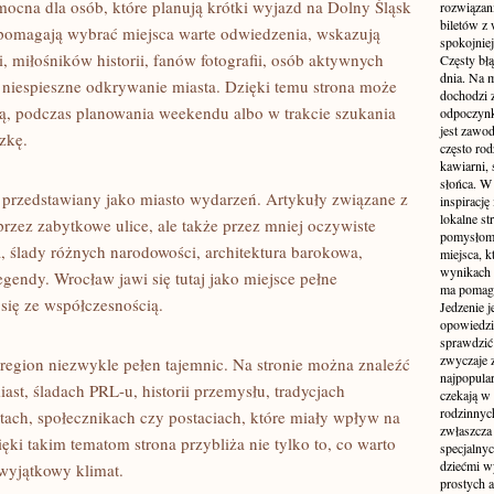
cna dla osób, które planują krótki wyjazd na Dolny Śląsk
rozwiązan
biletów z
 pomagają wybrać miejsca warte odwiedzenia, wskazują
spokojniej
, miłośników historii, fanów fotografii, osób aktywnych
Częsty błą
dnia. Na m
i niespieszne odkrywanie miasta. Dzięki temu strona może
dochodzi z
ą, podczas planowania weekendu albo w trakcie szukania
odpoczynku
jest zawo
zkę.
często ro
kawiarni,
słońca. W
rzedstawiany jako miasto wydarzeń. Artykuły związane z
inspirację
lokalne s
zez zabytkowe ulice, ale także przez mniej oczywiste
pomysłom 
, ślady różnych narodowości, architektura barokowa,
miejsca, k
wynikach 
endy. Wrocław jawi się tutaj jako miejsce pełne
ma pomaga
się ze współczesnością.
Jedzenie j
opowiedzi
sprawdzić 
zwyczaje 
 region niezwykle pełen tajemnic. Na stronie można znaleźć
najpopula
ast, śladach PRL-u, historii przemysłu, tradycjach
czekają w 
rodzinnych
ystach, społecznikach czy postaciach, które miały wpływ na
zwłaszcza
ki takim tematom strona przybliża nie tylko to, co warto
specjalny
dziećmi w
 wyjątkowy klimat.
prostych a