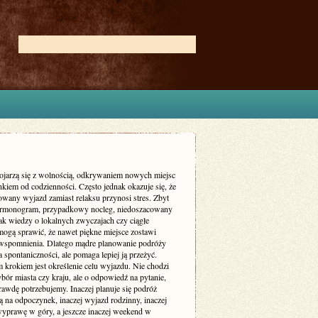
ojarzą się z wolnością, odkrywaniem nowych miejsc
kiem od codzienności. Często jednak okazuje się, że
owany wyjazd zamiast relaksu przynosi stres. Zbyt
armonogram, przypadkowy nocleg, niedoszacowany
ak wiedzy o lokalnych zwyczajach czy ciągłe
mogą sprawić, że nawet piękne miejsce zostawi
wspomnienia. Dlatego mądre planowanie podróży
a spontaniczności, ale pomaga lepiej ją przeżyć.
 krokiem jest określenie celu wyjazdu. Nie chodzi
bór miasta czy kraju, ale o odpowiedź na pytanie,
rawdę potrzebujemy. Inaczej planuje się podróż
 na odpoczynek, inaczej wyjazd rodzinny, inaczej
yprawę w góry, a jeszcze inaczej weekend w