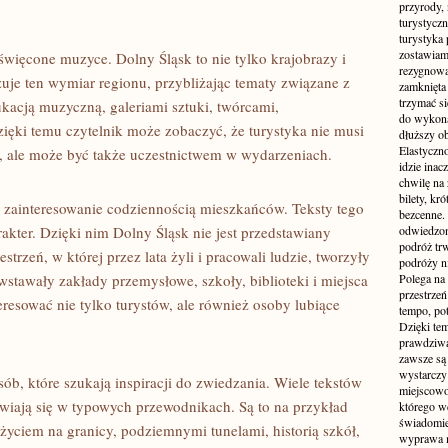
przyrody, 
turystyczn
turystyka 
zostawiamy
święcone muzyce. Dolny Śląsk to nie tylko krajobrazy i
rezygnować
zuje ten wymiar regionu, przybliżając tematy związane z
zamknięta 
trzymać si
kacją muzyczną, galeriami sztuki, twórcami,
do wykonan
zięki temu czytelnik może zobaczyć, że turystyka nie musi
dłuższy ob
Elastyczn
, ale może być także uczestnictwem w wydarzeniach.
idzie inac
chwilę na 
bilety, kr
 zainteresowanie codziennością mieszkańców. Teksty tego
bezcenne.
rakter. Dzięki nim Dolny Śląsk nie jest przedstawiany
odwiedzon
podróż tr
estrzeń, w której przez lata żyli i pracowali ludzie, tworzyły
podróży n
owstawały zakłady przemysłowe, szkoły, biblioteki i miejsca
Polega na 
przestrzeń
eresować nie tylko turystów, ale również osoby lubiące
tempo, po
Dzięki tem
prawdziwą
zawsze są 
wystarczy
ób, które szukają inspiracji do zwiedzania. Wiele tekstów
miejscowo
awiają się w typowych przewodnikach. Są to na przykład
którego w
świadomie
ciem na granicy, podziemnymi tunelami, historią szkół,
wyprawa m