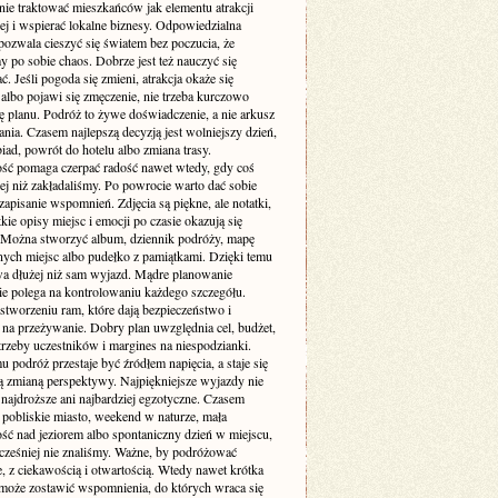
nie traktować mieszkańców jak elementu atrakcji
ej i wspierać lokalne biznesy. Odpowiedzialna
pozwala cieszyć się światem bez poczucia, że
 po sobie chaos. Dobrze jest też nauczyć się
. Jeśli pogoda się zmieni, atrakcja okaże się
albo pojawi się zmęczenie, nie trzeba kurczowo
ę planu. Podróż to żywe doświadczenie, a nie arkusz
ia. Czasem najlepszą decyzją jest wolniejszy dzień,
iad, powrót do hotelu albo zmiana trasy.
ość pomaga czerpać radość nawet wtedy, gdy coś
zej niż zakładaliśmy. Po powrocie warto dać sobie
zapisanie wspomnień. Zdjęcia są piękne, ale notatki,
ótkie opisy miejsc i emocji po czasie okazują się
 Można stworzyć album, dziennik podróży, mapę
ych miejsc albo pudełko z pamiątkami. Dzięki temu
wa dłużej niż sam wyjazd. Mądre planowanie
ie polega na kontrolowaniu każdego szczegółu.
stworzeniu ram, które dają bezpieczeństwo i
 na przeżywanie. Dobry plan uwzględnia cel, budżet,
trzeby uczestników i margines na niespodzianki.
u podróż przestaje być źródłem napięcia, a staje się
 zmianą perspektywy. Najpiękniejsze wyjazdy nie
najdroższe ani najbardziej egzotyczne. Czasem
 pobliskie miasto, weekend w naturze, mała
ść nad jeziorem albo spontaniczny dzień w miejscu,
cześniej nie znaliśmy. Ważne, by podróżować
, z ciekawością i otwartością. Wtedy nawet krótka
oże zostawić wspomnienia, do których wraca się