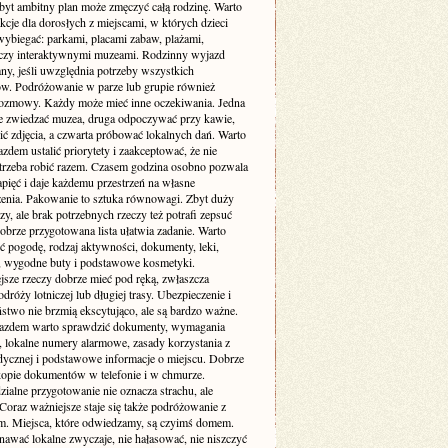
byt ambitny plan może zmęczyć całą rodzinę. Warto
akcje dla dorosłych z miejscami, w których dzieci
wybiegać: parkami, placami zabaw, plażami,
czy interaktywnymi muzeami. Rodzinny wyjazd
ny, jeśli uwzględnia potrzeby wszystkich
ów. Podróżowanie w parze lub grupie również
zmowy. Każdy może mieć inne oczekiwania. Jedna
e zwiedzać muzea, druga odpoczywać przy kawie,
bić zdjęcia, a czwarta próbować lokalnych dań. Warto
zdem ustalić priorytety i zaakceptować, że nie
trzeba robić razem. Czasem godzina osobno pozwala
pięć i daje każdemu przestrzeń na własne
enia. Pakowanie to sztuka równowagi. Zbyt duży
y, ale brak potrzebnych rzeczy też potrafi zepsuć
obrze przygotowana lista ułatwia zadanie. Warto
ć pogodę, rodzaj aktywności, dokumenty, leki,
, wygodne buty i podstawowe kosmetyki.
jsze rzeczy dobrze mieć pod ręką, zwłaszcza
dróży lotniczej lub długiej trasy. Ubezpieczenie i
stwo nie brzmią ekscytująco, ale są bardzo ważne.
azdem warto sprawdzić dokumenty, wymagania
 lokalne numery alarmowe, zasady korzystania z
dycznej i podstawowe informacje o miejscu. Dobrze
 kopie dokumentów w telefonie i w chmurze.
ialne przygotowanie nie oznacza strachu, ale
Coraz ważniejsze staje się także podróżowanie z
m. Miejsca, które odwiedzamy, są czyimś domem.
nawać lokalne zwyczaje, nie hałasować, nie niszczyć