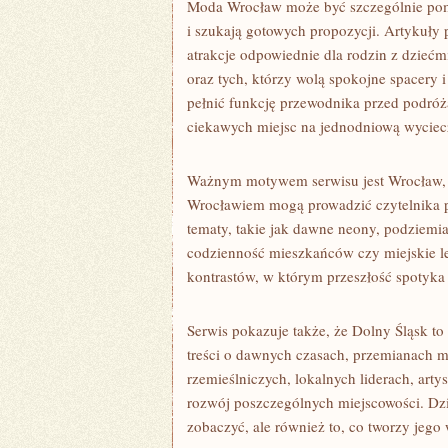
Moda Wrocław może być szczególnie pomo
i szukają gotowych propozycji. Artykuły
atrakcje odpowiednie dla rodzin z dziećmi
oraz tych, którzy wolą spokojne spacery 
pełnić funkcję przewodnika przed podróż
ciekawych miejsc na jednodniową wyciec
Ważnym motywem serwisu jest Wrocław, p
Wrocławiem mogą prowadzić czytelnika pr
tematy, takie jak dawne neony, podziemia
codzienność mieszkańców czy miejskie leg
kontrastów, w którym przeszłość spotyka 
Serwis pokazuje także, że Dolny Śląsk to
treści o dawnych czasach, przemianach mi
rzemieślniczych, lokalnych liderach, art
rozwój poszczególnych miejscowości. Dzię
zobaczyć, ale również to, co tworzy jego