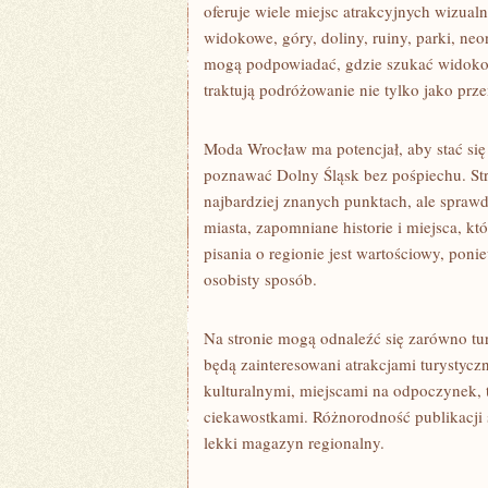
oferuje wiele miejsc atrakcyjnych wizualn
widokowe, góry, doliny, ruiny, parki, neo
mogą podpowiadać, gdzie szukać widokow
traktują podróżowanie nie tylko jako prz
Moda Wrocław ma potencjał, aby stać si
poznawać Dolny Śląsk bez pośpiechu. Str
najbardziej znanych punktach, ale spraw
miasta, zapomniane historie i miejsca, kt
pisania o regionie jest wartościowy, pon
osobisty sposób.
Na stronie mogą odnaleźć się zarówno tu
będą zainteresowani atrakcjami turystycz
kulturalnymi, miejscami na odpoczynek,
ciekawostkami. Różnorodność publikacji 
lekki magazyn regionalny.