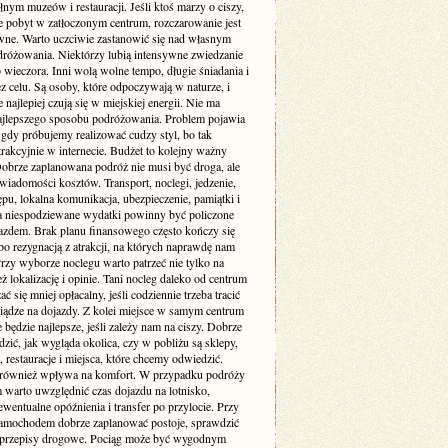
łnym muzeów i restauracji. Jeśli ktoś marzy o ciszy,
je pobyt w zatłoczonym centrum, rozczarowanie jest
wne. Warto uczciwie zastanowić się nad własnym
dróżowania. Niektórzy lubią intensywne zwiedzanie
 wieczora. Inni wolą wolne tempo, długie śniadania i
z celu. Są osoby, które odpoczywają w naturze, i
re najlepiej czują się w miejskiej energii. Nie ma
ajlepszego sposobu podróżowania. Problem pojawia
 gdy próbujemy realizować cudzy styl, bo tak
rakcyjnie w internecie. Budżet to kolejny ważny
Dobrze zaplanowana podróż nie musi być droga, ale
iadomości kosztów. Transport, noclegi, jedzenie,
ępu, lokalna komunikacja, ubezpieczenie, pamiątki i
a niespodziewane wydatki powinny być policzone
azdem. Brak planu finansowego często kończy się
bo rezygnacją z atrakcji, na których naprawdę nam
Przy wyborze noclegu warto patrzeć nie tylko na
też lokalizację i opinie. Tani nocleg daleko od centrum
ć się mniej opłacalny, jeśli codziennie trzeba tracić
niądze na dojazdy. Z kolei miejsce w samym centrum
 będzie najlepsze, jeśli zależy nam na ciszy. Dobrze
dzić, jak wygląda okolica, czy w pobliżu są sklepy,
, restauracje i miejsca, które chcemy odwiedzić.
 również wpływa na komfort. W przypadku podróży
 warto uwzględnić czas dojazdu na lotnisko,
wentualne opóźnienia i transfer po przylocie. Przy
amochodem dobrze zaplanować postoje, sprawdzić
i przepisy drogowe. Pociąg może być wygodnym