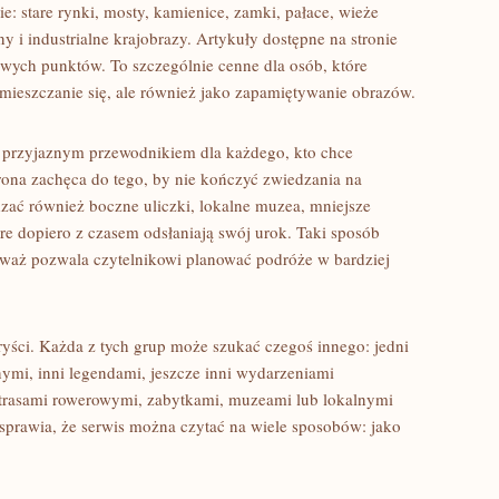
ie: stare rynki, mosty, kamienice, zamki, pałace, wieże
ny i industrialne krajobrazy. Artykuły dostępne na stronie
ych punktów. To szczególnie cenne dla osób, które
emieszczanie się, ale również jako zapamiętywanie obrazów.
ę przyjaznym przewodnikiem dla każdego, kto chce
ona zachęca do tego, by nie kończyć zwiedzania na
dzać również boczne uliczki, lokalne muzea, mniejsze
óre dopiero z czasem odsłaniają swój urok. Taki sposób
ieważ pozwala czytelnikowi planować podróże w bardziej
ryści. Każda z tych grup może szukać czegoś innego: jedni
nymi, inni legendami, jeszcze inni wydarzeniami
 trasami rowerowymi, zabytkami, muzeami lub lokalnymi
sprawia, że serwis można czytać na wiele sposobów: jako