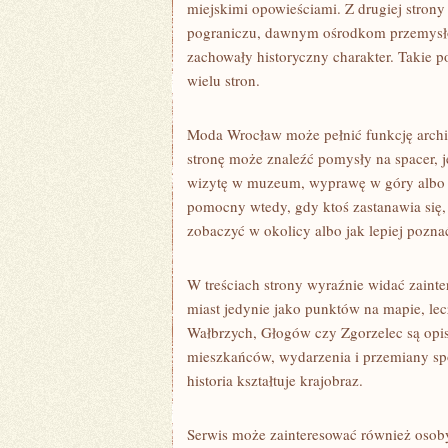
miejskimi opowieściami. Z drugiej stron
pograniczu, dawnym ośrodkom przemysł
zachowały historyczny charakter. Takie p
wielu stron.
Moda Wrocław może pełnić funkcję arch
stronę może znaleźć pomysły na spacer, 
wizytę w muzeum, wyprawę w góry albo o
pomocny wtedy, gdy ktoś zastanawia się, 
zobaczyć w okolicy albo jak lepiej pozna
W treściach strony wyraźnie widać zainte
miast jedynie jako punktów na mapie, lec
Wałbrzych, Głogów czy Zgorzelec są opisy
mieszkańców, wydarzenia i przemiany spo
historia kształtuje krajobraz.
Serwis może zainteresować również osoby