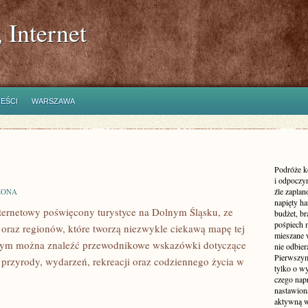
 Internet
REŚCI
WARSZAWA
Podróże k
i odpoczyn
źle zaplan
ZONA
napięty h
ernetowy poświęcony turystyce na Dolnym Śląsku, ze
budżet, br
pośpiech 
raz regionów, które tworzą niezwykle ciekawą mapę tej
mieszane 
którym można znaleźć przewodnikowe wskazówki dotyczące
nie odbier
Pierwszym
ry, przyrody, wydarzeń, rekreacji oraz codziennego życia w
tylko o wy
czego nap
nastawioną
aktywną w