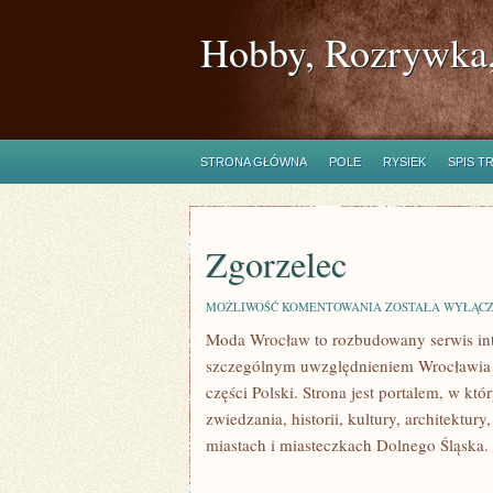
Hobby, Rozrywka,
STRONA GŁÓWNA
POLE
RYSIEK
SPIS T
Zgorzelec
ZGORZELEC
MOŻLIWOŚĆ KOMENTOWANIA
ZOSTAŁA WYŁĄC
Moda Wrocław to rozbudowany serwis int
szczególnym uwzględnieniem Wrocławia o
części Polski. Strona jest portalem, w 
zwiedzania, historii, kultury, architektu
miastach i miasteczkach Dolnego Śląska.