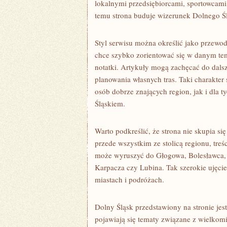
lokalnymi przedsiębiorcami, sportowcami
temu strona buduje wizerunek Dolnego Ś
Styl serwisu można określić jako przewod
chce szybko zorientować się w danym tema
notatki. Artykuły mogą zachęcać do dalsz
planowania własnych tras. Taki charakter
osób dobrze znających region, jak i dla 
Śląskiem.
Warto podkreślić, że strona nie skupia s
przede wszystkim ze stolicą regionu, treś
może wyruszyć do Głogowa, Bolesławca, L
Karpacza czy Lubina. Tak szerokie ujęci
miastach i podróżach.
Dolny Śląsk przedstawiony na stronie jes
pojawiają się tematy związane z wielkomi