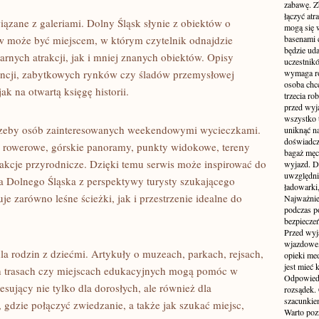
zabawę. Z
łączyć atr
ązane z galeriami. Dolny Śląsk słynie z obiektów o
mogą się 
 może być miejscem, w którym czytelnik odnajdzie
basenami 
będzie uda
rnych atrakcji, jak i mniej znanych obiektów. Opisy
uczestnik
ncji, zabytkowych rynków czy śladów przemysłowej
wymaga ro
osoba chc
ak na otwartą księgę historii.
trzecia ro
przed wyja
wszystko 
trzeby osób zainteresowanych weekendowymi wycieczkami.
uniknąć na
doświadcz
sy rowerowe, górskie panoramy, punkty widokowe, tereny
bagaż męcz
trakcje przyrodnicze. Dzięki temu serwis może inspirować do
wyjazd. D
uwzględni
a Dolnego Śląska z perspektywy turysty szukającego
ładowarki
e zarówno leśne ścieżki, jak i przestrzenie idealne do
Najważnie
podczas po
bezpieczeń
Przed wyj
wjazdowe,
 rodzin z dziećmi. Artykuły o muzeach, parkach, rejsach,
opieki me
jest mieć
h trasach czy miejscach edukacyjnych mogą pomóc w
Odpowiedz
sujący nie tylko dla dorosłych, ale również dla
rozsądek. 
szacunkie
gdzie połączyć zwiedzanie, a także jak szukać miejsc,
Warto poz