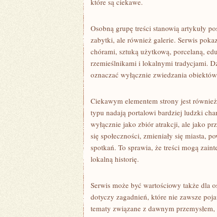
które są ciekawe.
Osobną grupę treści stanowią artykuły po
zabytki, ale również galerie. Serwis poka
chórami, sztuką użytkową, porcelaną, edu
rzemieślnikami i lokalnymi tradycjami. D
oznaczać wyłącznie zwiedzania obiektów
Ciekawym elementem strony jest również
typu nadają portalowi bardziej ludzki cha
wyłącznie jako zbiór atrakcji, ale jako prz
się społeczności, zmieniały się miasta, p
spotkań. To sprawia, że treści mogą zaint
lokalną historię.
Serwis może być wartościowy także dla os
dotyczy zagadnień, które nie zawsze poj
tematy związane z dawnym przemysłem, ży