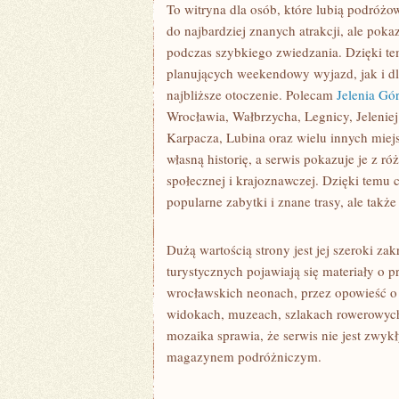
To witryna dla osób, które lubią podróż
do najbardziej znanych atrakcji, ale poka
podczas szybkiego zwiedzania. Dzięki te
planujących weekendowy wyjazd, jak i dl
najbliższe otoczenie. Polecam
Jelenia Gó
Wrocławia, Wałbrzycha, Legnicy, Jelenie
Karpacza, Lubina oraz wielu innych miej
własną historię, a serwis pokazuje je z ró
społecznej i krajoznawczej. Dzięki temu 
popularne zabytki i znane trasy, ale takż
Dużą wartością strony jest jej szeroki za
turystycznych pojawiają się materiały o 
wrocławskich neonach, przez opowieść o
widokach, muzeach, szlakach rowerowych
mozaika sprawia, że serwis nie jest zwykł
magazynem podróżniczym.