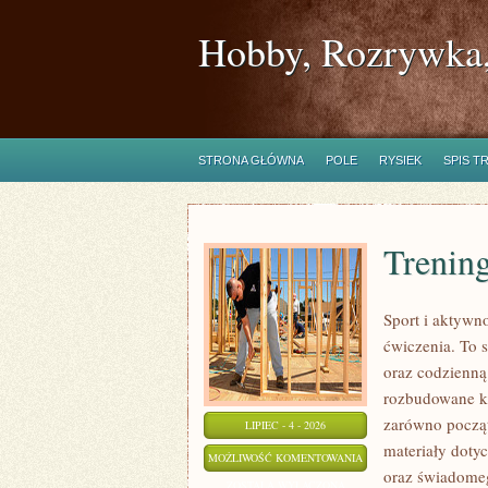
Hobby, Rozrywka,
STRONA GŁÓWNA
POLE
RYSIEK
SPIS T
Trening
Sport i aktywno
ćwiczenia. To 
oraz codzienną
rozbudowane k
zarówno począt
LIPIEC - 4 - 2026
materiały doty
TRENING
MOŻLIWOŚĆ KOMENTOWANIA
oraz świadomeg
SIŁOWY
ZOSTAŁA WYŁĄCZONA