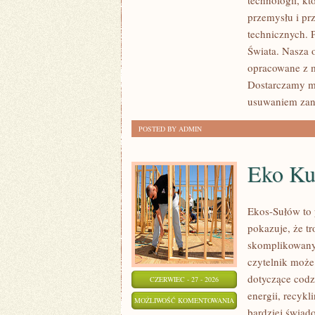
technologii, k
przemysłu i pr
technicznych. 
Świata. Nasza 
opracowane z m
Dostarczamy ma
usuwaniem zan
POSTED BY ADMIN
Eko Ku
Ekos-Sułów to 
pokazuje, że t
skomplikowanyc
czytelnik może 
dotyczące cod
CZERWIEC - 27 - 2026
energii, recyk
EKO
MOŻLIWOŚĆ KOMENTOWANIA
bardziej świad