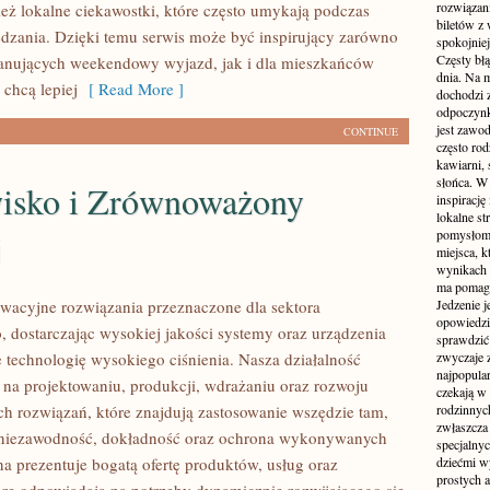
rozwiązan
eż lokalne ciekawostki, które często umykają podczas
biletów z
dzania. Dzięki temu serwis może być inspirujący zarówno
spokojniej
Częsty błą
lanujących weekendowy wyjazd, jak i dla mieszkańców
dnia. Na m
 chcą lepiej
[ Read More ]
dochodzi z
odpoczynku
jest zawo
CONTINUE
często ro
kawiarni,
słońca. W
isko i Zrównoważony
inspirację
lokalne s
j
pomysłom 
miejsca, k
wynikach 
ma pomaga
acyjne rozwiązania przeznaczone dla sektora
Jedzenie j
opowiedzi
 dostarczając wysokiej jakości systemy oraz urządzenia
sprawdzić 
 technologię wysokiego ciśnienia. Nasza działalność
zwyczaje 
najpopula
ę na projektowaniu, produkcji, wdrażaniu oraz rozwoju
czekają w 
 rozwiązań, które znajdują zastosowanie wszędzie tam,
rodzinnych
zwłaszcza
ę niezawodność, dokładność oraz ochrona wykonywanych
specjalny
na prezentuje bogatą ofertę produktów, usług oraz
dziećmi w
prostych a