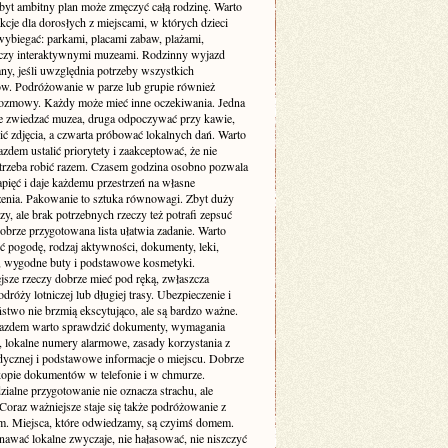
byt ambitny plan może zmęczyć całą rodzinę. Warto
akcje dla dorosłych z miejscami, w których dzieci
wybiegać: parkami, placami zabaw, plażami,
czy interaktywnymi muzeami. Rodzinny wyjazd
ny, jeśli uwzględnia potrzeby wszystkich
ów. Podróżowanie w parze lub grupie również
zmowy. Każdy może mieć inne oczekiwania. Jedna
e zwiedzać muzea, druga odpoczywać przy kawie,
bić zdjęcia, a czwarta próbować lokalnych dań. Warto
zdem ustalić priorytety i zaakceptować, że nie
trzeba robić razem. Czasem godzina osobno pozwala
pięć i daje każdemu przestrzeń na własne
enia. Pakowanie to sztuka równowagi. Zbyt duży
y, ale brak potrzebnych rzeczy też potrafi zepsuć
obrze przygotowana lista ułatwia zadanie. Warto
ć pogodę, rodzaj aktywności, dokumenty, leki,
, wygodne buty i podstawowe kosmetyki.
jsze rzeczy dobrze mieć pod ręką, zwłaszcza
dróży lotniczej lub długiej trasy. Ubezpieczenie i
stwo nie brzmią ekscytująco, ale są bardzo ważne.
azdem warto sprawdzić dokumenty, wymagania
 lokalne numery alarmowe, zasady korzystania z
dycznej i podstawowe informacje o miejscu. Dobrze
 kopie dokumentów w telefonie i w chmurze.
ialne przygotowanie nie oznacza strachu, ale
Coraz ważniejsze staje się także podróżowanie z
m. Miejsca, które odwiedzamy, są czyimś domem.
nawać lokalne zwyczaje, nie hałasować, nie niszczyć