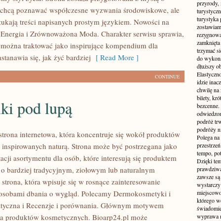
przyrody, 
e chcą poznawać współczesne wyzwania środowiskowe, ale
turystyczn
turystyka 
zukają treści napisanych prostym językiem. Nowości na
zostawiamy
a Energia i Zrównoważona Moda. Charakter serwisu sprawia,
rezygnować
zamknięta 
można traktować jako inspirujące kompendium dla
trzymać si
stanawia się, jak żyć bardziej
[ Read More ]
do wykonan
dłuższy ob
Elastyczn
CONTINUE
idzie inac
chwilę na 
bilety, kr
ki pod lupą
bezcenne.
odwiedzon
podróż tr
podróży n
 strona internetowa, która koncentruje się wokół produktów
Polega na 
inspirowanych naturą. Strona może być postrzegana jako
przestrzeń
tempo, po
acji asortymentu dla osób, które interesują się produktem
Dzięki tem
 bardziej tradycyjnym, ziołowym lub naturalnym
prawdziwą
zawsze są 
 strona, która wpisuje się w rosnące zainteresowanie
wystarczy
posobami dbania o wygląd. Polecamy Dermokosmetyki i
miejscowo
którego w
atyczna i Recenzje i porównania. Głównym motywem
świadomie
erta produktów kosmetycznych. Bioarp24.pl może
wyprawa m