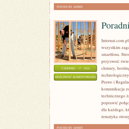
POSTED BY ADMIN
Poradn
Internat.com.p
wszystkim zaga
smartfona. Str
przyswoić świe
chmury, hostin
CZERWIEC - 17 - 2026
technologiczny
PORADNIKI
MOŻLIWOŚĆ KOMENTOWANIA
Prawo i Regula
UŻYTKOWNIKA
ZOSTAŁA WYŁĄCZONA
komunikacja zo
technicznego ż
poprawić połąc
dla każdego, k
tematyka strony
POSTED BY ADMIN