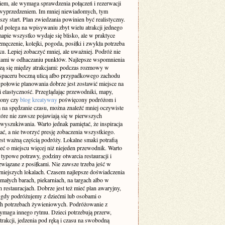
iem, ale wymaga sprawdzenia połączeń i rezerwacji
 wyprzedzeniem. Im mniej niewiadomych, tym
szy start. Plan zwiedzania powinien być realistyczny.
d polega na wpisywaniu zbyt wielu atrakcji jednego
apie wszystko wydaje się blisko, ale w praktyce
męczenie, kolejki, pogoda, posiłki i zwykła potrzeba
. Lepiej zobaczyć mniej, ale uważniej. Podróż nie
dami w odhaczaniu punktów. Najlepsze wspomnienia
dzą się między atrakcjami: podczas rozmowy w
 spaceru boczną ulicą albo przypadkowego zachodu
 połowie planowania dobrze jest zostawić miejsce na
 i elastyczność. Przeglądając przewodniki, mapy,
trony czy
blog kreatywny
poświęcony podróżom i
na spędzanie czasu, można znaleźć mniej oczywiste
tóre nie zawsze pojawiają się w pierwszych
wyszukiwania. Warto jednak pamiętać, że inspiracja
ć, a nie tworzyć presję zobaczenia wszystkiego.
est ważną częścią podróży. Lokalne smaki potrafią
eć o miejscu więcej niż niejeden przewodnik. Warto
typowe potrawy, godziny otwarcia restauracji i
związane z posiłkami. Nie zawsze trzeba jeść w
rniejszych lokalach. Czasem najlepsze doświadczenia
małych barach, piekarniach, na targach albo w
 restauracjach. Dobrze jest też mieć plan awaryjny,
 gdy podróżujemy z dziećmi lub osobami o
ch potrzebach żywieniowych. Podróżowanie z
ymaga innego rytmu. Dzieci potrzebują przerw,
trakcji, jedzenia pod ręką i czasu na swobodną