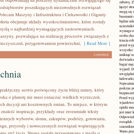
tóre odpowiadają na potrzeby dynamicznie rozwijającego się
zabawę. Z
zedsiębiorstw poszukujących niezawodnych rozwiązań
łączyć atr
mogą się 
Polecam Maszyny i Infrastruktura i Ciekawostki i Giganty
basenami 
oferta obejmuje układy wysokociśnieniowe, które zostały
będzie uda
uczestnik
yślą o najbardziej wymagających zastosowaniach.
wymaga ro
szyny, pozwalające na realizację procesów związanych z
osoba chc
trzecia ro
ieczyszczeń, przygotowaniem powierzchni,
[ Read More ]
przed wyja
wszystko 
uniknąć na
CONTINUE
doświadcz
bagaż męcz
wyjazd. D
chnia
uwzględni
ładowarki
Najważnie
podczas po
praktyczny serwis poświęcony życiu bliżej natury, który
bezpieczeń
roska o planetę nie musi oznaczać wielkich wyrzeczeń,
Przed wyj
wjazdowe,
h decyzji ani kosztownych zmian. To miejsce, w którym
opieki me
znaleźć inspiracje, przykłady oraz zrozumiałe teksty
jest mieć
Odpowiedz
ziennych wyborów, domu, zakupów, podróży, gotowania,
rozsądek. 
lingu, przyrody i nowoczesnych rozwiązań wspierających
szacunkie
Warto poz
omy styl życia. Strona została przygotowana z myślą o