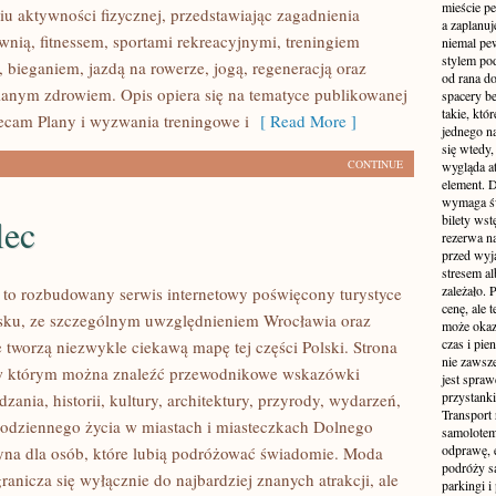
mieście pe
u aktywności fizycznej, przedstawiając zagadnienia
a zaplanu
wnią, fitnessem, sportami rekreacyjnymi, treningiem
niemal pe
stylem po
 bieganiem, jazdą na rowerze, jogą, regeneracją oraz
od rana do
anym zdrowiem. Opis opiera się na tematyce publikowanej
spacery be
takie, któ
lecam Plany i wyzwania treningowe i
[ Read More ]
jednego n
się wtedy,
CONTINUE
wygląda at
element. 
wymaga św
lec
bilety wst
rezerwa n
przed wyj
stresem al
zależało. 
o rozbudowany serwis internetowy poświęcony turystyce
cenę, ale 
sku, ze szczególnym uwzględnieniem Wrocławia oraz
może okaza
czas i pie
e tworzą niezwykle ciekawą mapę tej części Polski. Strona
nie zawsze
, w którym można znaleźć przewodnikowe wskazówki
jest spraw
przystanki
zania, historii, kultury, architektury, przyrody, wydarzeń,
Transport
 codziennego życia w miastach i miasteczkach Dolnego
samolotem
odprawę, e
ryna dla osób, które lubią podróżować świadomie. Moda
podróży s
anicza się wyłącznie do najbardziej znanych atrakcji, ale
parkingi 