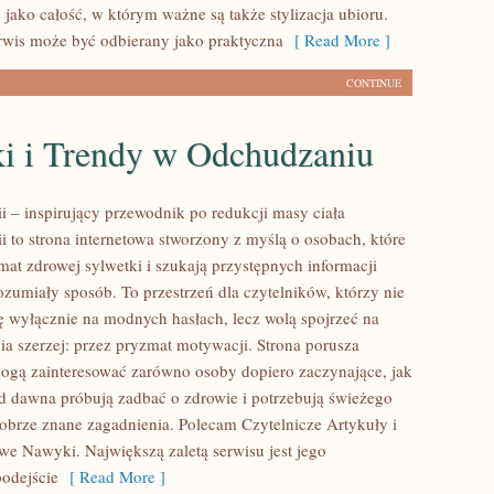
jako całość, w którym ważne są także stylizacja ubioru.
rwis może być odbierany jako praktyczna
[ Read More ]
CONTINUE
i i Trendy w Odchudzaniu
ii – inspirujący przewodnik po redukcji masy ciała
ii to strona internetowa stworzony z myślą o osobach, które
mat zdrowej sylwetki i szukają przystępnych informacji
zumiały sposób. To przestrzeń dla czytelników, którzy nie
ię wyłącznie na modnych hasłach, lecz wolą spojrzeć na
ia szerzej: przez pryzmat motywacji. Strona porusza
mogą zainteresować zarówno osoby dopiero zaczynające, jak
 od dawna próbują zadbać o zdrowie i potrzebują świeżego
dobrze znane zagadnienia. Polecam Czytelnicze Artykuły i
owe Nawyki. Największą zaletą serwisu jest jego
odejście
[ Read More ]