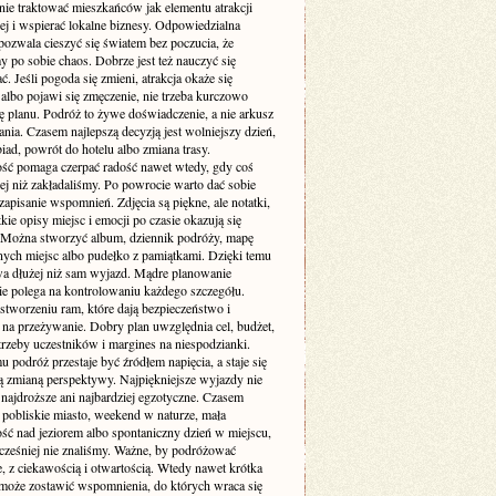
nie traktować mieszkańców jak elementu atrakcji
ej i wspierać lokalne biznesy. Odpowiedzialna
pozwala cieszyć się światem bez poczucia, że
 po sobie chaos. Dobrze jest też nauczyć się
. Jeśli pogoda się zmieni, atrakcja okaże się
albo pojawi się zmęczenie, nie trzeba kurczowo
ę planu. Podróż to żywe doświadczenie, a nie arkusz
ia. Czasem najlepszą decyzją jest wolniejszy dzień,
iad, powrót do hotelu albo zmiana trasy.
ość pomaga czerpać radość nawet wtedy, gdy coś
zej niż zakładaliśmy. Po powrocie warto dać sobie
zapisanie wspomnień. Zdjęcia są piękne, ale notatki,
ótkie opisy miejsc i emocji po czasie okazują się
 Można stworzyć album, dziennik podróży, mapę
ych miejsc albo pudełko z pamiątkami. Dzięki temu
wa dłużej niż sam wyjazd. Mądre planowanie
ie polega na kontrolowaniu każdego szczegółu.
stworzeniu ram, które dają bezpieczeństwo i
 na przeżywanie. Dobry plan uwzględnia cel, budżet,
trzeby uczestników i margines na niespodzianki.
u podróż przestaje być źródłem napięcia, a staje się
 zmianą perspektywy. Najpiękniejsze wyjazdy nie
najdroższe ani najbardziej egzotyczne. Czasem
 pobliskie miasto, weekend w naturze, mała
ść nad jeziorem albo spontaniczny dzień w miejscu,
cześniej nie znaliśmy. Ważne, by podróżować
, z ciekawością i otwartością. Wtedy nawet krótka
oże zostawić wspomnienia, do których wraca się