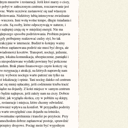
łnym muzeów i restauracji. Jeśli ktoś marzy o ciszy,
je pobyt w zatłoczonym centrum, rozczarowanie jest
wne. Warto uczciwie zastanowić się nad własnym
dróżowania. Niektórzy lubią intensywne zwiedzanie
 wieczora. Inni wolą wolne tempo, długie śniadania i
z celu. Są osoby, które odpoczywają w naturze, i
re najlepiej czują się w miejskiej energii. Nie ma
ajlepszego sposobu podróżowania. Problem pojawia
 gdy próbujemy realizować cudzy styl, bo tak
rakcyjnie w internecie. Budżet to kolejny ważny
Dobrze zaplanowana podróż nie musi być droga, ale
iadomości kosztów. Transport, noclegi, jedzenie,
ępu, lokalna komunikacja, ubezpieczenie, pamiątki i
a niespodziewane wydatki powinny być policzone
azdem. Brak planu finansowego często kończy się
bo rezygnacją z atrakcji, na których naprawdę nam
Przy wyborze noclegu warto patrzeć nie tylko na
też lokalizację i opinie. Tani nocleg daleko od centrum
ć się mniej opłacalny, jeśli codziennie trzeba tracić
niądze na dojazdy. Z kolei miejsce w samym centrum
 będzie najlepsze, jeśli zależy nam na ciszy. Dobrze
dzić, jak wygląda okolica, czy w pobliżu są sklepy,
, restauracje i miejsca, które chcemy odwiedzić.
 również wpływa na komfort. W przypadku podróży
 warto uwzględnić czas dojazdu na lotnisko,
wentualne opóźnienia i transfer po przylocie. Przy
amochodem dobrze zaplanować postoje, sprawdzić
i przepisy drogowe. Pociąg może być wygodnym