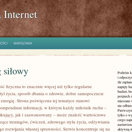
 Internet
REŚCI
WARSZAWA
 siłowy
Podróże k
i odpoczyn
źle zaplan
ść fizyczna to znacznie więcej niż tylko regularne
napięty h
budżet, br
styl życia, sposób dbania o zdrowie, dobre samopoczucie
pośpiech 
 energię. Strona poświęcona tej tematyce stanowi
mieszane 
nie odbier
ompendium informacji, w którym każdy miłośnik ruchu –
Pierwszym
kujący, jak i zaawansowany – może znaleźć wartościowe
tylko o wy
czego nap
czące treningów, ćwiczeń, zdrowego stylu życia, odżywiania
nastawioną
o rozwijania własnej sprawności. Serwis koncentruje się na
aktywną w