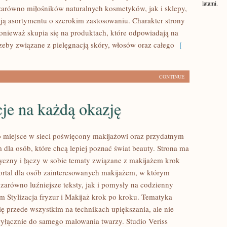
latami.
zarówno miłośników naturalnych kosmetyków, jak i sklepy,
ją asortymentu o szerokim zastosowaniu. Charakter strony
ponieważ skupia się na produktach, które odpowiadają na
zeby związane z pielęgnacją skóry, włosów oraz całego
[
CONTINUE
cje na każdą okazję
to miejsce w sieci poświęcony makijażowi oraz przydatnym
dla osób, które chcą lepiej poznać świat beauty. Strona ma
tyczny i łączy w sobie tematy związane z makijażem krok
ortal dla osób zainteresowanych makijażem, w którym
zarówno luźniejsze teksty, jak i pomysły na codzienny
m Stylizacja fryzur i Makijaż krok po kroku. Tematyka
ię przede wszystkim na technikach upiększania, ale nie
wyłącznie do samego malowania twarzy. Studio Veriss