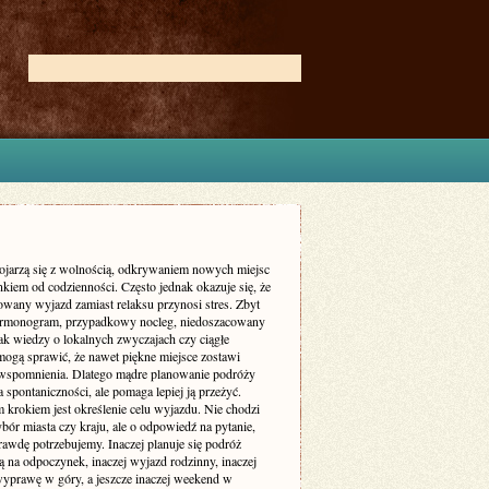
ojarzą się z wolnością, odkrywaniem nowych miejsc
kiem od codzienności. Często jednak okazuje się, że
owany wyjazd zamiast relaksu przynosi stres. Zbyt
armonogram, przypadkowy nocleg, niedoszacowany
ak wiedzy o lokalnych zwyczajach czy ciągłe
mogą sprawić, że nawet piękne miejsce zostawi
wspomnienia. Dlatego mądre planowanie podróży
a spontaniczności, ale pomaga lepiej ją przeżyć.
 krokiem jest określenie celu wyjazdu. Nie chodzi
bór miasta czy kraju, ale o odpowiedź na pytanie,
rawdę potrzebujemy. Inaczej planuje się podróż
 na odpoczynek, inaczej wyjazd rodzinny, inaczej
yprawę w góry, a jeszcze inaczej weekend w