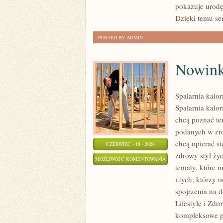
pokazuje urodę 
OKAZJĘ
Dzięki temu se
POSTED BY ADMIN
Nowink
Spalarnia kalor
Spalarnia kalor
chcą poznać te
podanych w zro
chcą opierać s
CZERWIEC - 18 - 2026
zdrowy styl życ
NOWINKI
MOŻLIWOŚĆ KOMENTOWANIA
tematy, które 
I
ZOSTAŁA WYŁĄCZONA
i tych, którzy
TRENDY
spojrzenia na 
W
Lifestyle i Zdr
ODCHUDZANIU
kompleksowe p