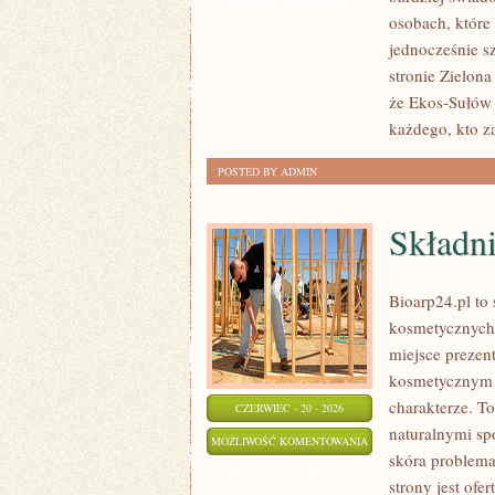
KUCHNIA
ZOSTAŁA WYŁĄCZONA
osobach, któr
jednocześnie s
stronie Zielon
że Ekos-Sułów 
każdego, kto za
POSTED BY ADMIN
Składni
Bioarp24.pl to
kosmetycznych 
miejsce prezent
kosmetycznym o
charakterze. To
CZERWIEC - 20 - 2026
naturalnymi s
SKŁADNIKI
MOŻLIWOŚĆ KOMENTOWANIA
skóra problem
POD
ZOSTAŁA WYŁĄCZONA
strony jest of