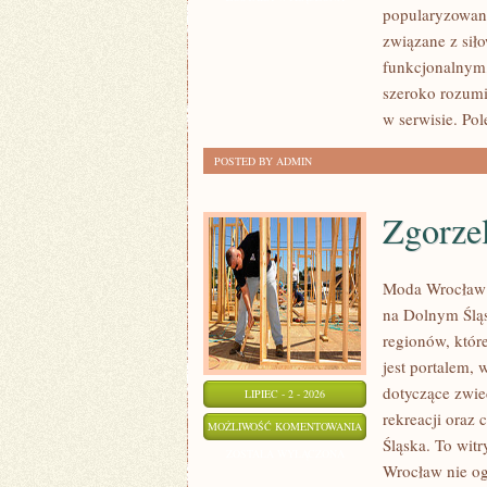
popularyzowani
związane z siło
funkcjonalnym,
szeroko rozumi
w serwisie. Po
POSTED BY ADMIN
Zgorze
Moda Wrocław t
na Dolnym Ślą
regionów, któr
jest portalem
dotyczące zwied
LIPIEC - 2 - 2026
rekreacji oraz
ZGORZELEC
MOŻLIWOŚĆ KOMENTOWANIA
Śląska. To wit
ZOSTAŁA WYŁĄCZONA
Wrocław nie ogr