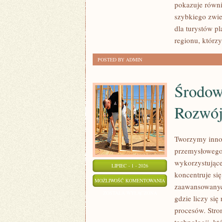
pokazuje równi
szybkiego zwie
dla turystów p
regionu, którzy
POSTED BY ADMIN
Środow
Rozwó
Tworzymy innow
przemysłowego,
wykorzystujące
LIPIEC - 1 - 2026
koncentruje si
ŚRODOWISKO
MOŻLIWOŚĆ KOMENTOWANIA
zaawansowanych
I
ZOSTAŁA WYŁĄCZONA
gdzie liczy si
ZRÓWNOWAŻONY
procesów. Stro
ROZWÓJ