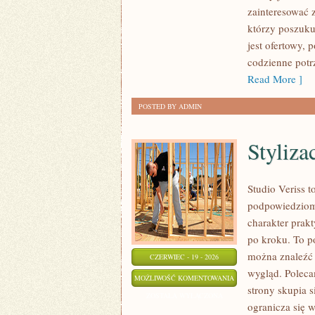
LUPĄ
zainteresować 
którzy poszuku
jest ofertowy, 
codzienne potr
Read More ]
POSTED BY ADMIN
Styliza
Studio Veriss 
podpowiedziom 
charakter prak
po kroku. To p
można znaleźć 
CZERWIEC - 19 - 2026
wygląd. Poleca
STYLIZACJE
MOŻLIWOŚĆ KOMENTOWANIA
strony skupia s
NA
ZOSTAŁA WYŁĄCZONA
ogranicza się 
KAŻDĄ