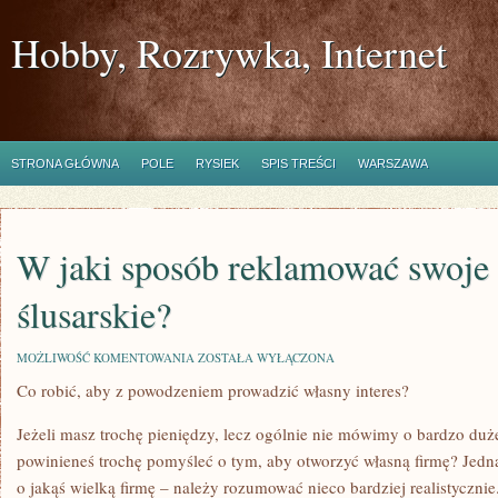
Hobby, Rozrywka, Internet
STRONA GŁÓWNA
POLE
RYSIEK
SPIS TREŚCI
WARSZAWA
W jaki sposób reklamować swoje 
ślusarskie?
W
MOŻLIWOŚĆ KOMENTOWANIA
ZOSTAŁA WYŁĄCZONA
JAKI
Co robić, aby z powodzeniem prowadzić własny interes?
SPOSÓB
REKLAMOWAĆ
SWOJE
Jeżeli masz trochę pieniędzy, lecz ogólnie nie mówimy o bardzo duż
USŁUGI
ŚLUSARSKIE?
powinieneś trochę pomyśleć o tym, aby otworzyć własną firmę? Jed
o jakąś wielką firmę – należy rozumować nieco bardziej realistyczn