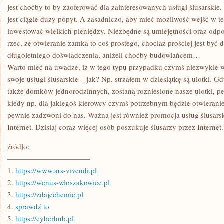
jest choćby to by zaoferować dla zainteresowanych usługi ślusarskie
jest ciągle duży popyt. A zasadniczo, aby mieć możliwość wejść w te
inwestować wielkich pieniędzy. Niezbędne są umiejętności oraz odp
rzec, że otwieranie zamka to coś prostego, chociaż prościej jest być
długoletniego doświadczenia, aniżeli choćby budowlańcem…
Warto mieć na uwadze, iż w tego typu przypadku czymś niezwykle 
swoje usługi ślusarskie – jak? Np. strzałem w dziesiątkę są ulotki. G
także domków jednorodzinnych, zostaną rozniesione nasze ulotki, 
kiedy np. dla jakiegoś kierowcy czymś potrzebnym będzie otwieran
pewnie zadzwoni do nas. Ważna jest również promocja usług ślusarsk
Internet. Dzisiaj coraz więcej osób poszukuje ślusarzy przez Internet.
źródło:
———————————
1.
https://www.ars-vivendi.pl
2.
https://wenus-wloszakowice.pl
3.
https://zdajechemie.pl
4.
sprawdź to
5.
https://cyberhub.pl