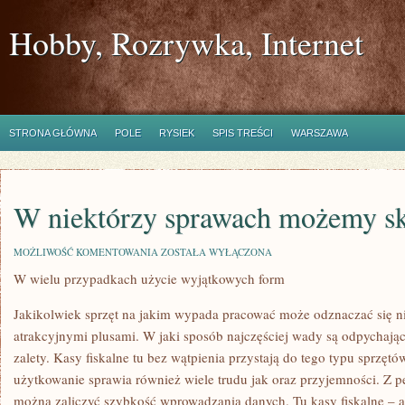
Hobby, Rozrywka, Internet
STRONA GŁÓWNA
POLE
RYSIEK
SPIS TREŚCI
WARSZAWA
W niektórzy sprawach możemy sk
W
MOŻLIWOŚĆ KOMENTOWANIA
ZOSTAŁA WYŁĄCZONA
NIEKTÓRZY
W wielu przypadkach użycie wyjątkowych form
SPRAWACH
MOŻEMY
SKORZYSTAĆ
Jakikolwiek sprzęt na jakim wypada pracować może odznaczać się ni
atrakcyjnymi plusami. W jaki sposób najczęściej wady są odpychające
zalety. Kasy fiskalne tu bez wątpienia przystają do tego typu sprzęt
użytkowanie sprawia również wiele trudu jak oraz przyjemności. Z
można zaliczyć szybkość wprowadzania danych. Tu kasy fiskalne – ar