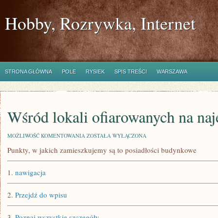
Hobby, Rozrywka, Internet
STRONA GŁÓWNA
POLE
RYSIEK
SPIS TREŚCI
WARSZAWA
Wśród lokali ofiarowanych na naj
WŚRÓD
MOŻLIWOŚĆ KOMENTOWANIA
ZOSTAŁA WYŁĄCZONA
LOKALI
Punkty, w jakich zamieszkujemy są to posiadłości budynkowe
OFIAROWANYCH
NA
NAJEM
1.
nawigacja
LUB
SPRZEDAŻ
2.
Przejdź do wpisu
3.
Poznaj wszystkie szczegóły