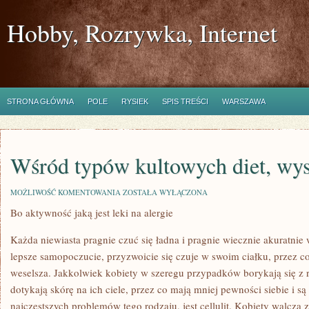
Hobby, Rozrywka, Internet
STRONA GŁÓWNA
POLE
RYSIEK
SPIS TREŚCI
WARSZAWA
Wśród typów kultowych diet, wys
WŚRÓD
MOŻLIWOŚĆ KOMENTOWANIA
ZOSTAŁA WYŁĄCZONA
TYPÓW
Bo aktywność jaką jest leki na alergie
KULTOWYCH
DIET,
WYSTĘPUJĄ
Każda niewiasta pragnie czuć się ładna i pragnie wiecznie akuratni
TAKIE
lepsze samopoczucie, przyzwoicie się czuje w swoim ciałku, przez co 
weselsza. Jakkolwiek kobiety w szeregu przypadków borykają się z 
dotykają skórę na ich ciele, przez co mają mniej pewności siebie i s
najczęstszych problemów tego rodzaju, jest cellulit. Kobiety walczą 