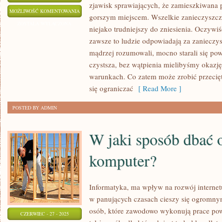
zjawisk sprawiających, że zamieszkiwana pr
KIEDY
MOŻLIWOŚĆ KOMENTOWANIA
gorszym miejscem. Wszelkie zanieczyszczen
BUDUJEMY
ZOSTAŁA WYŁĄCZONA
niejako trudniejszy do zniesienia. Oczywiś
DOM,
zawsze to ludzie odpowiadają za zanieczy
MYŚLMY
mądrzej rozumowali, mocno starali się po
O
czystsza, bez wątpienia mielibyśmy okazję
EKOLOGII
warunkach. Co zatem może zrobić przecię
się ograniczać
[ Read More ]
POSTED BY ADMIN
W jaki sposób dbać 
komputer?
Informatyka, ma wpływ na rozwój internetu
w panujących czasach cieszy się ogromny
osób, które zawodowo wykonują prace powi
CZERWIEC - 27 - 2025