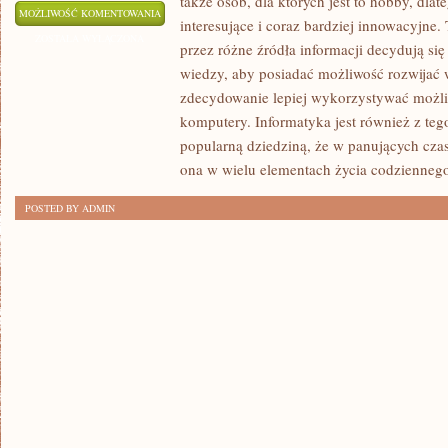
także osób, dla których jest to hobby, dl
W
MOŻLIWOŚĆ KOMENTOWANIA
interesujące i coraz bardziej innowacyjne
JAKI
ZOSTAŁA WYŁĄCZONA
przez różne źródła informacji decydują się
SPOSÓB
wiedzy, aby posiadać możliwość rozwijać w
DBAĆ
zdecydowanie lepiej wykorzystywać możliw
O
komputery. Informatyka jest również z te
WŁASNY
popularną dziedziną, że w panujących cz
KOMPUTER?
ona w wielu elementach życia codziennego
POSTED BY ADMIN