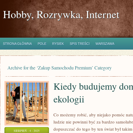
Hobby, Rozrywka, Internet
STRONA GŁÓWNA
POLE
RYSIEK
SPIS TREŚCI
WARSZAWA
Archive for the ‘Zakup Samochodu Premium’ Category
Kiedy budujemy do
ekologii
Co możemy robić, aby niejako pomóc na
ludzie nie powinni być za bardzo samolub
dopuszczać do tego by ten świat był takim
SIERPIEŃ - 4 - 2025