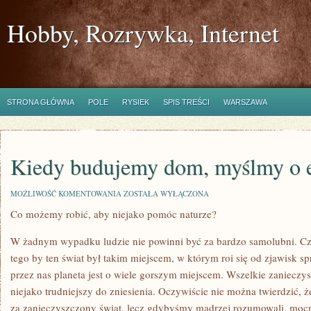
Hobby, Rozrywka, Internet
STRONA GŁÓWNA
POLE
RYSIEK
SPIS TREŚCI
WARSZAWA
Kiedy budujemy dom, myślmy o e
KIEDY
MOŻLIWOŚĆ KOMENTOWANIA
ZOSTAŁA WYŁĄCZONA
BUDUJEMY
Co możemy robić, aby niejako pomóc naturze?
DOM,
MYŚLMY
O
W żadnym wypadku ludzie nie powinni być za bardzo samolubni. C
EKOLOGII
tego by ten świat był takim miejscem, w którym roi się od zjawisk s
przez nas planeta jest o wiele gorszym miejscem. Wszelkie zanieczysz
niejako trudniejszy do zniesienia. Oczywiście nie można twierdzić, 
za zanieczyszczony świat, lecz gdybyśmy mądrzej rozumowali, mocno