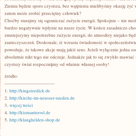
Ziemia będzie sporo czystsza, bez wątpienia mielibyśmy okazję żyć
zatem może zrobić przeciętny człowiek?
Choćby starajmy się ograniczać zużycie energii. Spokojnie – nie mo
bardzo negatywnie wpłynie na nasze życie. W końcu zasadniczo chodzi
zmniejszymy niepotrzebne zużycie energii, do atmosfery niejako bę
zanieczyszczeń. Doskonale, iż wzrasta świadomość w społeczeństwie,
powoduje, że takowe akcje mają jakiś sens. Jeżeli wyłącznie jedna os
absolutnie nikt tego nie odczuje. Jednakże jak to się zwykło mawiać 
czystszy świat rozpocznijmy od właśnie własnej osoby!
źródło:
———————————
1.
http://kingsizedick.de
2.
http://kirche-im-neusser-sueden.de
3.
więcej treści
4.
http://kizmantravel.de
5.
http://klanghelden-shop.de