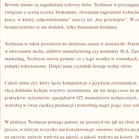
Równie istotne są zagadnienia ochrony ludzi. Techneau w przystępn
związane z oceną ryzyka, blokadami, obszarami zagrożenia wybuche
pracy, w której „odpowiedzialnie” znaczy też „bez przestojów”. W 
bezpieczeństwo to nie dodatek, tylko fundament działania.
Techneau to także przestrzeń do śledzenia zmian w przemyśle: Przemys
w utrzymaniu ruchu, additive manufacturing czy kontrakty SLA. Zam
marketing, Techneau stawia pytanie: co z tego wynika w warunkach 
pułapki wdrożeniowe. Dzięki temu czytelnik dostaje realny obraz.
Całość spina styl, który łączy kompetencje z językiem zrozumiałym. 
chcą dokładać kolejne warstwy zrozumienia, ale nie mają czasu na 
praktyków: inżynierów, specjalistów OT, menedżerów technicznych, a
wchodzą w świat ciężkiej produkcji i potrzebują mapy pojęć oraz s
W praktyce Techneau pomaga patrzeć na przemysł nie jak na zbiór iz
proces, w którym wszystko ma konsekwencje: surowiec wpływa na p
na zużycie, zużycie wpływa na jakość, a jakość wpływa na koszty. Je