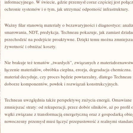
informacyjnego. W świecie, gdzie przemysł coraz częściej jest połączo
ochronie systemów i o tym, jak utrzymać odporność infrastruktury.
Ważny filar stanowią materiały o bezawaryjności i diagnostyce: anali
smarowania, NDT, predykcja. Techneau pokazuje, jak zamiast działa
przechodzić na podejście proaktywne. Dzięki temu można zmniejsza
żywotność i obniżać koszty.
Nie brakuje też tematów „twardych”, związanych z materiałoznawstwe
łączenie materiałów, obróbka cieplna, erozja, degradacja chemiczna
materiał decyduje, czy proces będzie powtarzalny, dlatego Techneau
doborze komponentów, powłok i rozwiązań konstrukcyjnych.
Techneau uwzględnia także perspektywę zużycia energii. Omawiane są
zmniejszać straty: od rekuperacji, przez dobór silników, aż po profil 
wątki związane z transformacją energetyczną oraz z gospodarką obi
nowoczesny przemysł musi łączyć przepustowość z realnymi standar