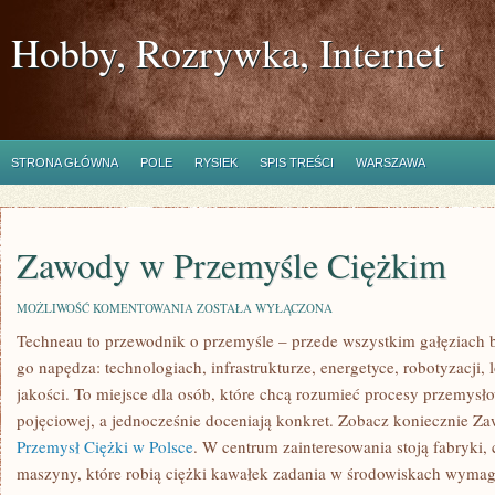
Hobby, Rozrywka, Internet
STRONA GŁÓWNA
POLE
RYSIEK
SPIS TREŚCI
WARSZAWA
Zawody w Przemyśle Ciężkim
ZAWODY
MOŻLIWOŚĆ KOMENTOWANIA
ZOSTAŁA WYŁĄCZONA
W
Techneau to przewodnik o przemyśle – przede wszystkim gałęziach b
PRZEMYŚLE
CIĘŻKIM
go napędza: technologiach, infrastrukturze, energetyce, robotyzacji, 
jakości. To miejsce dla osób, które chcą rozumieć procesy przemys
pojęciowej, a jednocześnie doceniają konkret. Zobacz koniecznie Z
Przemysł Ciężki w Polsce
. W centrum zainteresowania stoją fabryki,
maszyny, które robią ciężki kawałek zadania w środowiskach wymag