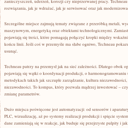
zanieczyszczeń, uderzeń, korozji czy nieprzerwanej pracy. Techneau o
rozwiązania, jak je wdrażać, jak je serwisować oraz jak modernizow
Szczególne miejsce zajmują tematy związane z przeróbką metali, w
maszynowym, energetyką oraz obiektami technologicznymi. Zamiast
pojawiają się treści, które pomagają połączyć kropki między wskaźn
końcu linii. Jeśli coś w przemyśle ma słabe ogniwo, Techneau pokazuj
usunąć.
Techneau patrzy na przemysł jak na sieć zależności. Dlatego obok o
pojawiają się wątki o koordynacji produkcji, o harmonogramowaniu 
metodykach takich jak szczupłe zarządzanie, kultura niezawodności, 
niezawodności. To kompas, który pozwala mądrzej inwestować – czy 
zmianę parametrów.
Dużo miejsca poświęcone jest automatyzacji: od sensorów i aparatur
PLC, wizualizację, aż po systemy realizacji produkcji i spięcie syst
dane zamieniają się w reakcje, jak buduje się przejrzyste pulpity i ja