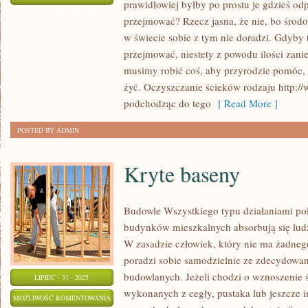
prawidłowiej byłby po prostu je gdzieś od
ZAJMUJĄCA
ZOSTAŁA WYŁĄCZONA
przejmować? Rzecz jasna, że nie, bo środo
SIĘ
w świecie sobie z tym nie doradzi. Gdyby 
OCZYSZCZANIEM
przejmować, niestety z powodu ilości zani
ŚCIEKÓW
musimy robić coś, aby przyrodzie pomóc,
żyć. Oczyszczanie ścieków rodzaju http://
podchodząc do tego
[ Read More ]
POSTED BY ADMIN
Kryte baseny
Budowle Wszystkiego typu działaniami p
budynków mieszkalnych absorbują się lud
W zasadzie człowiek, który nie ma żadneg
poradzi sobie samodzielnie ze zdecydowan
budowlanych. Jeżeli chodzi o wznoszenie 
LIPIEC - 31 - 2025
wykonanych z cegły, pustaka lub jeszcze i
KRYTE
MOŻLIWOŚĆ KOMENTOWANIA