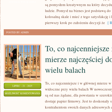
CIEKAWĄ
ZOSTAŁA WYŁĄCZONA
są pomysłem kreatywnym na który decyduj
PROPOZYCJĘ
ludzie. Pomysł na biznes jest podstawą do 
USŁUG,
kolosalną skale i mieć z tego satysfakcję i 
PROPONUJE
pierwszy krok po założeniu decyzji że
[ R
FIRMA
POSTED BY ADMIN
PRAWNICZA
To, co najcenniejsze
mierze najczęściej d
wielu balach
To, co najcenniejsze i w głównej mierze
LIPIEC - 21 - 2025
widoczne przy wielu balach W nowoczesny
TO,
MOŻLIWOŚĆ KOMENTOWANIA
są od nas żądane, dla powstania w szeroki
CO
ZOSTAŁA WYŁĄCZONA
dostaje papier firmowy. Jest to doskonały
NAJCENNIEJSZE
kontrahentom swoich danych adresowych 
I