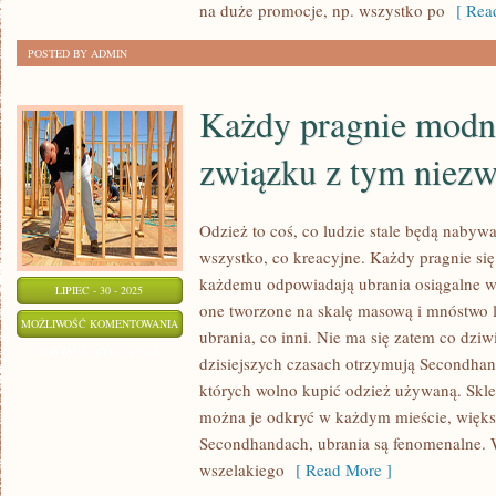
I
na duże promocje, np. wszystko po
[ Read
W
POSTED BY ADMIN
MAŁEJ
CENIE
Każdy pragnie modn
związku z tym niez
Odzież to coś, co ludzie stale będą nabyw
wszystko, co kreacyjne. Każdy pragnie się
każdemu odpowiadają ubrania osiągalne w 
LIPIEC - 30 - 2025
one tworzone na skalę masową i mnóstwo l
KAŻDY
MOŻLIWOŚĆ KOMENTOWANIA
ubrania, co inni. Nie ma się zatem co dzi
PRAGNIE
ZOSTAŁA WYŁĄCZONA
dzisiejszych czasach otrzymują Secondhan
MODNIE
których wolno kupić odzież używaną. Sklep
WYGLĄDAĆ,
można je odkryć w każdym mieście, więk
W
Secondhandach, ubrania są fenomenalne. 
ZWIĄZKU
wszelakiego
[ Read More ]
Z