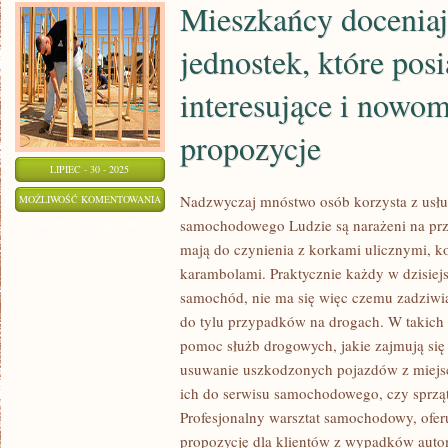
Mieszkańcy doceniaj
jednostek, które posi
interesujące i nowo
propozycje
LIPIEC - 30 - 2025
MIESZKAŃCY
Nadzwyczaj mnóstwo osób korzysta z usł
MOŻLIWOŚĆ KOMENTOWANIA
samochodowego Ludzie są narażeni na prze
DOCENIAJĄ
ZOSTAŁA WYŁĄCZONA
mają do czynienia z korkami ulicznymi, k
USŁUGI
karambolami. Praktycznie każdy w dzisiej
JEDNOSTEK,
samochód, nie ma się więc czemu zadziwi
KTÓRE
do tylu przypadków na drogach. W takich 
POSIADAJĄ
pomoc służb drogowych, jakie zajmują się 
INTERESUJĄCE
usuwanie uszkodzonych pojazdów z miej
I
ich do serwisu samochodowego, czy sprzą
NOWOMODNE
Profesjonalny warsztat samochodowy, ofer
PROPOZYCJE
propozycję dla klientów z wypadków auto