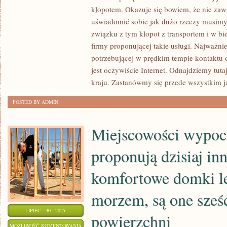
WĄTPLIWOŚCI,
kłopotem. Okazuje się bowiem, że nie zaw
ŻE
uświadomić sobie jak dużo rzeczy musimy
KAŻDY
związku z tym kłopot z transportem i w 
Z
firmy proponującej takie usługi. Najważn
potrzebującej w prędkim tempie kontakt
NAS
jest oczywiście Internet. Odnajdziemy tut
POSIADA
kraju. Zastanówmy się przede wszystkim j
W
GŁOWIE
POSTED BY ADMIN
WYMARZONE
MIEJSCE
Miejscowości wypo
ZAMIESZKANIA
proponują dzisiaj i
komfortowe domki l
morzem, są one sześ
LIPIEC - 30 - 2025
powierzchni
MIEJSCOWOŚCI
MOŻLIWOŚĆ KOMENTOWANIA