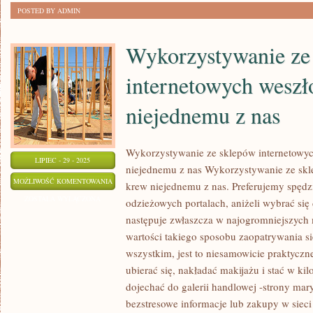
POSTED BY ADMIN
TYM
NIEZWYKLE
Wykorzystywanie ze
internetowych weszł
niejednemu z nas
Wykorzystywanie ze sklepów internetowy
LIPIEC - 29 - 2025
niejednemu z nas Wykorzystywanie ze skl
WYKORZYSTYWANIE
MOŻLIWOŚĆ KOMENTOWANIA
krew niejednemu z nas. Preferujemy spędz
ZE
ZOSTAŁA WYŁĄCZONA
odzieżowych portalach, aniżeli wybrać się
SKLEPÓW
następuje zwłaszcza w najogromniejszych mi
INTERNETOWYCH
wartości takiego sposobu zaopatrywania s
WESZŁO
wszystkim, jest to niesamowicie praktycz
W
ubierać się, nakładać makijażu i stać w k
dojechać do galerii handlowej -strony ma
KREW
bezstresowe informacje lub zakupy w sieci
NIEJEDNEMU