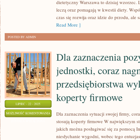
dietetyczny Warszawa to dzisiaj wzorzec. L
DZISIEJSZYCH
leczą oraz pomagają w kwestii diety. Wsp
CZASACH
czas się rozwija oraz idzie do przodu, ale 
WYBITNIE
Read More ]
POŻĄDANA
POSTED BY ADMIN
Dla zaznaczenia pozy
jednostki, coraz nag
przedsiębiorstwa wy
koperty firmowe
LIPIEC - 22 - 2025
DLA
Dla zaznaczenia sytuacji swojej firmy, cor
MOŻLIWOŚĆ KOMENTOWANIA
stosują koperty firmowe W największym sto
ZAZNACZENIA
ZOSTAŁA WYŁĄCZONA
jakich można posługiwać się za pomocą Int
POZYCJI
niesłychanie wygodni, wobec tego entuzjas
SWOJEJ