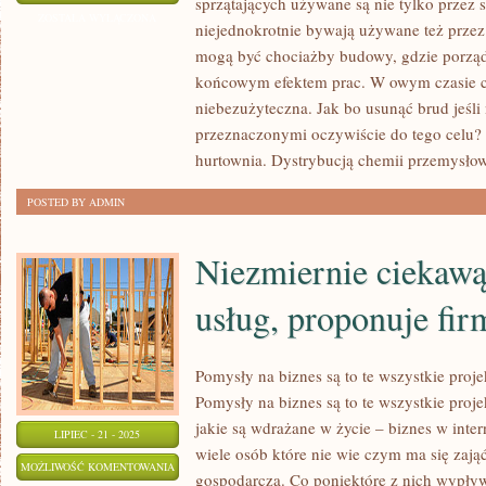
sprzątających używane są nie tylko przez s
CHEMICZNE
ZOSTAŁA WYŁĄCZONA
niejednokrotnie bywają używane też przez
SĄ
mogą być chociażby budowy, gdzie porządk
UŻYWANE
końcowym efektem prac. W owym czasie c
W
niebezużyteczna. Jak bo usunąć brud jeśl
WIELU
przeznaczonymi oczywiście do tego celu? 
BRANŻACH
hurtownia. Dystrybucją chemii przemysłow
POSTED BY ADMIN
Niezmiernie ciekawą
usług, proponuje fi
Pomysły na biznes są to te wszystkie proje
Pomysły na biznes są to te wszystkie proje
jakie są wdrażane w życie – biznes w inter
LIPIEC - 21 - 2025
wiele osób które nie wie czym ma się zają
NIEZMIERNIE
MOŻLIWOŚĆ KOMENTOWANIA
gospodarczą. Co poniektóre z nich wypływ