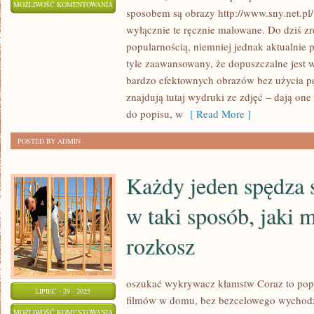
TELEWIZJA
MOŻLIWOŚĆ KOMENTOWANIA
sposobem są obrazy http://www.sny.net.pl
LUB
ZOSTAŁA WYŁĄCZONA
wyłącznie te ręcznie malowane. Do dziś zr
INTERNET?
popularnością, niemniej jednak aktualnie p
NIE
tyle zaawansowany, że dopuszczalne jest
MUSISZ
bardzo efektownych obrazów bez użycia pę
WYBIERAĆ
znajdują tutaj wydruki ze zdjęć – dają on
do popisu, w
[ Read More ]
POSTED BY ADMIN
Każdy jeden spędza
w taki sposób, jaki 
rozkosz
oszukać wykrywacz kłamstw Coraz to popul
LIPIEC - 29 - 2025
filmów w domu, bez bezcelowego wychodze
KAŻDY
MOŻLIWOŚĆ KOMENTOWANIA