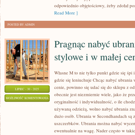
SOBIE
odpowiednio objętościowy, żeby zdołał pom
I
Read More ]
INNYM
POSTED BY ADMIN
Pragnąc nabyć ubran
stylowe i w małej ce
Własne M to nie tylko punkt gdzie się śpi i
gdzie się leniuchuje Chcąc nabyć ubrania 
cenie, powinno się udać się do sklepu z 
LIPIEC - 30 - 2025
obecnie jest niezmiernie wiele, jako że p
PRAGNĄC
MOŻLIWOŚĆ KOMENTOWANIA
oryginalność i indywidualność, o ile chodz
NABYĆ
ZOSTAŁA WYŁĄCZONA
używaną odzieżą, wolno nabyć ubrania zn
UBRANIA
dużo osób. Ubrania w Secondhandach są z
WYTWORNE,
uszczerbków. Ubrania można nabyć wyceni
STYLOWE
ewentualnie na wagę. Nader często w takic