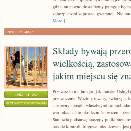
DOMU
gdzie na pewno dostaniemy paragon będą
zabezpieczeń w postaci gwarancji. Nie ma
More ]
POSTED BY ADMIN
Składy bywają przeró
wielkością, zastoso
jakim miejscu się zn
Przewóz to nic innego, jak transfer Usługi 
LIPIEC - 31 - 2025
przewożenie. Wozimy towary, zwierzęta, l
SKŁADY
MOŻLIWOŚĆ KOMENTOWANIA
stosowny sposób, właściwymi samochodam
BYWAJĄ
ZOSTAŁA WYŁĄCZONA
warunkach. I to okoliczności wożenia rzec
PRZERÓŻNE,
Stanowią podstawę naczepy podkontenero
RÓŻNIĄ
trakcie kontroli drogowej nieodzowne jest