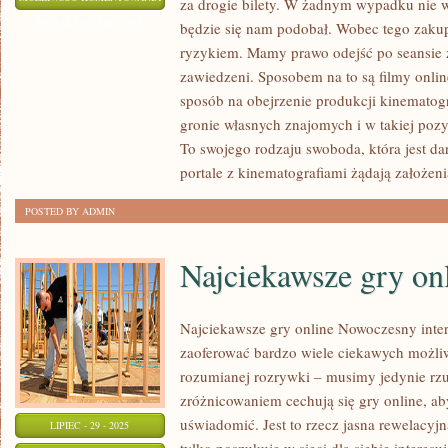
za drogie bilety. W żadnym wypadku nie 
JEDEN
ZOSTAŁA WYŁĄCZONA
będzie się nam podobał. Wobec tego zakup
SPĘDZA
ryzykiem. Mamy prawo odejść po seansie z
SWOBODNY
zawiedzeni. Sposobem na to są filmy onlin
CZAS
sposób na obejrzenie produkcji kinematog
W
gronie własnych znajomych i w takiej pozycj
To swojego rodzaju swoboda, która jest da
TAKI
portale z kinematografiami żądają założeni
SPOSÓB,
JAKI
POSTED BY ADMIN
MU
SPRAWIA
Najciekawsze gry on
ROZKOSZ
Najciekawsze gry online Nowoczesny inte
zaoferować bardzo wiele ciekawych możli
rozumianej rozrywki – musimy jedynie rz
zróżnicowaniem cechują się gry online, ab
uświadomić. Jest to rzecz jasna rewelacyj
LIPIEC - 29 - 2025