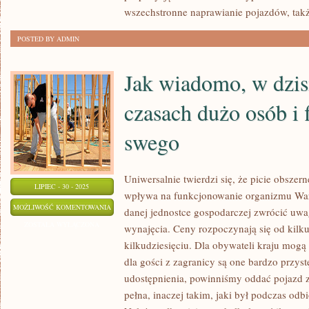
wszechstronne naprawianie pojazdów, tak
POSTED BY ADMIN
Jak wiadomo, w dzis
czasach dużo osób i 
swego
Uniwersalnie twierdzi się, że picie obszern
LIPIEC - 30 - 2025
wpływa na funkcjonowanie organizmu Wa
JAK
MOŻLIWOŚĆ KOMENTOWANIA
danej jednostce gospodarczej zwrócić uwa
WIADOMO,
ZOSTAŁA WYŁĄCZONA
wynajęcia. Ceny rozpoczynają się od kilk
W
kilkudziesięciu. Dla obywateli kraju mog
DZISIEJSZYCH
dla gości z zagranicy są one bardzo przys
CZASACH
udostępnienia, powinniśmy oddać pojazd
DUŻO
pełna, inaczej takim, jaki był podczas odb