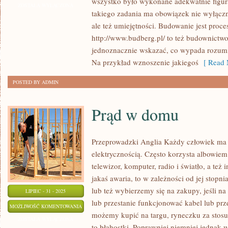
wszystko było wykonane adekwatnie figura
BASENY
ZOSTAŁA WYŁĄCZONA
takiego zadania ma obowiązek nie wyłącz
ale też umiejętności. Budowanie jest proc
http://www.budberg.pl/ to też budownictwo.
jednoznacznie wskazać, co wypada rozumie
Na przykład wznoszenie jakiegoś
[ Read 
POSTED BY ADMIN
Prąd w domu
Przeprowadzki Anglia Każdy człowiek ma 
elektrycznością. Często korzysta albowiem 
telewizor, komputer, radio i światło, a też 
jakaś awaria, to w zależności od jej stopni
lub też wybierzemy się na zakupy, jeśli na
LIPIEC - 31 - 2025
lub przestanie funkcjonować kabel lub prz
PRĄD
MOŻLIWOŚĆ KOMENTOWANIA
możemy kupić na targu, ryneczku za stos
W
ZOSTAŁA WYŁĄCZONA
to błahostki. Poprawniej niemniej jednak 