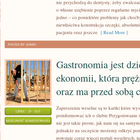
nie przychodzą do dentysty, żeby zwalczać
LEGENDARNY
o własne uzębienie poprzez regularne myc
OBECNIE
jedno – co poniektóre problemy jak choćb
INTERES
niewłaściwa konstrukcja szczęki, absolutn
pacjenta oraz jeszcze
[ Read More ]
POSTED BY ADMIN
Gastronomia jest dzi
ekonomii, która pręż
oraz ma przed sobą c
Zaproszenia weselne są to kartki które wy
LIPIEC - 29 - 2025
poinformować ich o ślubie Przygotowanie 
GASTRONOMIA
MOŻLIWOŚĆ KOMENTOWANIA
nie jest takie proste, jak nam się na samy
JEST
ZOSTAŁA WYŁĄCZONA
jednakże na szczęście możemy odkryć pom
DZIEDZINĄ
powstaje coraz więcej portali weselnych, 