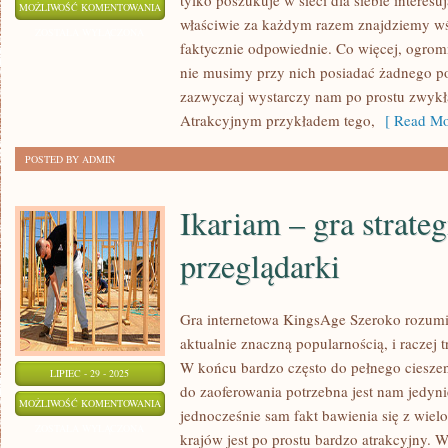
tylko poszukuje w sieci dla siebie interesu
NAJCIEKAWSZE
MOŻLIWOŚĆ KOMENTOWANIA
właściwie za każdym razem znajdziemy wśr
GRY
ZOSTAŁA WYŁĄCZONA
faktycznie odpowiednie. Co więcej, ogromną 
ONLINE
nie musimy przy nich posiadać żadnego 
zazwyczaj wystarczy nam po prostu zwykła
Atrakcyjnym przykładem tego,
[ Read Mo
POSTED BY ADMIN
Ikariam – gra strate
przeglądarki
Gra internetowa KingsAge Szeroko rozumia
aktualnie znaczną popularnością, i raczej 
W końcu bardzo często do pełnego cieszen
LIPIEC - 29 - 2025
do zaoferowania potrzebna jest nam jedyni
IKARIAM
MOŻLIWOŚĆ KOMENTOWANIA
jednocześnie sam fakt bawienia się z wiel
–
ZOSTAŁA WYŁĄCZONA
krajów jest po prostu bardzo atrakcyjny. 