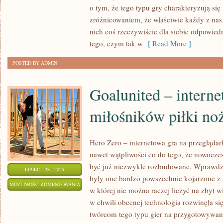
GRA
o tym, że tego typu gry charakteryzują si
STRATEGICZNA
zróżnicowaniem, że właściwie każdy z nas
NA
nich coś rzeczywiście dla siebie odpowied
PRZEGLĄDARKI
tego, czym tak w
[ Read More ]
POSTED BY ADMIN
Goalunited – interne
miłośników piłki no
Hero Zero – internetowa gra na przegląda
nawet wątpliwości co do tego, że nowocze
być już niezwykle rozbudowane. Wprawdz
LIPIEC - 28 - 2025
były one bardzo powszechnie kojarzone z
GOALUNITED
MOŻLIWOŚĆ KOMENTOWANIA
w której nie można raczej liczyć na zbyt w
–
ZOSTAŁA WYŁĄCZONA
w chwili obecnej technologia rozwinęła się
INTERNETOWA
twórcom tego typu gier na przygotowywani
GRA