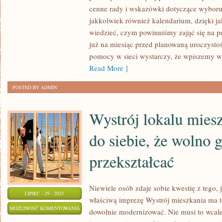
EKONOMII,
cenne rady i wskazówki dotyczące wyboru 
KTÓRA
jakkolwiek również kalendarium, dzięki 
PRĘŻNIE
wiedzieć, czym powinniśmy zająć się na p
już na miesiąc przed planowaną uroczystoś
SIĘ
pomocy w sieci wystarczy, że wpiszemy w
ROZWIJA
Read More ]
ORAZ
MA
POSTED BY ADMIN
PRZED
SOBĄ
Wystrój lokalu mies
CZAS
PRZYSZŁY
do siebie, że wolno
przekształcać
Niewiele osób zdaje sobie kwestię z tego, 
LIPIEC - 29 - 2025
właściwą imprezę Wystrój mieszkania ma t
WYSTRÓJ
MOŻLIWOŚĆ KOMENTOWANIA
dowolnie modernizować. Nie musi to wcal
LOKALU
ZOSTAŁA WYŁĄCZONA