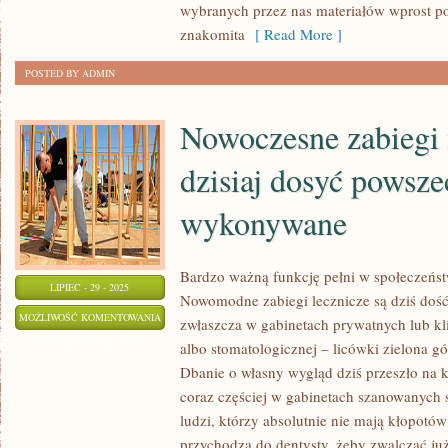
wybranych przez nas materiałów wprost po
Z
znakomita
[ Read More ]
NAS
POSTED BY ADMIN
Nowoczesne zabiegi
dzisiaj dosyć powsze
wykonywane
Bardzo ważną funkcję pełni w społeczeńst
LIPIEC - 29 - 2025
Nowomodne zabiegi lecznicze są dziś do
NOWOCZESNE
MOŻLIWOŚĆ KOMENTOWANIA
zwłaszcza w gabinetach prywatnych lub kli
ZABIEGI
ZOSTAŁA WYŁĄCZONA
albo stomatologicznej – licówki zielona 
MEDYCZNE
Dbanie o własny wygląd dziś przeszło na 
SĄ
coraz częściej w gabinetach szanowanych
DZISIAJ
ludzi, którzy absolutnie nie mają kłopotó
DOSYĆ
przychodzą do dentysty, żeby zwalczać ju