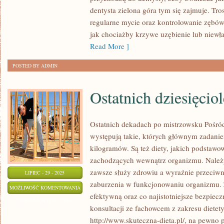
dentysta zielona góra tym się zajmuje. Tr
POWSZECHNIE
regularne mycie oraz kontrolowanie zębów
WYKONYWANE
jak chociażby krzywe uzębienie lub niewła
Read More ]
POSTED BY ADMIN
Ostatnich dziesięciol
Ostatnich dekadach po mistrzowsku Pośród
występują takie, których głównym zadanie
kilogramów. Są też diety, jakich podstawo
zachodzących wewnątrz organizmu. Należy 
zawsze służy zdrowiu a wyraźnie przeci
LIPIEC - 29 - 2025
zaburzenia w funkcjonowaniu organizmu.
OSTATNICH
MOŻLIWOŚĆ KOMENTOWANIA
efektywną oraz co najistotniejsze bezpiecz
DZIESIĘCIOLECIACH
ZOSTAŁA WYŁĄCZONA
konsultacji ze fachowcem z zakresu dietet
IDEALNIE
http://www.skuteczna-dieta.pl/, na pewn