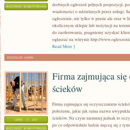
drobnych ogłoszeń pełnych propozycji, p
ELEKTRYK
MOŻLIWOŚĆ KOMENTOWANIA
wiadomości o udzielanych przez usługi. Sa
ZOSTAŁA WYŁĄCZONA
ogłoszenie, nie tylko w prasie ale oraz w I
okolicznym sklepie lub instytucji na teren
do zaoferowania, pragniemy uzyskać klie
ogłaszać na witrynie http://www.ogloszeni
Read More ]
POSTED BY ADMIN
Firma zajmująca się
ścieków
Firma zajmująca się oczyszczaniem ściek
położenie, jakie jak sama nazwa uwypukl
ścieków. Na czym niemniej jednak to oczys
LIPIEC - 31 - 2025
po co odpowiednio ludzie męczą się z ty
FIRMA
MOŻLIWOŚĆ KOMENTOWANIA