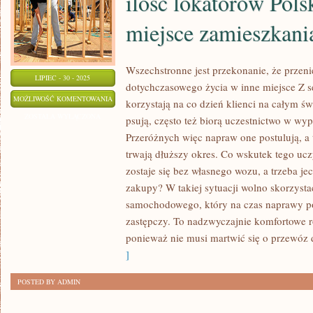
ilość lokatorów Pols
miejsce zamieszkani
Wszechstronne jest przekonanie, że przeni
LIPIEC - 30 - 2025
dotychczasowego życia w inne miejsce Z 
Z
MOŻLIWOŚĆ KOMENTOWANIA
korzystają na co dzień klienci na całym św
ROKU
ZOSTAŁA WYŁĄCZONA
psują, często też biorą uczestnictwo w w
NA
Przeróżnych więc napraw one postulują, a
ROK
trwają dłuższy okres. Co wskutek tego ucz
CORAZ
zostaje się bez własnego wozu, a trzeba je
POKAŹNIEJSZA
zakupy? W takiej sytuacji wolno skorzysta
samochodowego, który na czas naprawy p
ILOŚĆ
zastępczy. To nadzwyczajnie komfortowe ro
LOKATORÓW
ponieważ nie musi martwić się o przewóz
POLSKI
]
MODERNIZUJE
MIEJSCE
POSTED BY ADMIN
ZAMIESZKANIA