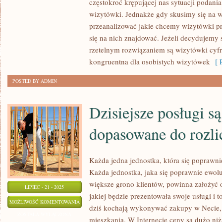
częstokroć krępującej nas sytuacji podani
W
wizytówki. Jednakże gdy skusimy się na 
GŁÓWNEJ
przeanalizować jakie chcemy wizytówki p
się na nich znajdować. Jeżeli decydujemy 
MIERZE
rzetelnym rozwiązaniem są wizytówki cyfro
NAJCZĘŚCIEJ
kongruentna dla osobistych wizytówek
[ R
DOSTRZEGALNE
PRZY
POSTED BY ADMIN
WIELU
BALACH
Dzisiejsze posługi s
dopasowane do rozli
Każda jedna jednostka, która się poprawnie
Każda jednostka, jaka się poprawnie ewolu
większe grono klientów, powinna założyć o
LIPIEC - 21 - 2025
jakiej będzie prezentowała swoje usługi i 
DZISIEJSZE
MOŻLIWOŚĆ KOMENTOWANIA
dziś kochają wykonywać zakupy w Necie, 
POSŁUGI
ZOSTAŁA WYŁĄCZONA
mieszkania. W Internecie ceny są dużo niżs