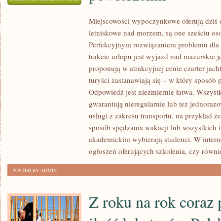
WYPOCZYNKOWE
ZOSTAŁA WYŁĄCZONA
Miejscowości wypoczynkowe oferują dziś
PROPONUJĄ
letniskowe nad morzem, są one sześciu os
DZISIAJ
Perfekcyjnym rozwiązaniem problemu dla
INNOWACYJNE
trakcie urlopu jest wyjazd nad mazurskie j
KOMFORTOWE
proponują w atrakcyjnej cenie czarter ja
DOMKI
turyści zastanawiają się – w który sposób
LETNISKOWE
Odpowiedź jest niezmiernie łatwa. Wszystk
NAD
gwarantują nieregularnie lub też jednora
MORZEM,
usługi z zakresu transportu, na przykład że
SĄ
sposób spędzania wakacji lub wszystkich 
ONE
akademickim wybierają studenci. W inter
SZEŚCIU
ogłoszeń oferujących szkolenia, czy równi
OSOBOWE
POSTED BY ADMIN
O
POWIERZCHNI
Z roku na rok coraz 