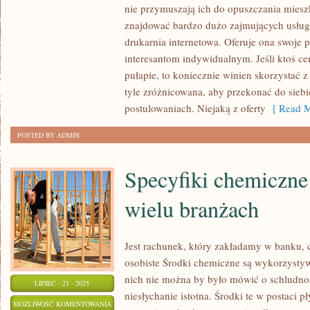
nie przymuszają ich do opuszczania mies
JEDNOSTKI,
znajdować bardzo dużo zajmujących usług
CORAZ
drukarnia internetowa. Oferuje ona swoje 
NAGMINNIEJ
interesantom indywidualnym. Jeśli ktoś ce
PRZEDSIĘBIORSTWA
pułapie, to koniecznie winien skorzystać z s
WYKORZYSTUJĄ
tyle zróżnicowana, aby przekonać do siebi
KOPERTY
postulowaniach. Niejaką z oferty
[ Read M
FIRMOWE
POSTED BY ADMIN
Specyfiki chemiczne
wielu branżach
Jest rachunek, który zakładamy w banku, 
osobiste Środki chemiczne są wykorzysty
nich nie można by było mówić o schludnośc
LIPIEC - 21 - 2025
niesłychanie istotna. Środki te w postaci
SPECYFIKI
MOŻLIWOŚĆ KOMENTOWANIA