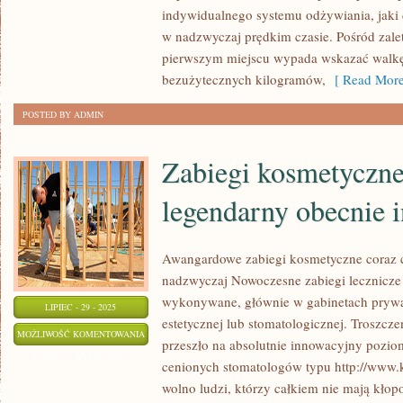
indywidualnego systemu odżywiania, jaki 
w nadzwyczaj prędkim czasie. Pośród zalet
pierwszym miejscu wypada wskazać walkę
bezużytecznych kilogramów,
[ Read More
POSTED BY ADMIN
Zabiegi kosmetyczne
legendarny obecnie i
Awangardowe zabiegi kosmetyczne coraz cz
nadzwyczaj Nowoczesne zabiegi lecznicze 
wykonywane, głównie w gabinetach prywat
LIPIEC - 29 - 2025
estetycznej lub stomatologicznej. Troszcze
ZABIEGI
MOŻLIWOŚĆ KOMENTOWANIA
przeszło na absolutnie innowacyjny poziom
KOSMETYCZNE
ZOSTAŁA WYŁĄCZONA
cenionych stomatologów typu http://www.k
TO
wolno ludzi, którzy całkiem nie mają kłop
NIEZMIERNIE