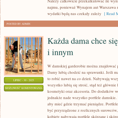
Należy całkowicie przekalkulować ile wyni
OSÓB
najmu, ponieważ Wynajem aut Warszawa ró
I
wydatki będą nas czekały zależy
[ Read M
FIRM
STAWIA
POSTED BY ADMIN
NA
SWEGO
Każda dama chce się
i innym
W damskiej garderobie można znajdować p
Damy lubią chodzić na sprawunki. Jeśli maj
to robić nawet na co dzień. Nabywają wszy
LIPIEC - 30 - 2025
wszystko lubią się stroić, stąd też głównie 
KAŻDA
MOŻLIWOŚĆ KOMENTOWANIA
kosmetyki oraz akcesoria. Do dodatków wo
DAMA
ZOSTAŁA WYŁĄCZONA
jednakże nade wszystko portfele damskie.
CHCE
aby mieć gdzie trzymać pieniądze. Portfele
SIĘ
być przyrządzone z rozlicznych surowców,
PODOBAĆ
kobiety nabywają portfele skórzane i skór