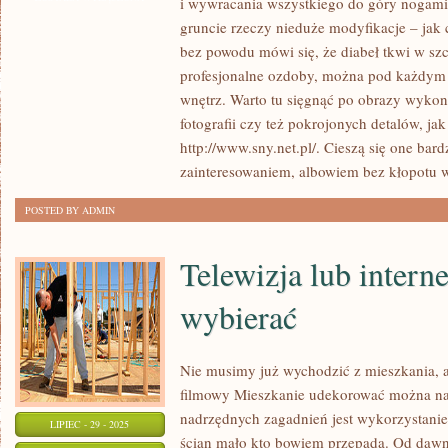
i wywracania wszystkiego do góry nogami
MIESZKALNEGO
gruncie rzeczy nieduże modyfikacje – jak
MA
bez powodu mówi się, że diabeł tkwi w szc
TO
profesjonalne ozdoby, można pod każdym
DO
wnętrz. Warto tu sięgnąć po obrazy wyk
fotografii czy też pokrojonych detalów, jak
SIEBIE,
http://www.sny.net.pl/. Cieszą się one b
ŻE
zainteresowaniem, albowiem bez kłopotu w
WOLNO
GO
POSTED BY ADMIN
SWOBODNIE
PRZEKSZTAŁCAĆ
Telewizja lub intern
wybierać
Nie musimy już wychodzić z mieszkania, a
filmowy Mieszkanie udekorować można na
nadrzędnych zagadnień jest wykorzystanie
LIPIEC - 29 - 2025
ścian mało kto bowiem przepada. Od dawn