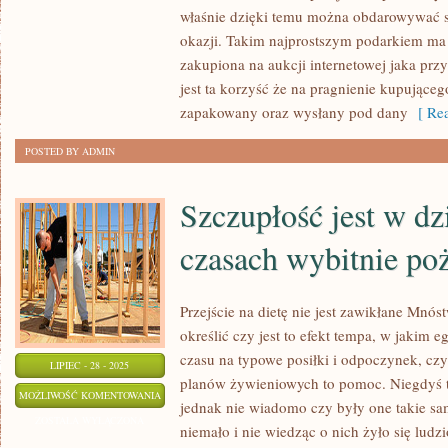
ZNANE
właśnie dzięki temu można obdarowywać s
POJĘCIE,
okazji. Takim najprostszym podarkiem ma
zakupiona na aukcji internetowej jaka przy
KTÓRYM
jest ta korzyść że na pragnienie kupujące
TO
zapakowany oraz wysłany pod dany
[ Rea
JEST
GRA
POSTED BY ADMIN
KOMPUTEROWA
Szczupłość jest w dz
czasach wybitnie po
Przejście na dietę nie jest zawikłane Mnóst
określić czy jest to efekt tempa, w jakim e
czasu na typowe posiłki i odpoczynek, cz
LIPIEC - 28 - 2025
planów żywieniowych to pomoc. Niegdyś te
SZCZUPŁOŚĆ
MOŻLIWOŚĆ KOMENTOWANIA
jednak nie wiadomo czy były one takie sa
JEST
ZOSTAŁA WYŁĄCZONA
niemało i nie wiedząc o nich żyło się ludz
W