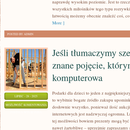
naprawdę wysokim poziomie. Jest to rzecz
DLA
wszystkich miłośników tego typu rozrywki
MIŁOŚNIKÓW
łatwością możemy obecnie znaleźć coś, c
PIŁKI
More ]
NOŻNEJ
POSTED BY ADMIN
Jeśli tłumaczymy sz
znane pojęcie, którym
komputerowa
Podarki dla dzieci to jeden z najpiękniejszy
LIPIEC - 28 - 2025
to wybitnie bogate źródło zakupu upomin
JEŚLI
MOŻLIWOŚĆ KOMENTOWANIA
dosłownie wszystko, ponieważ ilość aukcj
TŁUMACZYMY
ZOSTAŁA WYŁĄCZONA
internetowych jest nadzwyczaj ogromna. Lu
SZEROKO
tej możliwości bowiem prezenty mogą być 
NAM
nawet żartobliwe – uprzejmie zapraszamy n