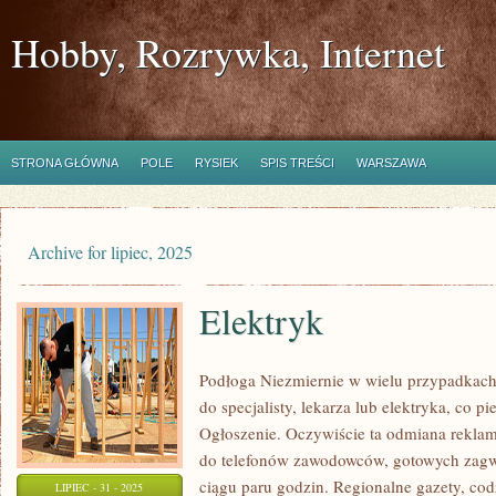
Hobby, Rozrywka, Internet
STRONA GŁÓWNA
POLE
RYSIEK
SPIS TREŚCI
WARSZAWA
Archive for lipiec, 2025
Elektryk
Podłoga Niezmiernie w wielu przypadkac
do specjalisty, lekarza lub elektryka, co 
Ogłoszenie. Oczywiście ta odmiana reklam
do telefonów zawodowców, gotowych zag
ciągu paru godzin. Regionalne gazety, cod
LIPIEC - 31 - 2025