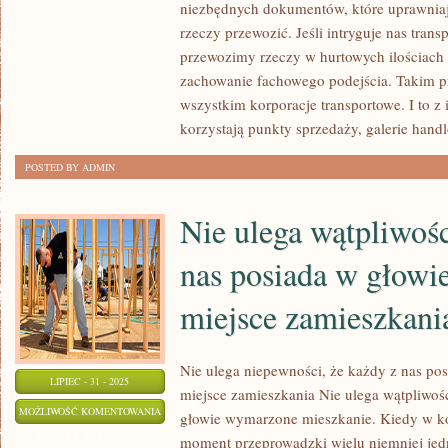
SIĘ
niezbędnych dokumentów, które uprawniaj
WIELKOŚCIĄ,
rzeczy przewozić. Jeśli intryguje nas trans
przewozimy rzeczy w hurtowych ilościach
ZASTOSOWANIEM
zachowanie fachowego podejścia. Takim p
I
wszystkim korporacje transportowe. I to z 
TYM
korzystają punkty sprzedaży, galerie hand
W
JAKIM
POSTED BY ADMIN
MIEJSCU
SIĘ
Nie ulega wątpliwośc
ZNAJDUJĄ
nas posiada w głow
miejsce zamieszkani
Nie ulega niepewności, że każdy z nas p
LIPIEC - 31 - 2025
miejsce zamieszkania Nie ulega wątpliwośc
NIE
MOŻLIWOŚĆ KOMENTOWANIA
głowie wymarzone mieszkanie. Kiedy w k
ULEGA
ZOSTAŁA WYŁĄCZONA
moment przeprowadzki wielu niemniej jed